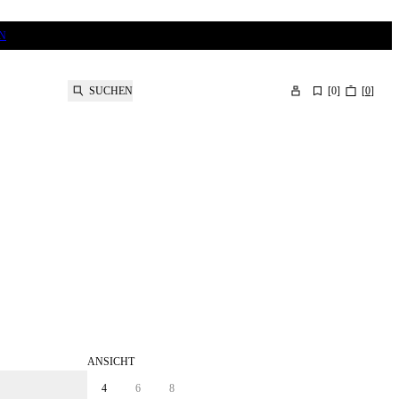
N
SUCHEN
[
0
]
[
0
]
ANSICHT
4
6
8