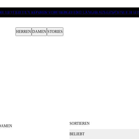
DIE LIEFERZEITEN KÖNNEN VORÜBERGEHEND LÄNGER ALS GEWÖHNLICH SEI
HERREN
DAMEN
STORIES
SORTIEREN
 DAMEN
BELIEBT