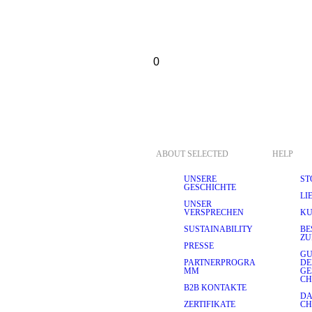
0
ABOUT SELECTED
HELP
UNSERE
ST
GESCHICHTE
LI
UNSER
VERSPRECHEN
KU
SUSTAINABILITY
BE
ZU
PRESSE
GU
PARTNERPROGRA
D
MM
GE
CH
B2B KONTAKTE
DA
ZERTIFIKATE
CH