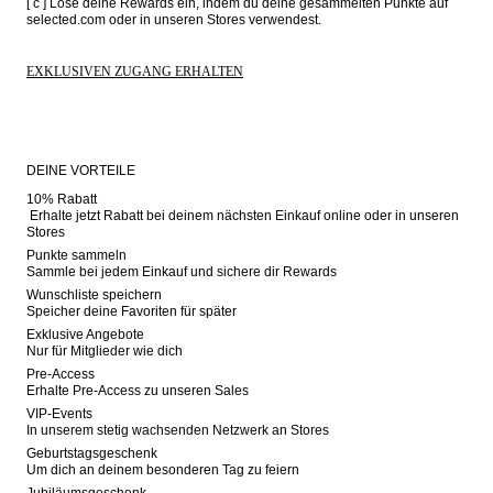
[ c ] Löse deine Rewards ein, indem du deine gesammelten Punkte auf 
selected.com oder in unseren Stores verwendest.
EXKLUSIVEN ZUGANG ERHALTEN
DEINE VORTEILE
10% Rabatt

 Erhalte jetzt Rabatt bei deinem nächsten Einkauf online oder in unseren 
Stores
Punkte sammeln

Sammle bei jedem Einkauf und sichere dir Rewards
Wunschliste speichern

Speicher deine Favoriten für später
Exklusive Angebote

Nur für Mitglieder wie dich
Pre-Access

Erhalte Pre-Access zu unseren Sales
VIP-Events

In unserem stetig wachsenden Netzwerk an Stores
Geburtstagsgeschenk

Um dich an deinem besonderen Tag zu feiern
Jubiläumsgeschenk
