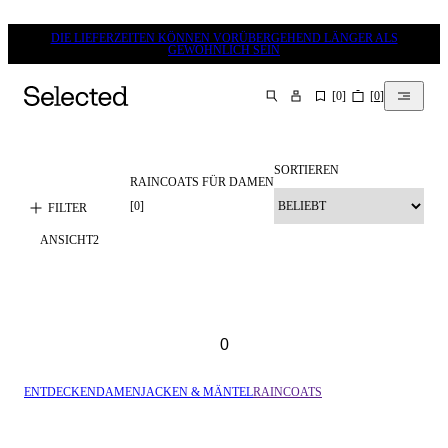
DIE LIEFERZEITEN KÖNNEN VORÜBERGEHEND LÄNGER ALS
GEWÖHNLICH SEIN
[
0
]
[
0
]
SUCHEN
SORTIEREN
RAINCOATS FÜR DAMEN
[
0
]
FILTER
ANSICHT
2
0
ENTDECKEN
DAMEN
JACKEN & MÄNTEL
RAINCOATS