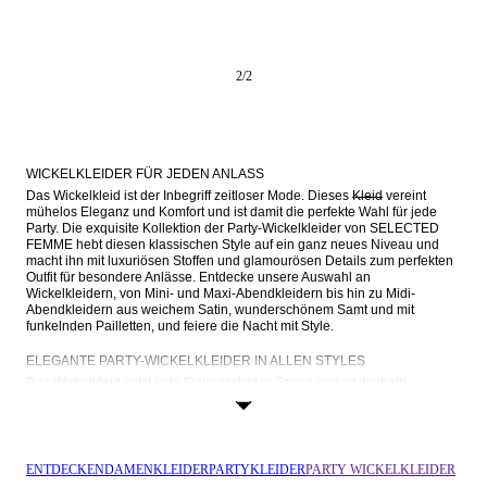
2
/
2
WICKELKLEIDER FÜR JEDEN ANLASS
Das Wickelkleid ist der Inbegriff zeitloser Mode. Dieses 
Kleid
 vereint 
mühelos Eleganz und Komfort und ist damit die perfekte Wahl für jede 
Party. Die exquisite Kollektion der Party-Wickelkleider von SELECTED 
FEMME hebt diesen klassischen Style auf ein ganz neues Niveau und 
macht ihn mit luxuriösen Stoffen und glamourösen Details zum perfekten 
Outfit für besondere Anlässe. Entdecke unsere Auswahl an 
Wickelkleidern, von Mini- und Maxi-Abendkleidern bis hin zu Midi-
Abendkleidern aus weichem Satin, wunderschönem Samt und mit 
funkelnden Pailletten, und feiere die Nacht mit Style.
ELEGANTE PARTY-WICKELKLEIDER IN ALLEN STYLES
Das 
Wickelkleid
 setzt jede Figur perfekt in Szene und ist deshalb 
universell beliebt.  Das überkreuzte Design betont die Taille und zaubert 
auf ganz natürliche Weise eine Sanduhrfigur. Ob kurvig, sportlich oder 
zierlich, das Wickelkleid betont deine einzigartigen Konturen und sorgt 
dafür, dass du dich selbstbewusst und schön fühlst.
ENTDECKEN
DAMEN
KLEIDER
PARTYKLEIDER
PARTY WICKELKLEIDER
Unsere festlichen Wickelkleider gibt es in verschiedenen Längen. So 
findest du für jeden Anlass den passenden Style. Ob der verführerische 