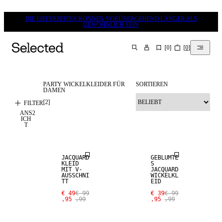
DIE LIEFERZEITEN KÖNNEN VORÜBERGEHEND LÄNGER ALS
GEWÖHNLICH SEIN
[
0
]
[
0
]
SUCHEN
PARTY WICKELKLEIDER FÜR
SORTIEREN
DAMEN
[
2
]
FILTER
ANS
2
ICH
T
SALE
SALE
JACQUARD
GEBLÜMTE
KLEID
S
MIT V-
JACQUARD
AUSSCHNI
WICKELKL
TT
EID
€ 49
€ 99
€ 39
€ 99
,95
,99
,95
,99