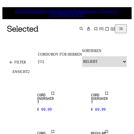
DIE LIEFERZEITEN KÖNNEN VORÜBERGEHEND LÄNGER ALS
GEWÖHNLICH SEIN.
[
0
]
[
0
]
SUCHEN
SORTIEREN
CORDUROY FÜR HERREN
[
11
]
FILTER
ANSICHT
2
NEW
NEW
ARRIVALS
ARRIVALS
CORD
CORD
OVERSHIR
OVERSHIR
T
T
€ 69,99
€ 69,99
NEW
ARRIVALS
CORD
REGULAR