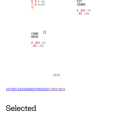
€ 8
€ 21
FIT
7,9
9,99
JEANS
5
€ 39
€ 79
,95
,99
SALE
CORD
HOSE
€ 39
€ 79
,95
,99
11
/
11
ENTDECKEN
HERREN
TRENDS
CORDUROY