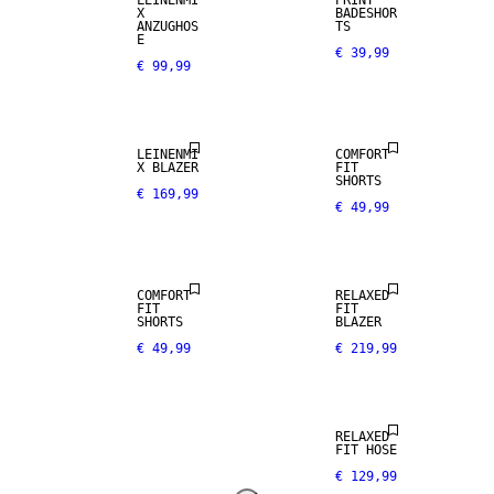
X
BADESHOR
LEINEN-MIX
ANZUGHOS
TS
E
€ 39,99
€ 99,99
NEW
ARRIVALS
LEINEN-MIX
LEINENMI
COMFORT
X BLAZER
FIT
SHORTS
€ 169,99
€ 49,99
LEINEN-MIX
COMFORT
RELAXED
FIT
FIT
SHORTS
BLAZER
€ 49,99
€ 219,99
RELAXED
FIT HOSE
€ 129,99