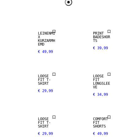
NEW
LEINEN-MIX
ARRIVALS
LEINENMI
PRINT
X
BADESHOR
KURZARMH
TS
EMD
€ 39,99
€ 49,99
NEW
ARRIVALS
LOOSE
LOOSE
FIT T-
FIT
SHIRT
LONGSLEE
VE
€ 29,99
€ 34,99
LEINEN-MIX
LOOSE
COMFORT
FIT T-
FIT
SHIRT
SHORTS
€ 29,99
€ 49,99