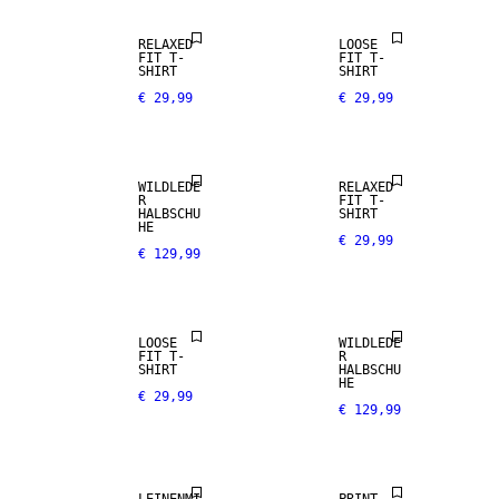
RELAXED
LOOSE
FIT T-
FIT T-
SHIRT
SHIRT
€ 29,99
€ 29,99
NEW
ARRIVALS
WILDLEDE
RELAXED
R
FIT T-
HALBSCHU
SHIRT
HE
€ 29,99
€ 129,99
LOOSE
WILDLEDE
FIT T-
R
LEINEN-MIX
SHIRT
HALBSCHU
HE
€ 29,99
€ 129,99
NEW
NEW
ARRIVALS
ARRIVALS
LEINENMI
PRINT