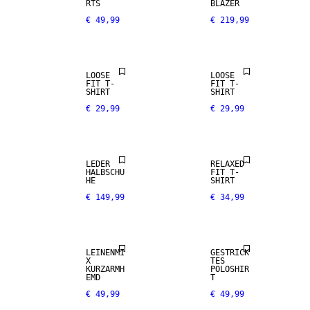
RTS
BLAZER
€ 49,99
€ 219,99
LOOSE
LOOSE
FIT T-
FIT T-
SHIRT
SHIRT
€ 29,99
€ 29,99
LEDER
RELAXED
HALBSCHU
FIT T-
HE
SHIRT
€ 149,99
€ 34,99
NEW
LEINEN-MIX
ARRIVALS
LEINENMI
GESTRICK
X
TES
KURZARMH
POLOSHIR
EMD
T
€ 49,99
€ 49,99