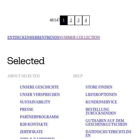
1
2
3
4
48
/
147
ENTDECKEN
HERREN
TRENDS
SUMMER COLLECTION
ABOUT SELECTED
HELP
UNSERE GESCHICHTE
STORE FINDEN
UNSER VERSPRECHEN
LIEFEROPTIONEN
SUSTAINABILITY
KUNDENSERVICE
PRESSE
BESTELLUNG
ZURÜCKSENDEN
PARTNERPROGRAMM
GUTHABEN AUF DEM
B2B KONTAKTE
GESCHENKGUTSCHEIN
ZERTIFIKATE
DATENSCHUTZRICHTLINI
EN