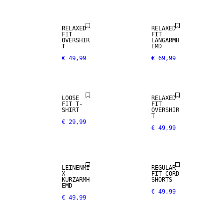
RELAXED
RELAXED
FIT
FIT
OVERSHIR
LANGARMH
T
EMD
€ 49,99
€ 69,99
LOOSE
RELAXED
FIT T-
FIT
SHIRT
OVERSHIR
T
€ 29,99
€ 49,99
LEINEN-MIX
LEINENMI
REGULAR
X
FIT CORD
KURZARMH
SHORTS
EMD
€ 49,99
€ 49,99