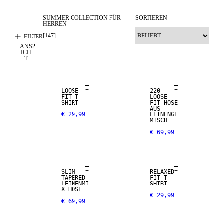
SUMMER COLLECTION FÜR
SORTIEREN
HERREN
[
147
]
FILTER
ANS
2
ICH
T
LEINEN-MIX
LOOSE
220
FIT T-
LOOSE
SHIRT
FIT HOSE
AUS
€ 29,99
LEINENGE
MISCH
€ 69,99
NEW
LEINEN-MIX
ARRIVALS
SLIM
RELAXED
TAPERED
FIT T-
LEINENMI
SHIRT
X HOSE
€ 29,99
€ 69,99
NEW
ARRIVALS