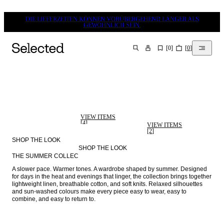
DIE LIEFERZEITEN KÖNNEN VORÜBERGEHEND LÄNGER ALS
GEWÖHNLICH SEIN.
[
0
]
[
0
]
SUCHEN
VIEW ITEMS
[4]
VIEW ITEMS
[2]
SHOP THE LOOK
SHOP THE LOOK
THE SUMMER COLLECTION: LA PISCINE
A slower pace. Warmer tones. A wardrobe shaped by summer. Designed 
for days in the heat and evenings that linger, the collection brings together 
lightweight linen, breathable cotton, and soft knits. Relaxed silhouettes 
and sun-washed colours make every piece easy to wear, easy to 
combine, and easy to return to. 