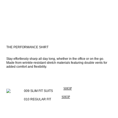
THE PERFORMANCE SHIRT
Stay effortlessly sharp all day long, whether in the office or on the go. 
Made from wrinkle-resistant stretch materials featuring double vents for 
added comfort and flexibility.
SHOP
009 SLIM FIT SUITS
SHOP
010 REGULAR FIT