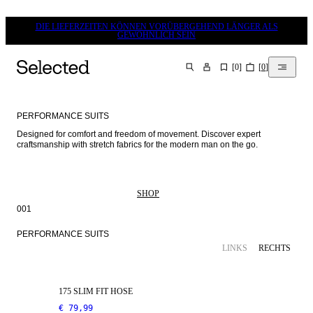
DIE LIEFERZEITEN KÖNNEN VORÜBERGEHEND LÄNGER ALS
GEWÖHNLICH SEIN
[
0
]
[
0
]
SUCHEN
PERFORMANCE SUITS
Designed for comfort and freedom of movement. Discover expert 
craftsmanship with stretch fabrics for the modern man on the go.  
SHOP
001
PERFORMANCE SUITS
STRETCH-GEWEBE
LINKS
RECHTS
175 SLIM FIT HOSE
€ 79,99