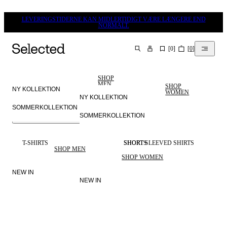
LEVERINGSTIDERNE KAN MIDLERTIDIGT VÆRE LÆNGERE END
NORMALT.
[
0
]
[
0
]
SØG
SHOP
MEN
SHOP
NY KOLLEKTION
WOMEN
NY KOLLEKTION
SOMMERKOLLEKTION
SOMMERKOLLEKTION
MEN
SELECTED
WOMEN
LINEN
T-SHIRTS
SHORTS
SHORT SLEEVED SHIRTS
SHOP MEN
SHOP WOMEN
NEW IN
NEW IN