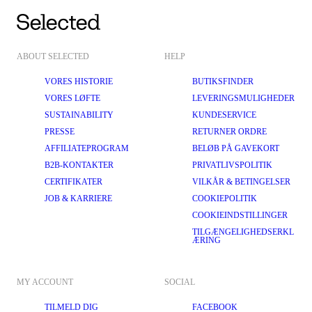
ABOUT SELECTED
HELP
VORES HISTORIE
BUTIKSFINDER
VORES LØFTE
LEVERINGSMULIGHEDER
SUSTAINABILITY
KUNDESERVICE
PRESSE
RETURNER ORDRE
AFFILIATEPROGRAM
BELØB PÅ GAVEKORT
B2B-KONTAKTER
PRIVATLIVSPOLITIK
CERTIFIKATER
VILKÅR & BETINGELSER
JOB & KARRIERE
COOKIEPOLITIK
COOKIEINDSTILLINGER
TILGÆNGELIGHEDSERKL
ÆRING
MY ACCOUNT
SOCIAL
TILMELD DIG
FACEBOOK