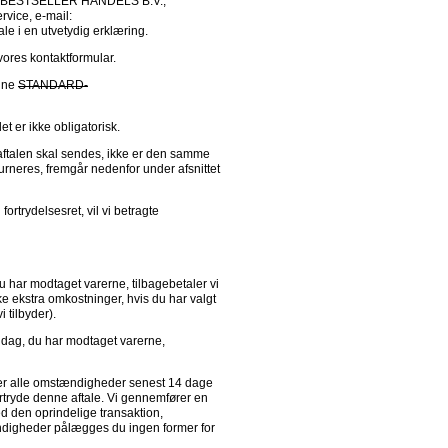
R (BESTSELLER HANDELS B.V., 
Koivistokade 1c, 1013 AC Amsterdam, Holland, att.: E-commerce kundeservice, e-mail: 
ale i en utvetydig erklæring.
vores kontaktformular.
nne 
STANDARD-
et er ikke obligatorisk.
aftalen skal sendes, ikke er den samme 
urneres, fremgår nedenfor under afsnittet 
rtrydelsesret, vil vi betragte 
 har modtaget varerne, tilbagebetaler vi 
e ekstra omkostninger, hvis du har valgt 
 tilbyder).
dag, du har modtaget varerne, 
der alle omstændigheder senest 14 dage 
rtryde denne aftale. Vi gennemfører en 
den oprindelige transaktion, 
ndigheder pålægges du ingen former for 