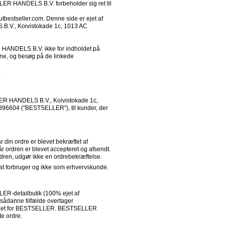
ER HANDELS B.V. forbeholder sig ret til 
V., Koivistokade 1c, 1013 AC 
 HANDELS B.V. ikke for indholdet på 
rne, og besøg på de linkede 
. 
LER HANDELS B.V., Koivistokade 1c, 
96604 ("BESTSELLER"), til kunder, der 
in ordre er blevet bekræftet af 
ordren er blevet accepteret og afsendt. 
rdren, udgør ikke en ordrebekræftelse.
 forbruger og ikke som erhvervskunde.
LER-detailbutik (100% ejet af 
ådanne tilfælde overtager 
tedet for BESTSELLER. BESTSELLER 
te ordre.