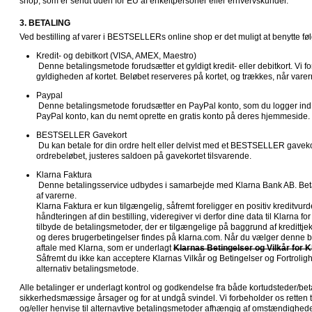
shop, som er sendt uden for EU af enkeltpersoner eller erhvervskunder.
3. BETALING
Ved bestilling af varer i BESTSELLERs online shop er det muligt at benytte f
Kredit- og debitkort (VISA, AMEX, Maestro)

 Denne betalingsmetode forudsætter et gyldigt kredit- eller debitkort. Vi forbeholder os retten til at tjekke 
gyldigheden af kortet. Beløbet reserveres på kortet, og trækkes, når vare
Paypal

 Denne betalingsmetode forudsætter en PayPal konto, som du logger ind på i betalingsprocessen. Har du ikke en 
PayPal konto, kan du nemt oprette en gratis konto på deres hjemmeside.
BESTSELLER Gavekort

 Du kan betale for din ordre helt eller delvist med et BESTSELLER gavekort. Hvis saldoen på gavekortet overstiger 
ordrebeløbet, justeres saldoen på gavekortet tilsvarende.
Klarna Faktura

 Denne betalingsservice udbydes i samarbejde med Klarna Bank AB. Betalingsperioden er 14 dage fra afsendelse 
af varerne. 

Klarna Faktura er kun tilgængelig, såfremt foreligger en positiv kreditvurd
håndteringen af din bestilling, videregiver vi derfor dine data til Klarna for
tilbyde de betalingsmetoder, der er tilgængelige på baggrund af kredittje
og deres brugerbetingelser findes på klarna.com. Når du vælger denne be
aftale med Klarna, som er underlagt 
Klarnas Betingelser og Vilkår for 
Såfremt du ikke kan acceptere Klarnas Vilkår og Betingelser og Fortroligh
alternativ betalingsmetode.
Alle betalinger er underlagt kontrol og godkendelse fra både kortudsteder/bet
sikkerhedsmæssige årsager og for at undgå svindel. Vi forbeholder os retten til
og/eller henvise til alternavtive betalingsmetoder afhængig af omstændighed