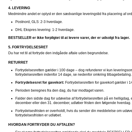
4. LEVERING
Medmindre andet er oplyst er den sædvanlige leveringstid fra placering af or
Postnord, GLS: 2-3 hverdage.
DHL Ekspres levering: 1-2 hverdage.
BESTSELLER er ikke forpligtet til at levere varer, der er udsolgt fra lager.
5. FORTRYDELSESRET
Du har ret til at fortryde den indgåede aftale uden begrundelse.
RETURRET
Fortrydelsesretten gælder i 100 dage – dog refunderer vi kun leveringsomk
fortrydelsesretten indenfor 14 dage, se nedenfor omkring tilbagebetaling.
Fortrydelsesret for gavekort: 
Fortrydelsesretten for gavekort gælder i 1
Perioden beregnes fra den dag, du har modtaget varen.
Falder den sidste dag for udøvelse af fortrydelsesretten på en helligdag,
december eller den 31. december, udløber fristen den følgende hverdag.
Fortrydelsesfristen er overholdt, hvis du sender din meddelelse om udøvels
fortrydelsesfristen er udløbet.
HVORDAN FORTRYDER DU AFTALEN?