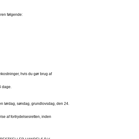
dren følgende:
ostninger, hvis du gør brug af 
4 dage.
 en lørdag, søndag, grundlovsdag, den 24. 
e af fortrydelsesretten, inden 