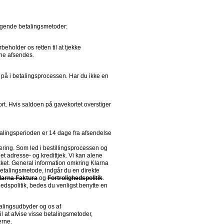
ølgende betalingsmetoder:
rne afsendes.
ering. Som led i bestillingsprocessen og 
 et adresse- og kredittjek. Vi kan alene 
kket. General information omkring Klarna 
talingsmetode, indgår du en direkte 
Klarna Faktura
 og 
Fortrolighedspolitik
. 
edspolitik, bedes du venligst benytte en 
alingsudbyder og os af 
 at afvise visse betalingsmetoder, 
erne.