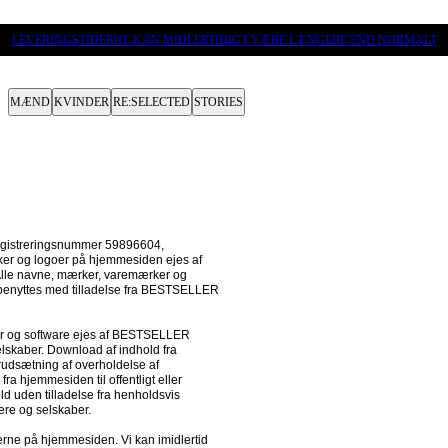
LEVERINGSTIDERNE KAN MIDLERTIDIGT VÆRE LÆNGERE END NORMALT
MÆND
KVINDER
RE:SELECTED
STORIES
istreringsnummer 59896604, 
er og logoer på hjemmesiden ejes af 
Alle navne, mærker, varemærker og 
benyttes med tilladelse fra BESTSELLER 
lskaber. Download af indhold fra 
rudsætning af overholdelse af 
ra hjemmesiden til offentligt eller 
 uden tilladelse fra henholdsvis 
e og selskaber.

ne på hjemmesiden. Vi kan imidlertid 