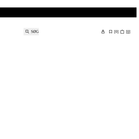
SØG
[
0
]
[
0
]