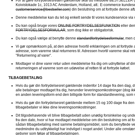
For at gøre fortrydelsesretten gældende skal du meddele BESTSELLE
customerservice@bestseller.com
) din beslutning om at fortryde denne aft
Denne meddelelse kan du let og enkelt sende til vores kundeservice via 
Du kan også bruge vores 
ONLINE FORTRYDELSESFUNKTION
 eller de
FORTRYDELSESFORMULAR
, som dog ikke er obligatorisk.
Du kan også vælge at benytte denne 
standardfortrydelsesformular
, men d
Vi gør opmærksom på, at den adresse hvortil erklæringen om at fortryde 
adresse, som varerne skal returneres til. Adressen hvortil varerne skal ret
”Returnering af varer”.
Modtager vi dine varer retur uden meddelelse fra dig om udnyttelse af din fo
returneringen af varerne som en udøvelse af retten til at fortryde købet.
TILBAGEBETALING
Hvis du gør din fortrydelsesret gældende indenfor 14 dage fra den dag, du
alle betalinger modtaget fra dig, herunder leveringsomkostninger (dog ikk
en anden leveringsform end den billigste form for standardlevering, som vi
Hvis du gør din fortrydelsesret gældende mellem 15 og 100 dage fra den 
tilbagebetaler vi ikke dine leveringsomkostninger.
Dit tilgodehavende vil blive tilbagebetalt uden unødig forsinkelse og un
fra den dato, hvor vi har modtaget meddelelse om din beslutning om at fo
sådan tilbagebetaling med samme betalingsmiddel, som du benyttede ved 
medmindre du udtrykkeligt har indvilget i noget andet. Under alle omstæ
gebyrer som følge af tilbagebetalingen.