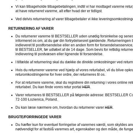
Vi kan tilbageholde tilbagebetalingen, indtil vi har modtaget varerne retur
at have returneret varerne, alt efter hvad der er tidligst.
Ved delvis returnering af varer tilbagebetaler vi ikke leveringsomkostninge
RETURNERING AF VARER
Du returnerer varerne til BESTSELLER uden unødig forsinkelse og senest 
informeret os om, at du gør din fortrydelsesret gældende. Returneringen be
indleveret til postforsendelse eller en anden form for forsendelsesservice,
til BESTSELLER, før udløbet af de 14 dage. Som bevis for rettidig returneri
indlevering til postvæsen eller lignende til forsendelse. 
I tilfælde af returnering skal du dække de direkte omkostninger ved returne
Hvis du returnerer varerne ved hjælp af vores returlabel, vil du blive op
returomkostningerne for hver ordre, der returneres til os.
For at returnere varerne, skal du registrere din returning i vores online ret
returlabel. Du kan finde vores retur portal 
HER
.
Varer returneres til BESTSELLER på følgende adresse: BESTSELLER Comm
72-100 Łozienica, Poland.
Du kan læse nærmere om, hvordan du returnerer varer 
HER
. 
BRUGTE/FORRINGEDE VARER
Du hæfter kun for eventuel forringelse af varernes værdi, som skyldes an
nødvendigt for at fastslå varernes art, egenskaber og den måde, de funge