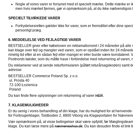
Nogle af vores varer er forsynet med et specielt mærke. Dette mærke er ikke 
men hvis mærket fjernes, gør vi opmærksom på, at du ikke nødvendigvis ka
SPECIELT TILVIRKEDE VARER
Fortrydelsesretten gælder ikke for varer, som er fremstillet efter dine specifi
personligt præg.
6. MEDDELELSE VED FEJLAGTIGE VARER
BESTSELLER giver efter købeloven en reklamationsret i 24 måneder på alle va
kan klage over fejl og mangler ved varen, som er opstået inden for 24 måneder
rimelig tid efter at en sådan fejl eller mangel er eller burde være konstateret. 
Postnords takster, som du måtte have i forbindelse med returnering af varen, n
Du reklamerer ved at sende returformularen (påført returårsagskoden) samt den
adresse:
BESTSELLER Commerce Poland Sp. z o.o.

 ul. Prosta 40

 72-100 Łozienica

 Poland
Du kan finde flere oplysninger om returnering af varer 
HER
.
7. KLAGEMULIGHEDER
Er du uenig i vores behandling af din klage, har du mulighed for at henvend
for Forbrugerklager, Toldboden 2, 8800 Viborg via Klageportalen for Nævnen
Vær opmærksom på, at visse betingelser skal være opfyldt, før Mæglingsteame
klage. Du kan læse mere på 
nævneneshus.dk
. Du kan desuden finde et link 