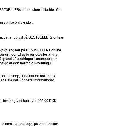
ESTSELLERs online shop i tilfælde af et 
f mistanke om svindel.
en, der er oplyst på BESTSELLERs online 
lagtigt angivet på BESTSELLERs online 
ndringer af gebyrer og/eller andre 
på grund af ændringer i momssatser 
følge af den normale udvikling i 
nline shop, da vi har en hollandsk 
tale det. For flere informationer, 
is levering ved køb over 499,00 DKK
e med køb foretaget på vores online 