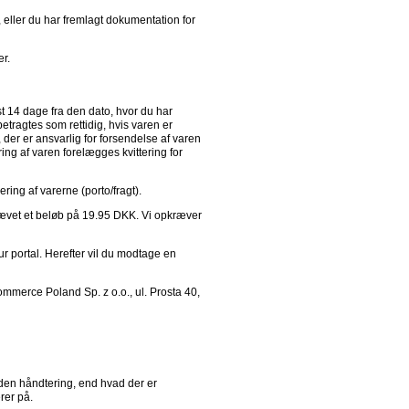
, eller du har fremlagt dokumentation for 
r. 
14 dage fra den dato, hvor du har 
tragtes som rettidig, hvis varen er 
 der er ansvarlig for forsendelse af varen 
ng af varen forelægges kvittering for 
ring af varerne (porto/fragt).
krævet et beløb på 19.95 DKK. Vi opkræver 
ur portal. Herefter vil du modtage en 
erce Poland Sp. z o.o., ul. Prosta 40, 
den håndtering, end hvad der er 
rer på.