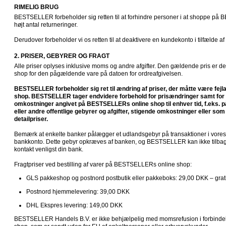
RIMELIG BRUG
BESTSELLER forbeholder sig retten til at forhindre personer i at shoppe på B
højt antal returneringer.

Derudover forbeholder vi os retten til at deaktivere en kundekonto i tilfælde a
2. PRISER, GEBYRER OG FRAGT
Alle priser oplyses inklusive moms og andre afgifter. Den gældende pris er d
shop for den pågældende vare på datoen for ordreafgivelsen.

BESTSELLER forbeholder sig ret til ændring af priser, der måtte være fej
shop. BESTSELLER tager endvidere forbehold for prisændringer samt for æ
omkostninger angivet på BESTSELLERs online shop til enhver tid, f.eks. 
eller andre offentlige gebyrer og afgifter, stigende omkostninger eller som 
detailpriser.
Bemærk at enkelte banker pålægger et udlandsgebyr på transaktioner i vores o
bankkonto. Dette gebyr opkræves af banken, og BESTSELLER kan ikke tilbagebe
kontakt venligst din bank.

Fragtpriser ved bestilling af varer på BESTSELLERs online shop:
GLS pakkeshop og postnord postbutik eller pakkeboks: 29,00 DKK – grat
Postnord hjemmelevering: 39,00 DKK
DHL Ekspres levering: 149,00 DKK
BESTSELLER Handels B.V. er ikke behjælpelig med momsrefusion i forbindels