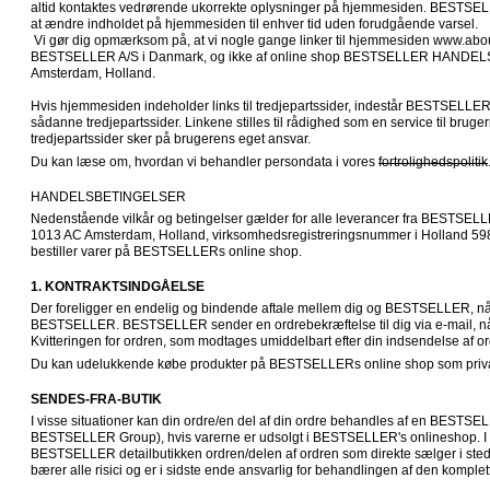
altid kontaktes vedrørende ukorrekte oplysninger på hjemmesiden. BESTSELL
at ændre indholdet på hjemmesiden til enhver tid uden forudgående varsel.

 Vi gør dig opmærksom på, at vi nogle gange linker til hjemmesiden www.aboutbestseller.com. Denne side er ejet af 
BESTSELLER A/S i Danmark, og ikke af online shop BESTSELLER HANDELS B.
Amsterdam, Holland.

Hvis hjemmesiden indeholder links til tredjepartssider, indestår BESTSELLER
sådanne tredjepartssider. Linkene stilles til rådighed som en service til bruge
tredjepartssider sker på brugerens eget ansvar.
Du kan læse om, hvordan vi behandler persondata i vores 
fortrolighedspolitik
HANDELSBETINGELSER
Nedenstående vilkår og betingelser gælder for alle leverancer fra BESTSEL
1013 AC Amsterdam, Holland, virksomhedsregistreringsnummer i Holland 598
bestiller varer på BESTSELLERs online shop.
1. KONTRAKTSINDGÅELSE
Der foreligger en endelig og bindende aftale mellem dig og BESTSELLER, når d
BESTSELLER. BESTSELLER sender en ordrebekræftelse til dig via e-mail, når 
Kvitteringen for ordren, som modtages umiddelbart efter din indsendelse af o
Du kan udelukkende købe produkter på BESTSELLERs online shop som privat
SENDES-FRA-BUTIK
I visse situationer kan din ordre/en del af din ordre behandles af en BESTSEL
BESTSELLER Group), hvis varerne er udsolgt i BESTSELLER's onlineshop. I s
BESTSELLER detailbutikken ordren/delen af ordren som direkte sælger i s
bærer alle risici og er i sidste ende ansvarlig for behandlingen af den komplet