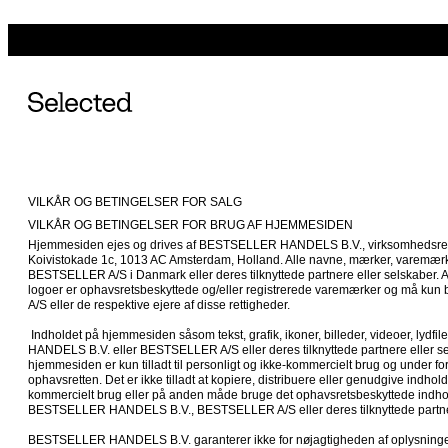
VILKÅR OG BETINGELSER FOR SALG
VILKÅR OG BETINGELSER FOR BRUG AF HJEMMESIDEN
Hjemmesiden ejes og drives af BESTSELLER HANDELS B.V., virksomhedsreg
Koivistokade 1c, 1013 AC Amsterdam, Holland. Alle navne, mærker, varemærk
BESTSELLER A/S i Danmark eller deres tilknyttede partnere eller selskaber. 
logoer er ophavsretsbeskyttede og/eller registrerede varemærker og må kun 
A/S eller de respektive ejere af disse rettigheder. 

 Indholdet på hjemmesiden såsom tekst, grafik, ikoner, billeder, videoer, lydfiler og software ejes af BESTSELLER 
HANDELS B.V. eller BESTSELLER A/S eller deres tilknyttede partnere eller se
hjemmesiden er kun tilladt til personligt og ikke-kommercielt brug og under fo
ophavsretten. Det er ikke tilladt at kopiere, distribuere eller genudgive indhold f
kommercielt brug eller på anden måde bruge det ophavsretsbeskyttede indhold
BESTSELLER HANDELS B.V., BESTSELLER A/S eller deres tilknyttede partner
BESTSELLER HANDELS B.V. garanterer ikke for nøjagtigheden af oplysninger