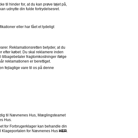
til hinder for, at du kan prøve tøjet på, 
n udnytte din fulde fortrydelsesret.
kationer eller har fået et tydeligt 
rer. Reklamationsretten betyder, at du 
 efter købet. Du skal reklamere inden 
Vi tilbagebetaler fragtomkostninger ifølge 
år reklamationen er berettiget.
 fejlagtige vare til os på denne 
e dig til Nævnenes Hus, Mæglingsteamet 
es Hus.
t for Forbrugerklager kan behandle din 
til Klageportalen for Nævnenes Hus 
HER
.