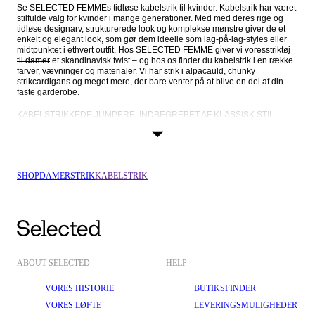
Se SELECTED FEMMEs tidløse kabelstrik til kvinder. Kabelstrik har været 
stilfulde valg for kvinder i mange generationer. Med med deres rige og 
tidløse designarv, strukturerede look og komplekse mønstre giver de et 
enkelt og elegant look, som gør dem ideelle som lag-på-lag-styles eller 
midtpunktet i ethvert outfit. Hos SELECTED FEMME giver vi vores
striktøj 
til damer
 et skandinavisk twist – og hos os finder du kabelstrik i en række 
farver, vævninger og materialer. Vi har strik i alpacauld, chunky 
strikcardigans og meget mere, der bare venter på at blive en del af din 
faste garderobe.
KABELSTRIKKEDE JUMPERE: INDBEGREBET AF KLASSISK STIL
Hos SELECTED FEMME har vi stor fokus på kvalitetshåndværk og 
kunstnerisk kompetence, og intet sted er det mere tydeligt end i vores 
kollektion af kabelstrik. Alle trøjerne er designet i traditionelle og 
nyfortolkede versioner af komplekse mønstre og teksturer, og vores brug 
af førsteklasses materialer betyder, at vores trøjer ikke kun er exceptionelt 
SHOP
DAMER
STRIK
KABELSTRIK
flotte, men også føles lækre og luksuriøse mod din hud. Derfor er en 
kabelstrikket trøje et stærkt valg:
Stærk designarv: Kabelstrikningsteknikken har en spændende 
historie, der går flere hundrede år tilbage. Den blev oprindeligt brugt 
til fiskernes trøjer, der har givet dem en tidløs kulturel betydning.
Tekstur: Det detaljerede kabelmønster giver en tredimensionel 
tekstur, der skaber dybde og interesse. Resultatet er visuelt tiltalende 
ABOUT SELECTED
HELP
og strukturmæssigt unikt striktøj.
VORES HISTORIE
BUTIKSFINDER
Alsidighed: Kabelstrikkede trøjer er alsidige, både i forhold til stil og 
funktionalitet. Trøjerne er ideelle både til hverdag og til fest, så de 
VORES LØFTE
LEVERINGSMULIGHEDER
passer til forskellige anledninger og outfits.