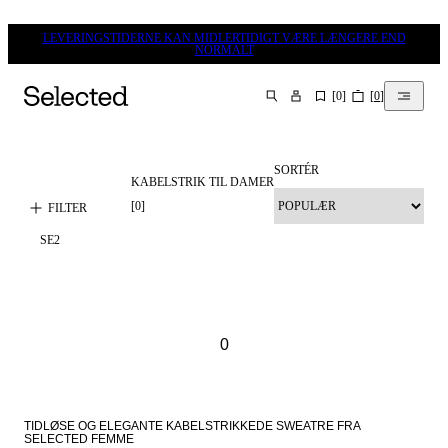
LEVERINGSTIDERNE KAN MIDLERTIDIGT VÆRE LÆNGERE END
NORMALT
[
0
]
[
0
]
SØG
SORTÉR
KABELSTRIK TIL DAMER
[
0
]
FILTER
SE
2
0
TIDLØSE OG ELEGANTE KABELSTRIKKEDE SWEATRE FRA 
SELECTED FEMME