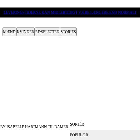
LEVERINGSTIDERNE KAN MIDLERTIDIGT VÆRE LÆNGERE END NORMALT
MÆND
KVINDER
RE:SELECTED
STORIES
SORTÉR
 BY ISABELLE HARTMANN TIL DAMER
POPULÆR