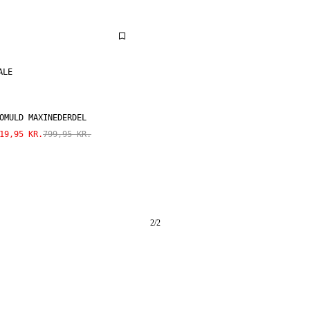
ALE
OMULD MAXINEDERDEL
19,95 KR.
799,95 KR.
2
/
2