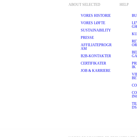
ABOUT SELECTED
HELP
VORES HISTORIE
BU
VORES LØFTE
LE
GH
SUSTAINABILITY
KU
PRESSE
RE
AFFILIATEPROGR
OR
AM
BE
B2B-KONTAKTER
GA
CERTIFIKATER
PR
IK
JOB & KARRIERE
VI
BE
CO
CO
IN
TI
DS