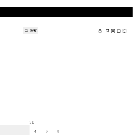
SØG
[
0
]
[
0
]
SE
4
6
8