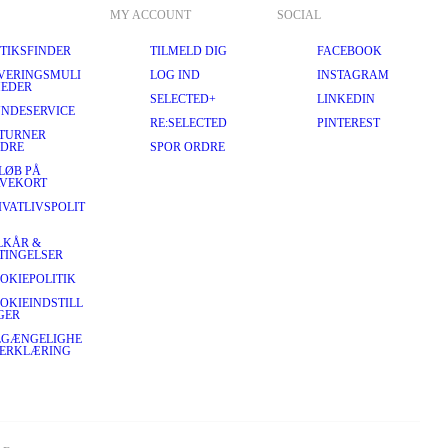
MY ACCOUNT
SOCIAL
TIKSFINDER
TILMELD DIG
FACEBOOK
VERINGSMULI
LOG IND
INSTAGRAM
EDER
SELECTED+
LINKEDIN
NDESERVICE
RE:SELECTED
PINTEREST
TURNER
DRE
SPOR ORDRE
LØB PÅ
VEKORT
IVATLIVSPOLIT
LKÅR &
TINGELSER
OKIEPOLITIK
OKIEINDSTILL
GER
LGÆNGELIGHE
ERKLÆRING