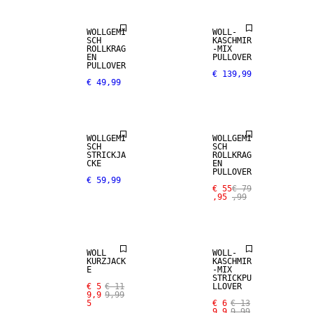
WOLLGEMI
WOLL-
SCH
KASCHMIR
ROLLKRAG
-MIX
EN
PULLOVER
SALE
PULLOVER
€ 139,99
€ 49,99
WOLL-MIX
WOLL-MIX
WOLLGEMI
WOLLGEMI
SCH
SCH
STRICKJA
ROLLKRAG
CKE
EN
SALE
PULLOVER
SALE
€ 59,99
€ 55
€ 79
,95
,99
KASCHMIR-
100% WOLL
MIX
WOLL
WOLL-
KURZJACK
KASCHMIR
E
-MIX
STRICKPU
€ 5
€ 11
LLOVER
9,9
9,99
SALE
SALE
5
€ 6
€ 13
9,9
9,99