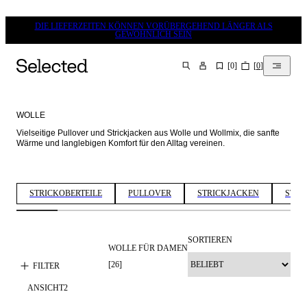
DIE LIEFERZEITEN KÖNNEN VORÜBERGEHEND LÄNGER ALS
GEWÖHNLICH SEIN
[
0
]
[
0
]
SUCHEN
WOLLE
Vielseitige Pullover und Strickjacken aus Wolle und Wollmix, die sanfte 
Wärme und langlebigen Komfort für den Alltag vereinen. 
STRICKOBERTEILE
PULLOVER
STRICKJACKEN
STRI
SORTIEREN
WOLLE FÜR DAMEN
KASCHMIR-
KASCHMIR-
MIX
MIX
[
26
]
FILTER
ANSICHT
2
PREMIUM
PREMIUM
SELECTION
SELECTION