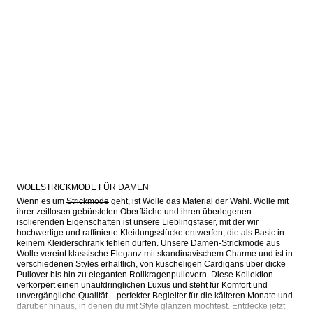
WOLLSTRICKMODE FÜR DAMEN
Wenn es um 
Strickmode
 geht, ist Wolle das Material der Wahl. Wolle mit 
ihrer zeitlosen gebürsteten Oberfläche und ihren überlegenen 
isolierenden Eigenschaften ist unsere Lieblingsfaser, mit der wir 
hochwertige und raffinierte Kleidungsstücke entwerfen, die als Basic in 
keinem Kleiderschrank fehlen dürfen. Unsere Damen-Strickmode aus 
Wolle vereint klassische Eleganz mit skandinavischem Charme und ist in 
verschiedenen Styles erhältlich, von kuscheligen Cardigans über dicke 
Pullover bis hin zu eleganten Rollkragenpullovern. Diese Kollektion 
verkörpert einen unaufdringlichen Luxus und steht für Komfort und 
unvergängliche Qualität – perfekter Begleiter für die kälteren Monate und 
darüber hinaus, in denen du mit Style glänzen möchtest. Entdecke jetzt 