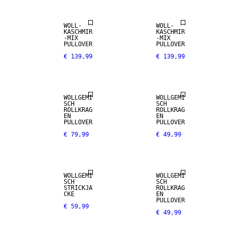
WOLL-
WOLL-
KASCHMIR
KASCHMIR
-MIX
-MIX
PULLOVER
PULLOVER
€ 139,99
€ 139,99
WOLL-MIX
WOLL-MIX
WOLLGEMI
WOLLGEMI
SCH
SCH
ROLLKRAG
ROLLKRAG
EN
EN
PULLOVER
PULLOVER
€ 79,99
€ 49,99
WOLL-MIX
WOLL-MIX
WOLLGEMI
WOLLGEMI
SCH
SCH
KASCHMIR-
STRICKJA
ROLLKRAG
MIX
CKE
EN
PULLOVER
€ 59,99
€ 49,99
PREMIUM
WOLL-MIX
SELECTION