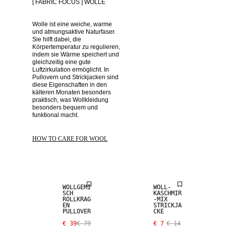
[ FABRIC FOCUS ] WOLLE
Wolle ist eine weiche, warme 
und atmungsaktive Naturfaser. 
Sie hilft dabei, die 
Körpertemperatur zu regulieren, 
indem sie Wärme speichert und 
gleichzeitig eine gute 
Luftzirkulation ermöglicht. In 
Pullovern und Strickjacken sind 
diese Eigenschaften in den 
kälteren Monaten besonders 
praktisch, was Wollkleidung 
besonders bequem und 
funktional macht. 
SALE
SALE
HOW TO CARE FOR WOOL
KASCHMIR-
WOLL-MIX
MIX
WOLLGEMI
WOLL-
SCH
KASCHMIR
ROLLKRAG
-MIX
EN
STRICKJA
PULLOVER
CKE
SALE
SALE
€ 39
€ 79
€ 7
€ 14