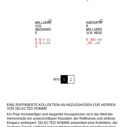
5
SALE
WOLL-MIX
WOLLGEMI
KARIERTE
SCH
R
ANZUGHOS
WOLLGEMI
E
SCH HOSE
€ 6
€ 12
€ 44
€ 89
4,9
9,99
,95
,99
5
48
/
63
1
2
EINE RAFFINIERTE KOLLEKTION AN ANZUGSHOSEN FÜR HERREN 
VON SELECTED HOMME
Ein Paar hochwertiger und eleganter Anzugshosen ist in der Welt der 
Herrenmode ein unverzichtbarer Klassiker, der Raffinesse und zeitlose 
Eleganz verkörpert. SELECTED HOMME präsentiert eine Kollektion, die 
moderne Trends einfängt und sie mit konventionellen skandinavischen 