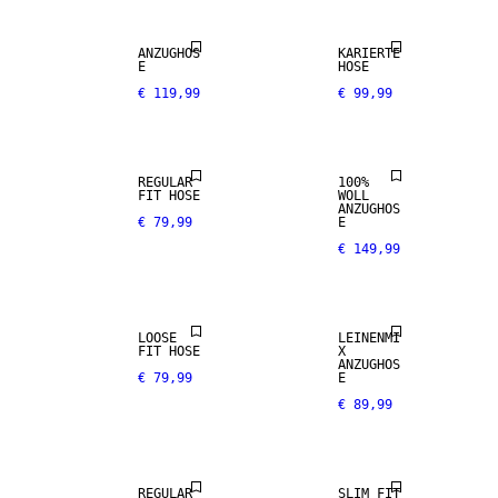
100% WOLL
ANZUGHOS
KARIERTE
E
HOSE
€ 119,99
€ 99,99
NEW
PREMIUM
ARRIVALS
SELECTION
REGULAR
100%
FIT HOSE
WOLL
ANZUGHOS
€ 79,99
E
€ 149,99
LEINEN-MIX
LOOSE
LEINENMI
100 %
FIT HOSE
X
LEINEN
ANZUGHOS
€ 79,99
E
€ 89,99
PREMIUM
SELECTION
SALE
REGULAR
SLIM FIT