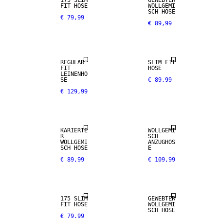
175 SLIM
GEWEBTER
LEINEN
FIT HOSE
WOLLGEMI
SCH HOSE
€ 79,99
€ 89,99
PREMIUM
STRETCH-
SELECTION
GEWEBE
REGULAR
SLIM FIT
FIT
HOSE
LEINENHO
SE
€ 89,99
€ 129,99
WOLL-MIX
WOLL-MIX
KARIERTE
WOLLGEMI
R
SCH
WOLLGEMI
ANZUGHOS
SCH HOSE
E
€ 89,99
€ 109,99
STRETCH-
GEWEBE
WOLL-MIX
175 SLIM
GEWEBTER
WOLL-MIX
FIT HOSE
WOLLGEMI
SCH HOSE
€ 79,99