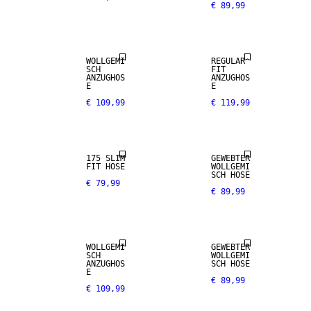
€ 89,99
NEW
NEW
ARRIVALS
ARRIVALS
WOLLGEMI
REGULAR
SCH
FIT
ANZUGHOS
ANZUGHOS
E
E
€ 109,99
€ 119,99
STRETCH-
GEWEBE
WOLL-MIX
175 SLIM
GEWEBTER
FIT HOSE
WOLLGEMI
SCH HOSE
€ 79,99
€ 89,99
WOLL-MIX
WOLL-MIX
WOLLGEMI
GEWEBTER
SCH
WOLLGEMI
ANZUGHOS
SCH HOSE
E
€ 89,99
€ 109,99
NEW
ARRIVALS