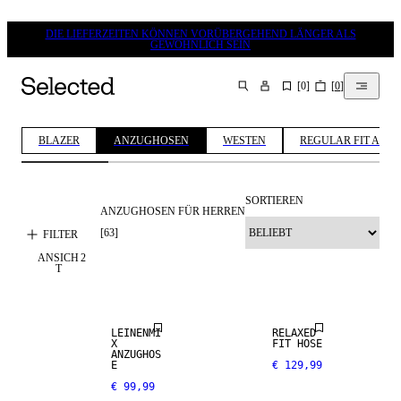
DIE LIEFERZEITEN KÖNNEN VORÜBERGEHEND LÄNGER ALS
GEWÖHNLICH SEIN
[
0
]
[
0
]
SUCHEN
BLAZER
ANZUGHOSEN
WESTEN
REGULAR FIT ANZ
SORTIEREN
ANZUGHOSEN FÜR HERREN
LEINEN-MIX
[
63
]
FILTER
ANSICH
2
NEW
T
ARRIVALS
LEINENMI
RELAXED
X
FIT HOSE
ANZUGHOS
E
€ 129,99
€ 99,99
STRETCH-
STRETCH-
GEWEBE
GEWEBE