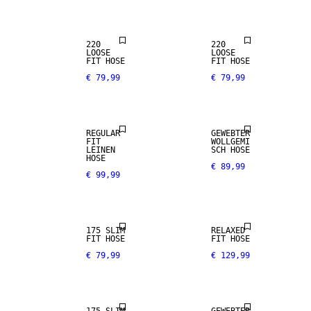
100 %
220
220
LEINEN
WOLL-MIX
LOOSE
LOOSE
FIT HOSE
FIT HOSE
€ 79,99
€ 79,99
PREMIUM
NEW
SELECTION
ARRIVALS
REGULAR
GEWEBTER
FIT
WOLLGEMI
LEINEN
SCH HOSE
HOSE
€ 89,99
€ 99,99
STRETCH-
GEWEBE
175 SLIM
RELAXED
FIT HOSE
FIT HOSE
€ 79,99
€ 129,99
STRETCH-
GEWEBE
WOLL-MIX
100 %