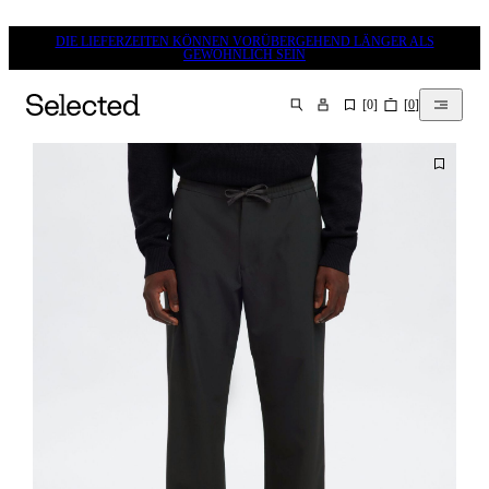
DIE LIEFERZEITEN KÖNNEN VORÜBERGEHEND LÄNGER ALS
GEWÖHNLICH SEIN
[
0
]
[
0
]
SUCHEN