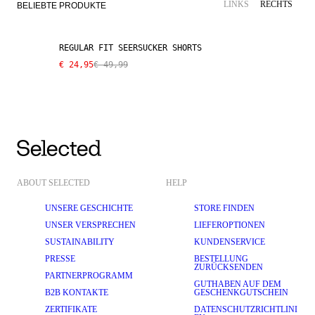
SALE
LINKS
RECHTS
BELIEBTE PRODUKTE
REGULAR FIT SEERSUCKER SHORTS
€ 24,95
€ 49,99
ABOUT SELECTED
HELP
UNSERE GESCHICHTE
STORE FINDEN
UNSER VERSPRECHEN
LIEFEROPTIONEN
SUSTAINABILITY
KUNDENSERVICE
PRESSE
BESTELLUNG
ZURÜCKSENDEN
PARTNERPROGRAMM
GUTHABEN AUF DEM
B2B KONTAKTE
GESCHENKGUTSCHEIN
ZERTIFIKATE
DATENSCHUTZRICHTLINI