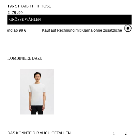
196 STRAIGHT FIT HOSE
€ 79,99
GRÖSSE WÄHLEN
ersand ab 99 € 
Kauf auf Rechnung mit Klarna ohne zusätzliche Kosten
KOMBINIERE DAZU
DAS KÖNNTE DIR AUCH GEFALLEN
1
2