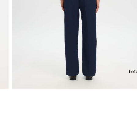
Verlängerte Rückgabefrist um 100 Tage
Ko
188 c