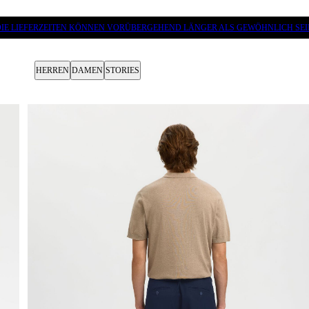
DIE LIEFERZEITEN KÖNNEN VORÜBERGEHEND LÄNGER ALS GEWÖHNLICH SEI
HERREN
DAMEN
STORIES