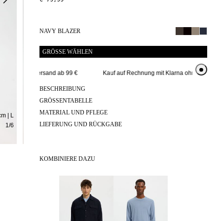
NAVY BLAZER
GRÖSSE WÄHLEN
stenloser Versand ab 99 € 
Kauf auf Rechnung mit Klarna ohne zusätzlich
BESCHREIBUNG
GRÖSSENTABELLE
MATERIAL UND PFLEGE
m | L
LIEFERUNG UND RÜCKGABE
1
/
6
KOMBINIERE DAZU