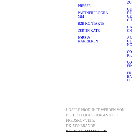
ZU
PRESSE
GU
PARTNERPROGRA
D
MM
GE
CH
B2B KONTAKTE
DA
ZERTIFIKATE
CH
JOBS &
AL
KARRIEREN
GE
N
CO
RI
CO
EI
ER
BA
IT
UNSERE PRODUKTE WERDEN VON 
BESTSELLER A/S HERGESTELLT.
FREDSKOVVEJ 5, 
DK-7330 BRANDE
WWW.BESTSELLER.COM