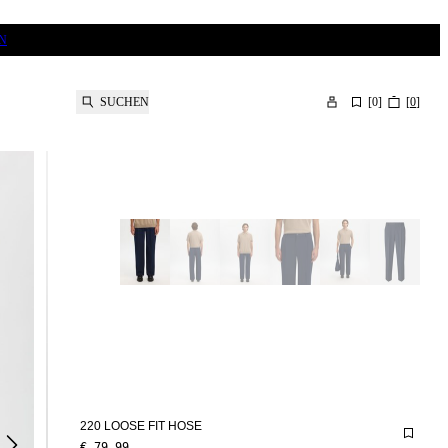
N
SUCHEN
[
0
]
[
0
]
220 LOOSE FIT HOSE
€ 79,99