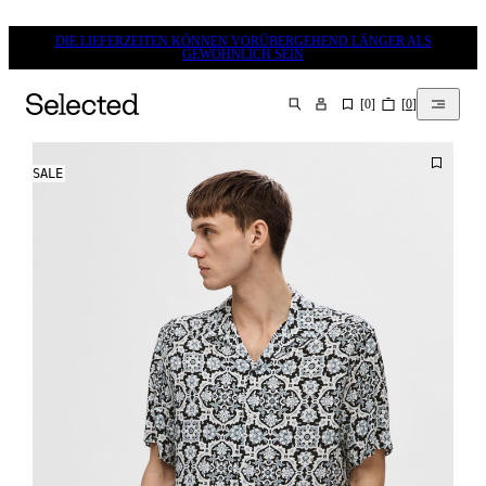
DIE LIEFERZEITEN KÖNNEN VORÜBERGEHEND LÄNGER ALS
GEWÖHNLICH SEIN
[
0
]
[
0
]
SUCHEN
SALE