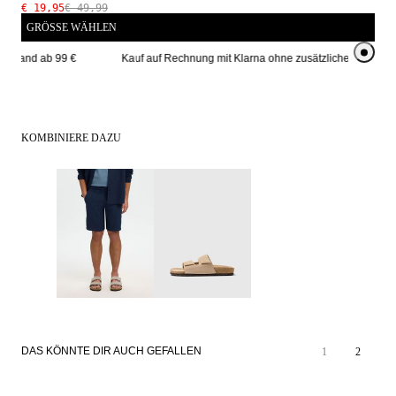
€ 19,95
€ 49,99
GRÖSSE WÄHLEN
ersand ab 99 € 
Kauf auf Rechnung mit Klarna ohne zusätzliche Kosten
KOMBINIERE DAZU
DAS KÖNNTE DIR AUCH GEFALLEN
1
2
SALE
SALE