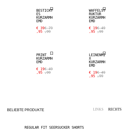
BESTICKT
WAFFELST
ES
RUKTUR
KURZARMH
KURZARMH
EMD
EMD
SALE
€ 39
€ 79
€ 19
€ 49
,95
,99
,95
,99
SALE
LEINEN-MIX
PRINT
LEINENMI
KURZARMH
X
EMD
KURZARMH
EMD
€ 19
€ 49
,95
,99
€ 19
€ 49
,95
,99
SALE
LINKS
RECHTS
BELIEBTE PRODUKTE
REGULAR FIT SEERSUCKER SHORTS