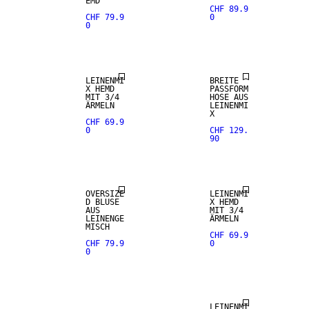
EMD
CHF 89.9
CHF 79.9
0
0
LEINEN-MIX
LEINEN-MIX
LEINENMI
BREITE
X HEMD
PASSFORM
MIT 3/4
HOSE AUS
ÄRMELN
LEINENMI
X
CHF 69.9
0
CHF 129.
90
LEINEN-MIX
LEINEN-MIX
OVERSIZE
LEINENMI
D BLUSE
X HEMD
AUS
MIT 3/4
LEINENGE
ÄRMELN
MISCH
CHF 69.9
CHF 79.9
0
0
LEINEN-MIX
LEINENMI