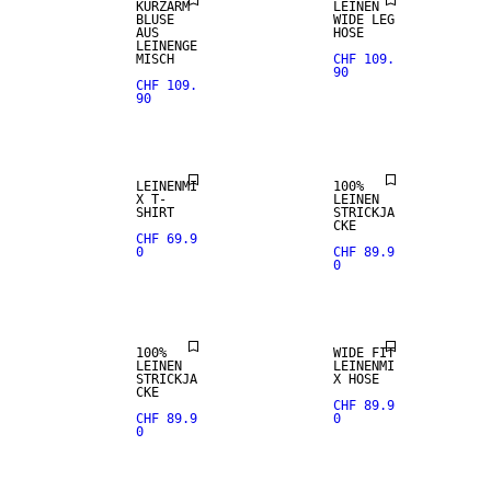
KURZARM
LEINEN
BLUSE
WIDE LEG
AUS
HOSE
100 %
LEINENGE
LEINEN
MISCH
CHF 109.
90
CHF 109.
90
PREMIUM
LEINEN-MIX
SELECTION
LEINENMI
100%
X T-
LEINEN
100 %
SHIRT
STRICKJA
LEINEN
CKE
CHF 69.9
0
CHF 89.9
0
PREMIUM
SELECTION
LEINEN-MIX
100%
WIDE FIT
LEINEN
LEINENMI
100 %
STRICKJA
X HOSE
LEINEN
CKE
CHF 89.9
CHF 89.9
0
0
PREMIUM
SELECTION
LEINEN-MIX