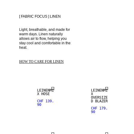
[ FABRIC FOCUS ] LINEN
Light, breathable, and made for 
warm days. Linen naturally 
allows air to flow, helping you 
stay cool and comfortable in the 
heat. 
HOW TO CARE FOR LINEN
LEINEN-MIX
LEINEN-MIX
LEINENMI
LEINENMI
X HOSE
X
100 %
OVERSIZE
LEINEN
CHF 139.
D BLAZER
90
CHF 179.
90
PREMIUM
LEINEN-MIX
SELECTION