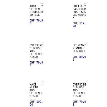
100%
BREITE
LEINEN
PASSFORM
STRICKOB
HOSE AUS
ERTEIL
LEINENMI
X
CHF 79.9
0
CHF 129.
90
LEINEN-MIX
LEINEN-MIX
OVERSIZE
LEINENMI
D BLUSE
X WIDE
AUS
LEG HOSE
LEINENGE
MISCH
CHF 89.9
0
CHF 79.9
0
LEINEN-MIX
LEINEN-MIX
MAXI
OVERSIZE
KLEID
D BLUSE
AUS
AUS
LEINENGE
LEINENGE
MISCH
MISCH
CHF 109.
CHF 79.9
90
0