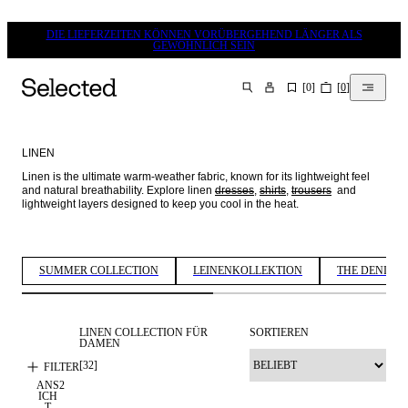
DIE LIEFERZEITEN KÖNNEN VORÜBERGEHEND LÄNGER ALS
GEWÖHNLICH SEIN
[
0
]
[
0
]
SUCHEN
LINEN
Linen is the ultimate warm-weather fabric, known for its lightweight feel 
and natural breathability. Explore linen 
dresses
, 
shirts
, 
trousers
  and 
lightweight layers designed to keep you cool in the heat. 
SUMMER COLLECTION
LEINENKOLLEKTION
THE DENIM E
LINEN COLLECTION FÜR
SORTIEREN
DAMEN
[
32
]
FILTER
ANS
2
ICH
T
LEINEN-MIX
LEINEN-MIX