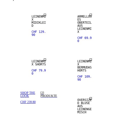
LEINENMI
ÄRMELLOS
X
ES
MIDIKLEI
OBERTEIL
D
AUS
LEINENMI
CHF 129.
X
90
CHF 69.9
0
LEINEN-MIX
LEINEN-MIX
LEINENMI
LEINENMI
X SHORTS
X
BERMUDAS
CHF 79.9
HORTS
0
CHF 109.
90
LEINEN-MIX
SHOP THE
[
2
]
LOOK
PRODUKTE
OVERSIZE
CHF 239.80
D BLUSE
AUS
LEINENGE
MISCH