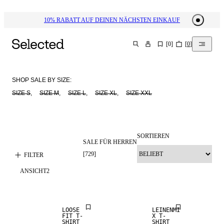
10% RABATT AUF DEINEN NÄCHSTEN EINKAUF
[
0
]
[
0
]
SUCHEN
SHOP SALE BY SIZE:
SIZE S
,     
SIZE M
,     
SIZE L
,     
SIZE XL
,     
SIZE XXL
SORTIEREN
SALE FÜR HERREN
[
729
]
FILTER
ANSICHT
2
LOOSE
LEINENMI
FIT T-
X T-
SHIRT
SHIRT