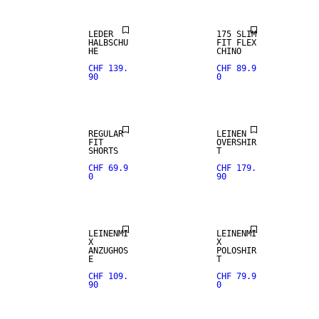
LEDER
175 SLIM
HALBSCHU
FIT FLEX
HE
CHINO
CHF 139.
CHF 89.9
90
0
REGULAR
LEINEN
FIT
OVERSHIR
SHORTS
T
CHF 69.9
CHF 179.
0
90
LEINENMI
LEINENMI
X
X
ANZUGHOS
POLOSHIR
E
T
CHF 109.
CHF 79.9
90
0