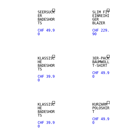
SEERSUCK
SLIM FIT
ER
EINREIHI
BADESHOR
GER
TS
BLAZER
CHF 49.9
CHF 229.
0
90
KLASSISC
3ER-PACK
HE
BAUMWOLL
BADESHOR
T-SHIRT
TS
CHF 49.9
CHF 39.9
0
0
KLASSISC
KURZARM
HE
POLOSHIR
BADESHOR
T
TS
CHF 49.9
CHF 39.9
0
0