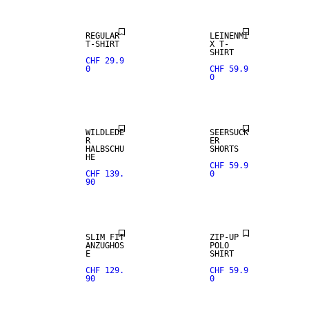
REGULAR
LEINENMI
T-SHIRT
X T-
SHIRT
CHF 29.9
0
CHF 59.9
0
WILDLEDE
SEERSUCK
R
ER
HALBSCHU
SHORTS
HE
CHF 59.9
CHF 139.
0
90
SLIM FIT
ZIP-UP
ANZUGHOS
POLO
E
SHIRT
CHF 129.
CHF 59.9
90
0