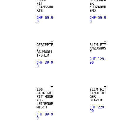
FIT
ER
JEANSSHO
KURZARMH
RTS
EMD
CHF 69.9
CHF 59.9
0
0
GERIPPTE
SLIM FIT
S
ANZUGHOS
BAUMWOLL
E
T-SHIRT
CHF 129.
CHF 39.9
90
0
196
SLIM FIT
STRAIGHT
EINREIHI
FIT HOSE
GER
AUS
BLAZER
LEINENGE
MISCH
CHF 229.
90
CHF 89.9
0