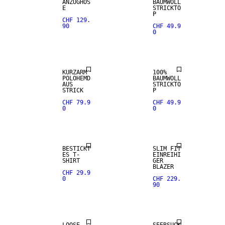
ANZUGHOS
BAUMWOLL
E
STRICKTO
P
CHF 129.
90
CHF 49.9
0
KURZARM
100%
POLOHEMD
BAUMWOLL
AUS
STRICKTO
STRICK
P
CHF 79.9
CHF 49.9
0
0
BESTICKT
SLIM FIT
ES T-
EINREIHI
SHIRT
GER
BLAZER
CHF 29.9
0
CHF 229.
90
LOOSE
SEERSUCK