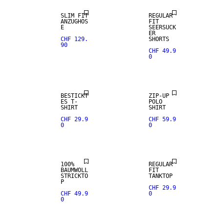
SLIM FIT
REGULAR
ANZUGHOS
FIT
E
SEERSUCK
ER
CHF 129.
SHORTS
90
CHF 49.9
0
BESTICKT
ZIP-UP
ES T-
POLO
SHIRT
SHIRT
CHF 29.9
CHF 59.9
0
0
100%
REGULAR
BAUMWOLL
FIT
STRICKTO
TANKTOP
P
CHF 29.9
CHF 49.9
0
0