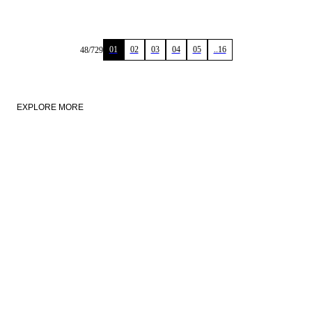
01
02
03
04
05
..16
48
/
729
EXPLORE MORE
NEW IN
LINEN