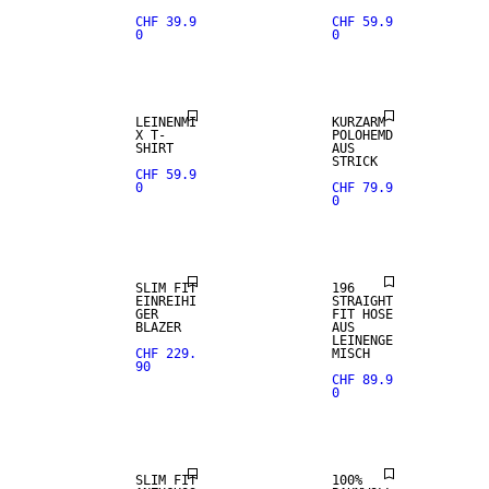
CHF 39.9
CHF 59.9
0
0
LEINENMI
KURZARM
X T-
POLOHEMD
SHIRT
AUS
STRICK
CHF 59.9
0
CHF 79.9
0
SLIM FIT
196
EINREIHI
STRAIGHT
GER
FIT HOSE
BLAZER
AUS
LEINENGE
CHF 229.
MISCH
90
CHF 89.9
0
SLIM FIT
100%