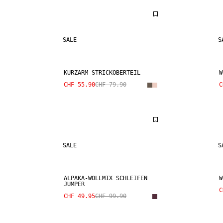
SALE
S
KURZARM STRICKOBERTEIL
W
CHF 55.90
CHF 79.90
C
SALE
S
ALPAKA-WOLLMIX SCHLEIFEN
W
JUMPER
C
CHF 49.95
CHF 99.90