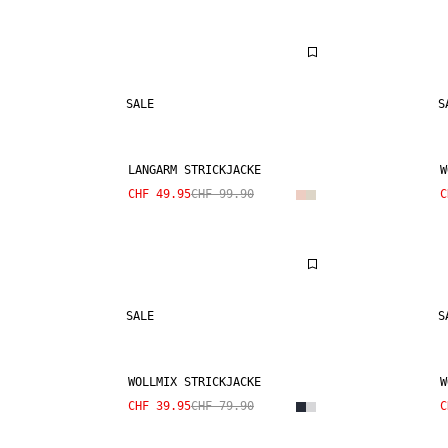
SALE
S
LANGARM STRICKJACKE
W
CHF 49.95
CHF 99.90
C
SALE
S
WOLLMIX STRICKJACKE
W
CHF 39.95
CHF 79.90
C