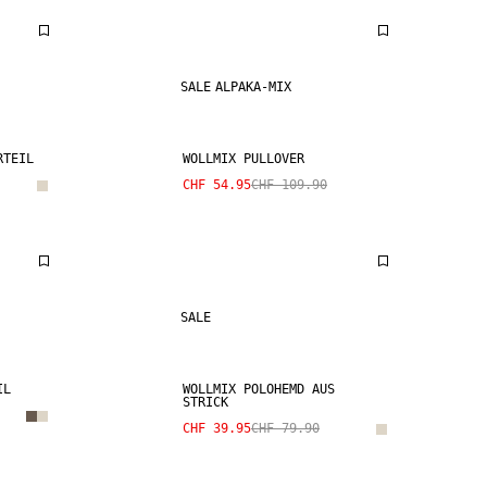
SALE
ALPAKA-MIX
RTEIL
WOLLMIX PULLOVER
CHF 54.95
CHF 109.90
SALE
IL
WOLLMIX POLOHEMD AUS
STRICK
CHF 39.95
CHF 79.90