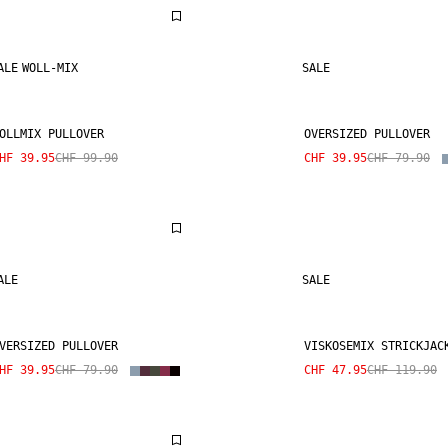
ALE
WOLL-MIX
SALE
OLLMIX PULLOVER
OVERSIZED PULLOVER
HF 39.95
CHF 99.90
CHF 39.95
CHF 79.90
ALE
SALE
VERSIZED PULLOVER
VISKOSEMIX STRICKJAC
HF 39.95
CHF 79.90
CHF 47.95
CHF 119.90