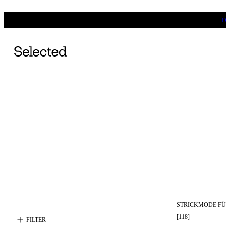
D
STRICKMODE F
[
118
]
FILTER