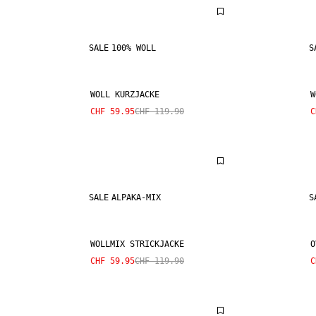
SALE
100% WOLL
S
WOLL KURZJACKE
W
CHF 59.95
CHF 119.90
C
SALE
ALPAKA-MIX
S
WOLLMIX STRICKJACKE
O
CHF 59.95
CHF 119.90
C