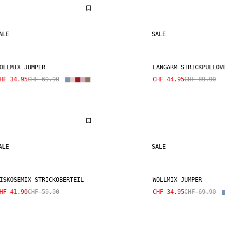
ALE
SALE
OLLMIX JUMPER
LANGARM STRICKPULLOV
HF 34.95
CHF 69.90
CHF 44.95
CHF 89.90
ALE
SALE
ISKOSEMIX STRICKOBERTEIL
WOLLMIX JUMPER
HF 41.90
CHF 59.90
CHF 34.95
CHF 69.90