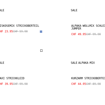
ALE
SALE
ISKOSEMIX STRICKOBERTEIL
ALPAKA-WOLLMIX SCHLE
JUMPER
HF 23.95
CHF 59.90
CHF 49.95
CHF 99.90
ALE
SALE
ALPAKA-MIX
AXI STRICKKLEID
KURZARM STRICKOBERTE
HF 39.95
CHF 99.90
CHF 44.95
CHF 89.90