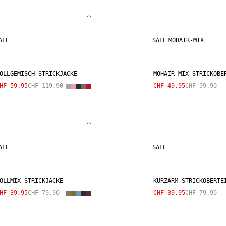
ALE
SALE
MOHAIR-MIX
OLLGEMISCH STRICKJACKE
MOHAIR-MIX STRICKOBE
HF 59.95
CHF 119.90
CHF 49.95
CHF 99.90
ALE
SALE
OLLMIX STRICKJACKE
KURZARM STRICKOBERTE
HF 39.95
CHF 79.90
CHF 39.95
CHF 79.90