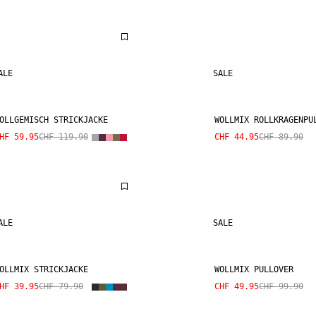
ALE
SALE
OLLGEMISCH STRICKJACKE
WOLLMIX ROLLKRAGENPU
HF 59.95
CHF 119.90
CHF 44.95
CHF 89.90
ALE
SALE
OLLMIX STRICKJACKE
WOLLMIX PULLOVER
HF 39.95
CHF 79.90
CHF 49.95
CHF 99.90