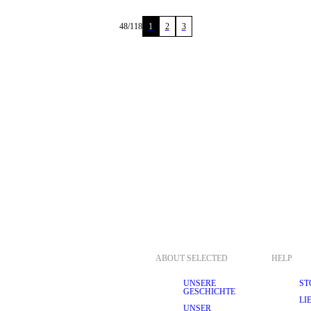
48
/
118
1
2
3
ABOUT SELECTED
HELP
UNSERE
ST
GESCHICHTE
LI
UNSER