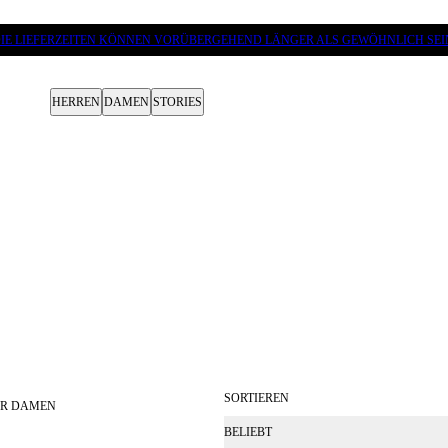
IE LIEFERZEITEN KÖNNEN VORÜBERGEHEND LÄNGER ALS GEWÖHNLICH SEI
HERREN
DAMEN
STORIES
SORTIEREN
ÜR DAMEN
BELIEBT