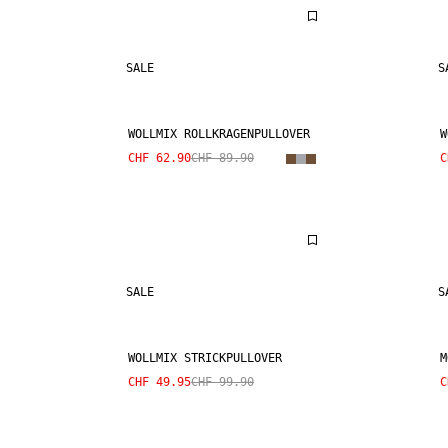
SALE
S
WOLLMIX ROLLKRAGENPULLOVER
W
CHF 62.90
CHF 89.90
C
SALE
S
WOLLMIX STRICKPULLOVER
M
CHF 49.95
CHF 99.90
C