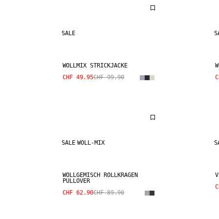
SALE
S
WOLLMIX STRICKJACKE
W
CHF 49.95
CHF 99.90
C
SALE
WOLL-MIX
S
WOLLGEMISCH ROLLKRAGEN
V
PULLOVER
C
CHF 62.90
CHF 89.90