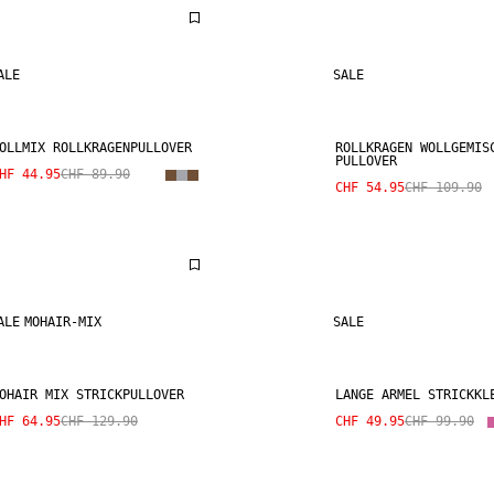
ALE
SALE
OLLMIX ROLLKRAGENPULLOVER
ROLLKRAGEN WOLLGEMIS
PULLOVER
HF 44.95
CHF 89.90
CHF 54.95
CHF 109.90
ALE
MOHAIR-MIX
SALE
OHAIR MIX STRICKPULLOVER
LANGE ÄRMEL STRICKKL
HF 64.95
CHF 129.90
CHF 49.95
CHF 99.90