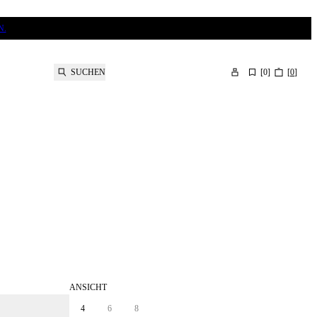
N.
SUCHEN
[
0
]
[
0
]
ANSICHT
4
6
8