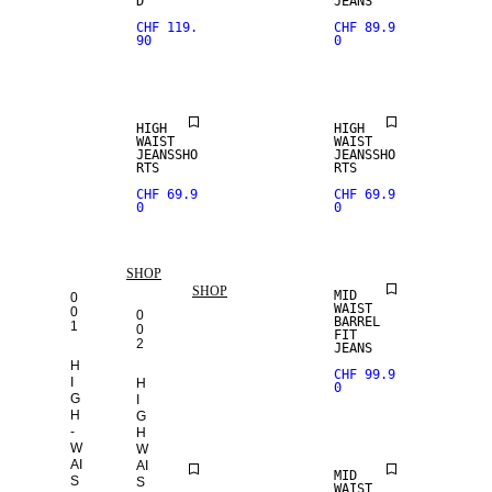
D
JEANS
CHF 119.
CHF 89.9
90
0
HIGH
HIGH
WAIST
WAIST
JEANSSHO
JEANSSHO
RTS
RTS
CHF 69.9
CHF 69.9
0
0
SHOP
SHOP
MID
0
WAIST
0
0
BARREL
1
0
FIT
2
JEANS
H
CHF 99.9
I
H
0
G
I
H
G
-
H
W
W
AI
AI
MID
MID
S
S
WAIST
WAIST