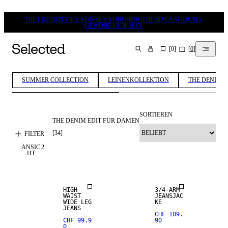
DIE LIEFERZEITEN KÖNNEN VORÜBERGEHEND LÄNGER ALS
GEWÖHNLICH SEIN.
[
0
]
[
0
]
SUCHEN
SUMMER COLLECTION
LEINENKOLLEKTION
THE DENIM E
SORTIEREN
THE DENIM EDIT FÜR DAMEN
[
34
]
FILTER
ANSIC
2
HT
NEUHEITEN
NEUHEITEN
HIGH
3/4-ARM
WAIST
JEANSJAC
WIDE LEG
KE
JEANS
CHF 109.
CHF 99.9
90
0