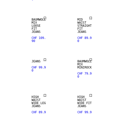
NEUHEITEN
NEUHEITEN
BAUMWOLL
MID
MIX
WAIST
LOOSE
STRAIGHT
FIT
FIT
JEANS
JEANS
CHF 109.
CHF 89.9
90
0
NEUHEITEN
JEANS
BAUMWOLL
MIX
CHF 99.9
MINIROCK
0
CHF 79.9
0
HIGH
HIGH
WAIST
WAIST
WIDE LEG
WIDE FIT
JEANS
JEANS
CHF 89.9
CHF 99.9