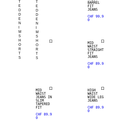
T
T
BARREL
BARREL
E
E
FIT
FIT
JEANS
JEANS
D
D
D
D
CHF 99.9
CHF 99.9
E
E
0
0
N
N
I
I
M
M
S
S
H
H
DUNKLE
MID
O
O
JEANSSHO
WAIST
R
R
RTS
STRAIGHT
T
FIT
T
CHF 79.9
JEANS
S
S
0
CHF 89.9
0
MID
HIGH
WAIST
WAIST
JEANS IN
WIDE LEG
SLIM
JEANS
TAPERED
FIT
CHF 89.9
0
CHF 89.9
0