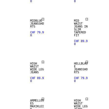
0
0
MIDBLUE
MID
JEANSSHO
WAIST
RTS
JEANS IN
SLIM
CHF 79.9
TAPERED
0
FIT
CHF 89.9
0
HIGH
HELLBLAU
WAIST
E
WIDE LEG
JEANSSHO
JEANS
RTS
CHF 89.9
CHF 79.9
0
0
ÄRMELLOS
HIGH
ES
WAIST
MAXIKLEI
WIDE LEG