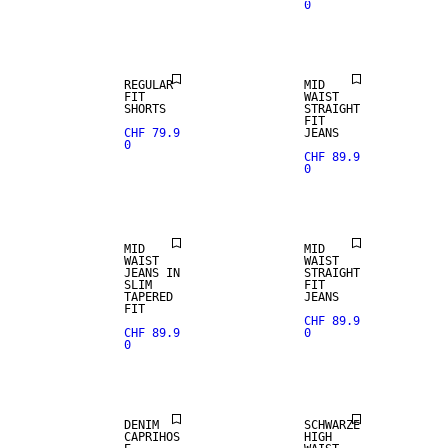
0
REGULAR
MID
FIT
WAIST
SHORTS
STRAIGHT
FIT
CHF 79.9
JEANS
0
CHF 89.9
0
MID
MID
WAIST
WAIST
JEANS IN
STRAIGHT
SLIM
FIT
TAPERED
JEANS
FIT
CHF 89.9
CHF 89.9
0
0
DENIM
SCHWARZE
CAPRIHOS
HIGH