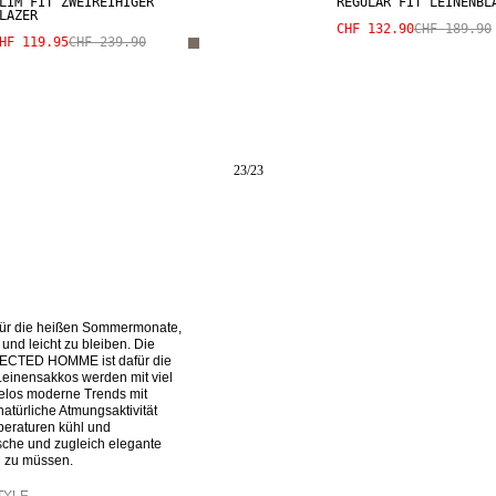
LIM FIT ZWEIREIHIGER
REGULAR FIT LEINENBL
LAZER
CHF 132.90
CHF 189.90
HF 119.95
CHF 239.90
23
/
23
 für die heißen Sommermonate, 
nd leicht zu bleiben. Die 
LECTED HOMME ist dafür die 
einensakkos werden mit viel 
elos moderne Trends mit 
atürliche Atmungsaktivität 
eraturen kühl und 
sche und zugleich elegante 
n zu müssen.
TYLE