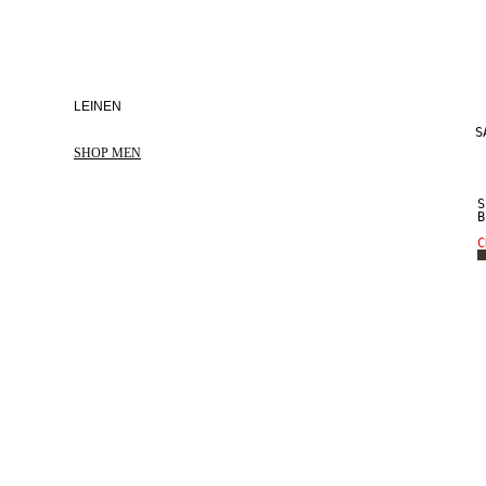
LEINEN
S
SHOP MEN
S
B
C