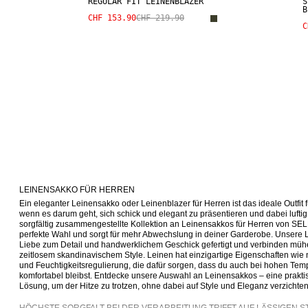
REGULAR FIT LEINENBLAZER
S
B
CHF 153.90
CHF 219.90
C
LEINENSAKKO FÜR HERREN
Ein eleganter Leinensakko oder Leinenblazer für Herren ist das ideale Outfit
wenn es darum geht, sich schick und elegant zu präsentieren und dabei luftig u
sorgfältig zusammengestellte Kollektion an Leinensakkos für Herren von SE
perfekte Wahl und sorgt für mehr Abwechslung in deiner Garderobe. Unsere L
Liebe zum Detail und handwerklichem Geschick gefertigt und verbinden müh
zeitlosem skandinavischem Style. Leinen hat einzigartige Eigenschaften wie n
und Feuchtigkeitsregulierung, die dafür sorgen, dass du auch bei hohen Temp
komfortabel bleibst. Entdecke unsere Auswahl an Leinensakkos – eine prakti
Lösung, um der Hitze zu trotzen, ohne dabei auf Style und Eleganz verzichte
HÖCHSTE SORGFALT BEI DER VERARBEITUNG TRIFFT AUF LÄSSIGEN S