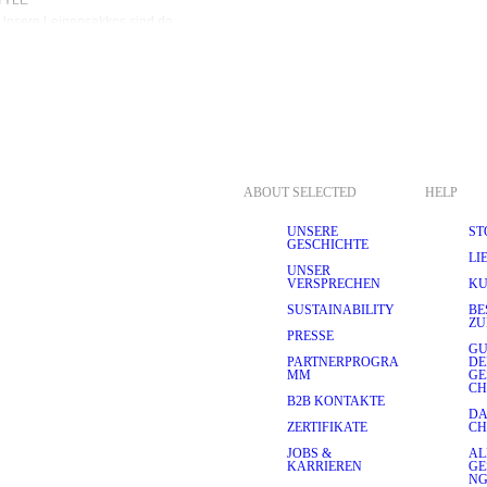
Unsere Leinensakkos sind da 
e unser Engagement für 
nenblazern bietet für jeden 
z einreihiger Styles bis zum 
o, der zu deinem persönlichen 
er Taille verjüngen und so 
ular-Fit, mit dem du immer 
form für mehr 
SELECTED HOMME findest du 
inzigartig sein sollte wie die 
ABOUT SELECTED
HELP
UNSERE
ST
GESCHICHTE
LI
vergleichlich vielseitig. 
UNSER
 – ein Leinensakko begleitet 
VERSPRECHEN
KU
ieblings-Stylingideen für 
SUSTAINABILITY
BE
ZU
PRESSE
k deinen neuen Leinensakko 
GU
n 
Slim-Fit-Jeans
 und weißen 
PARTNERPROGRA
D
inen Tag im Freien oder ein 
MM
GE
CH
B2B KONTAKTE
DA
s Statement mit einem 
ZERTIFIKATE
CH
weireihigen Leinensakko oder 
ughosen
, einem eleganten 
JOBS &
AL
KARRIEREN
GE
m passenden Einstecktuch oder 
N