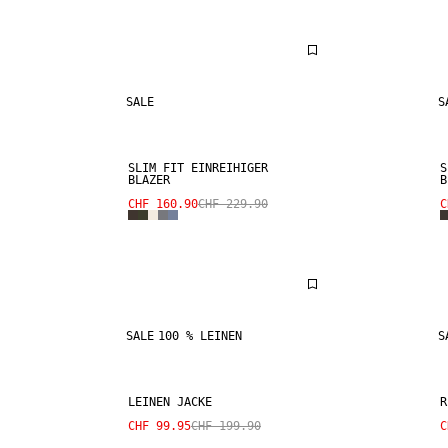
SALE
S
SLIM FIT EINREIHIGER
S
BLAZER
B
CHF 160.90
CHF 229.90
C
SALE
100 % LEINEN
S
LEINEN JACKE
R
CHF 99.95
CHF 199.90
C