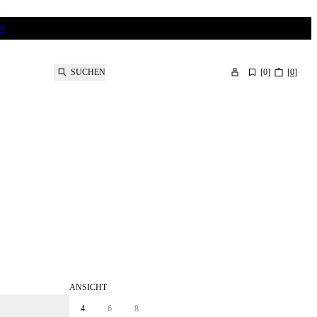
N
SUCHEN
[
0
]
[
0
]
ANSICHT
4
6
8