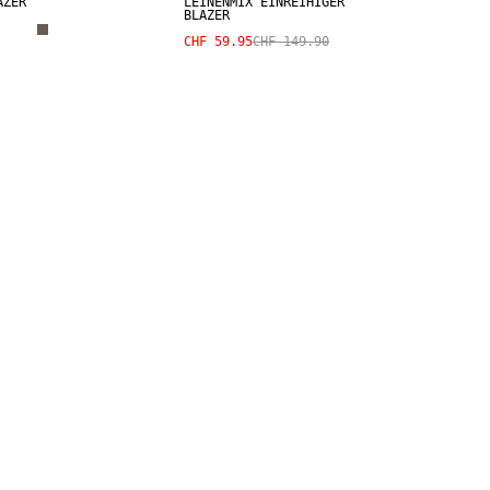
AZER
LEINENMIX EINREIHIGER
BLAZER
CHF 59.95
CHF 149.90