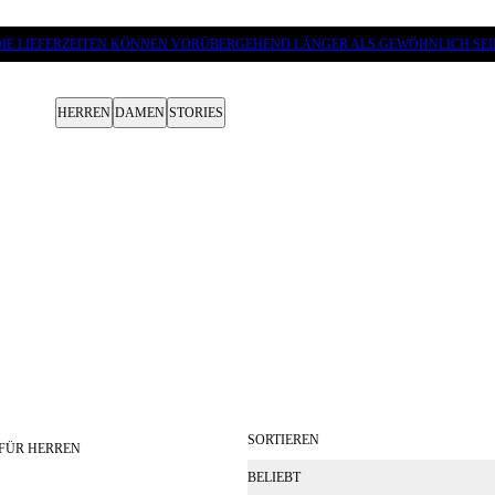
DIE LIEFERZEITEN KÖNNEN VORÜBERGEHEND LÄNGER ALS GEWÖHNLICH SEI
HERREN
DAMEN
STORIES
SORTIEREN
FÜR HERREN
BELIEBT