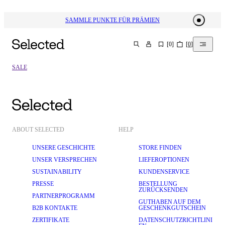
SAMMLE PUNKTE FÜR PRÄMIEN
[
0
]
[
0
]
SUCHEN
SALE
ABOUT SELECTED
HELP
UNSERE GESCHICHTE
STORE FINDEN
UNSER VERSPRECHEN
LIEFEROPTIONEN
SUSTAINABILITY
KUNDENSERVICE
PRESSE
BESTELLUNG
ZURÜCKSENDEN
PARTNERPROGRAMM
GUTHABEN AUF DEM
B2B KONTAKTE
GESCHENKGUTSCHEIN
ZERTIFIKATE
DATENSCHUTZRICHTLINI