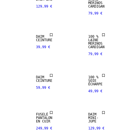
NOUVEAUTÉS
NOUVEAUTÉS
MÉRINOS
129,99 €
CARDIGAN
79,99 €
PREMIUM
PREMIUM
SELECTION
SELECTION
DAIM
100 %
CEINTURE
LAINE
NOUVEAUTÉS
NOUVEAUTÉS
MÉRINOS
39,99 €
CARDIGAN
79,99 €
PREMIUM
PREMIUM
SELECTION
SELECTION
CUIR
CUIR
DAIM
100 %
VÉRITABLE
VÉRITABLE
CEINTURE
SOIE
ÉCHARPE
59,99 €
49,99 €
PREMIUM
PREMIUM
SELECTION
SELECTION
CUIR
CUIR
FUSELÉ
DAIM
VÉRITABLE
VÉRITABLE
PANTALON
MINI-
EN CUIR
JUPE
249,99 €
129,99 €
PREMIUM
PREMIUM