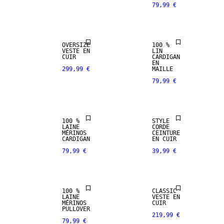
79,99 €
PREMIUM
PREMIUM
SELECTION
SELECTION
OVERSIZE
100 %
VESTE EN
LIN
PREMIUM
CUIR
CUIR
CARDIGAN
SELECTION
VÉRITABLE
EN
299,99 €
MAILLE
79,99 €
100 % LAINE
PREMIUM
MÉRINOS
SELECTION
100 %
STYLE
PREMIUM
CUIR
LAINE
CORDE
SELECTION
VÉRITABLE
MÉRINOS
CEINTURE
CARDIGAN
EN CUIR
79,99 €
39,99 €
100 % LAINE
PREMIUM
MÉRINOS
SELECTION
100 %
CLASSIC
PREMIUM
LAINE
VESTE EN
100 % LIN
SELECTION
MÉRINOS
CUIR
PULLOVER
219,99 €
79,99 €
PREMIUM
100 % LAINE