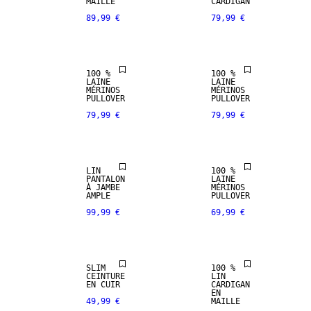
MAILLE
CARDIGAN
89,99 €
79,99 €
100 % LAINE
100 % LAINE
MÉRINOS
MÉRINOS
100 %
100 %
PREMIUM
LAINE
LAINE
100 % LIN
SELECTION
MÉRINOS
MÉRINOS
PULLOVER
PULLOVER
79,99 €
79,99 €
PREMIUM
100 % LAINE
SELECTION
MÉRINOS
LIN
100 %
CUIR
PANTALON
LAINE
VÉRITABLE
100 % LIN
À JAMBE
MÉRINOS
AMPLE
PULLOVER
99,99 €
69,99 €
PREMIUM
PREMIUM
SELECTION
SELECTION
SLIM
100 %
CEINTURE
LIN
CUIR
EN CUIR
CARDIGAN
VÉRITABLE
100 % LIN
EN
49,99 €
MAILLE