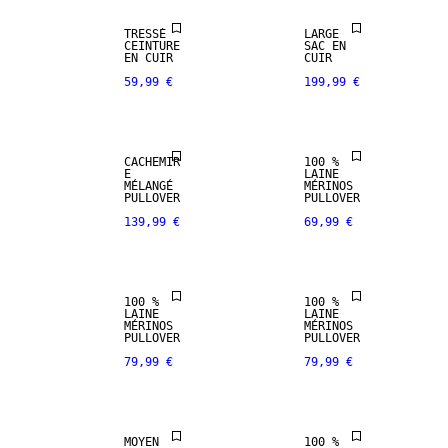
PREMIUM
PREMIUM
TRESSÉ
LARGE
SELECTION
SELECTION
CEINTURE
SAC EN
EN CUIR
CUIR
59,99 €
199,99 €
MÉLANGE DE
100 % LAINE
CACHEMIRE
MÉRINOS
CACHEMIR
100 %
PREMIUM
PREMIUM
E
LAINE
SELECTION
SELECTION
MÉLANGÉ
MÉRINOS
PULLOVER
PULLOVER
139,99 €
69,99 €
100 % LAINE
100 % LAINE
MÉRINOS
MÉRINOS
100 %
100 %
CUIR
PREMIUM
LAINE
LAINE
VÉRITABLE
SELECTION
MÉRINOS
MÉRINOS
PULLOVER
PULLOVER
79,99 €
79,99 €
PREMIUM
100 % LAINE
SELECTION
MÉRINOS
MOYEN
100 %