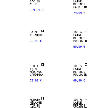
CUIR
PREMIUM
SAC EN
LAINE
VÉRITABLE
SELECTION
CUIR
MÉRINOS
CARDIGAN
159,99 €
79,99 €
PREMIUM
100 % LAINE
SELECTION
MÉRINOS
DAIM
100 %
PREMIUM
PREMIUM
CEINTURE
LAINE
SELECTION
SELECTION
MÉRINOS
39,99 €
PULLOVER
69,99 €
100 % LAINE
100 % LAINE
MÉRINOS
MÉRINOS
100 %
100 %
PREMIUM
PREMIUM
LAINE
LAINE
SELECTION
SELECTION
MÉRINOS
MÉRINOS
CARDIGAN
PULLOVER
79,99 €
69,99 €
MÉLANGE DE
100 % LAINE
MOHAIR
MÉRINOS
MOHAIR
100 %
PREMIUM
PREMIUM
MÉLANGÉ
LAINE
SELECTION
SELECTION
TOP EN
MÉRINOS