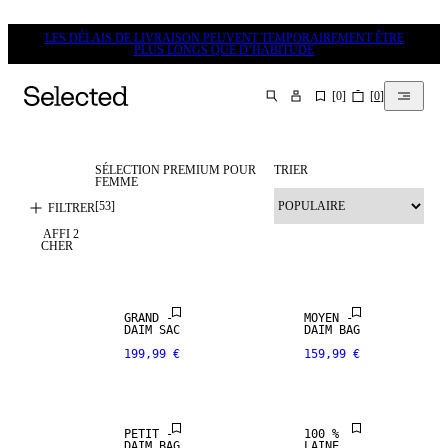
LES DÉLAIS DE LIVRAISON PEUVENT TEMPORAIREMENT ÊTRE
PLUS LONGS QUE D’HABITUDE
[
0
]
[
0
]
CHERCHER
SÉLECTION PREMIUM POUR
TRIER
FEMME
NOUVEAUTÉS
NOUVEAUTÉS
[
53
]
FILTRER
AFFI
2
PREMIUM
PREMIUM
CHER
SELECTION
SELECTION
NOUVEAUTÉS
NOUVEAUTÉS
GRAND -
MOYEN -
DAIM SAC
DAIM BAG
199,99 €
159,99 €
PREMIUM
PREMIUM
SELECTION
SELECTION
PETIT -
100 %
DAIM BAG
LAINE