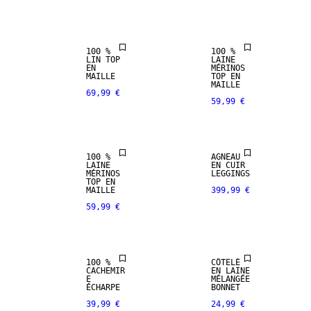
SELECTION
MÉRINOS
100 %
100 %
LIN TOP
LAINE
PREMIUM
CUIR
EN
MÉRINOS
SELECTION
VÉRITABLE
MAILLE
TOP EN
MAILLE
69,99 €
59,99 €
100 % LAINE
PREMIUM
MÉRINOS
SELECTION
100 %
AGNEAU
LAINE
EN CUIR
100%
PREMIUM
MÉRINOS
LEGGINGS
CACHEMIRE
SELECTION
TOP EN
MAILLE
399,99 €
59,99 €
PREMIUM
MÉLANGE DE
SELECTION
MÉRINOS
100 %
CÔTELÉ
CACHEMIR
EN LAINE
E
MÉLANGÉE
ÉCHARPE
BONNET
39,99 €
24,99 €