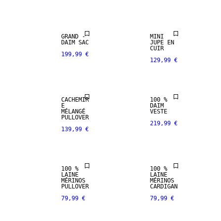
SELECTION
SELECTION
PREMIUM
GRAND -
MINI
SELECTION
NOUVEAUTÉS
DAIM SAC
JUPE EN
CUIR
199,99 €
129,99 €
MÉLANGE DE
CUIR
CACHEMIRE
VÉRITABLE
CACHEMIR
100 %
PREMIUM
PREMIUM
E
DAIM
SELECTION
SELECTION
MÉLANGÉ
VESTE
PULLOVER
219,99 €
139,99 €
100 % LAINE
100 % LAINE
MÉRINOS
MÉRINOS
100 %
100 %
CUIR
LAINE
LAINE
NOUVEAUTÉS
VÉRITABLE
MÉRINOS
MÉRINOS
PULLOVER
CARDIGAN
79,99 €
79,99 €
PREMIUM
PREMIUM
SELECTION
SELECTION