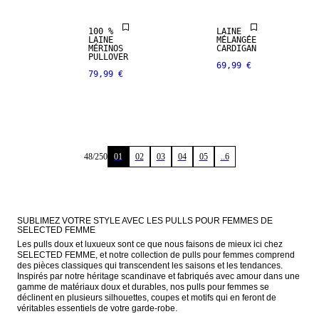
100 %
LAINE
LAINE
MÉLANGÉE
MÉRINOS
CARDIGAN
PULLOVER
69,99 €
79,99 €
48
/
250
01
02
03
04
05
..6
SUBLIMEZ VOTRE STYLE AVEC LES PULLS POUR FEMMES DE 
SELECTED FEMME
Les pulls doux et luxueux sont ce que nous faisons de mieux ici chez 
SELECTED FEMME, et notre collection de pulls pour femmes comprend 
des pièces classiques qui transcendent les saisons et les tendances. 
Inspirés par notre héritage scandinave et fabriqués avec amour dans une 
gamme de matériaux doux et durables, nos pulls pour femmes se 
déclinent en plusieurs silhouettes, coupes et motifs qui en feront de 
véritables essentiels de votre garde-robe.