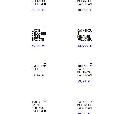
SELECTION
MÉLANGÉE
MÉLANGÉE
PULLOVER
CARDIGAN
99,99 €
109,99 €
MÉLANGE DE
NOUVEAUTÉS
CACHEMIRE
LAINE
CACHEMIR
PREMIUM
MÉLANGÉE
E
SELECTION
GILET
MÉLANGÉ
TRICOTÉ
PULLOVER
59,99 €
139,99 €
100 % LAINE
MÉRINOS
OVERSIZE
100 %
PREMIUM
PULL
LAINE
SELECTION
MÉRINOS
59,99 €
CARDIGAN
79,99 €
100 % LAINE
MÉRINOS
100 %
LAINE
LAINE
MÉLANGÉE
MÉRINOS
CARDIGAN
PULLOVER