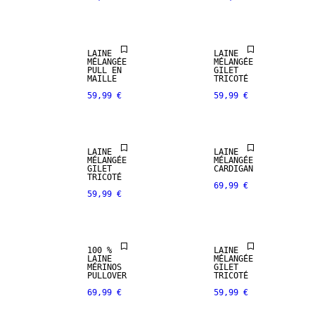
LAINE
LAINE
MÉLANGÉE
MÉLANGÉE
PULL EN
GILET
MAILLE
TRICOTÉ
59,99 €
59,99 €
NOUVEAUTÉS
LAINE
LAINE
PREMIUM
MÉLANGÉE
MÉLANGÉE
SELECTION
GILET
CARDIGAN
TRICOTÉ
69,99 €
59,99 €
100 % LAINE
MÉRINOS
100 %
LAINE
LAINE
MÉLANGÉE
MÉRINOS
GILET
PULLOVER
TRICOTÉ
69,99 €
59,99 €
MÉLANGE DE
LAINE