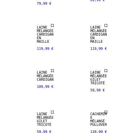
69,99 €
79,99 €
NOUVEAUTÉS
NOUVEAUTÉS
LAINE
LAINE
MÉLANGÉE
MÉLANGÉE
CARDIGAN
CARDIGAN
EN
EN
MAILLE
MAILLE
119,99 €
119,99 €
LAINE
LAINE
PREMIUM
MÉLANGÉE
MÉLANGÉE
SELECTION
CARDIGAN
GILET
TRICOTÉ
109,99 €
59,99 €
MÉLANGE DE
CACHEMIRE
LAINE
CACHEMIR
MÉLANGÉE
E
GILET
MÉLANGÉ
TRICOTÉ
PULLOVER
59,99 €
139,99 €