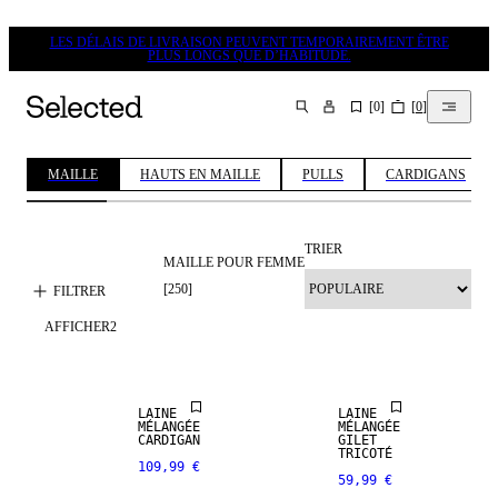
LES DÉLAIS DE LIVRAISON PEUVENT TEMPORAIREMENT ÊTRE
PLUS LONGS QUE D’HABITUDE.
[
0
]
[
0
]
CHERCHER
MAILLE
HAUTS EN MAILLE
PULLS
CARDIGANS
TRIER
MAILLE POUR FEMME
[
250
]
FILTRER
AFFICHER
2
NOUVEAUTÉS
NOUVEAUTÉS
LAINE
LAINE
MÉLANGÉE
MÉLANGÉE
NOUVEAUTÉS
NOUVEAUTÉS
CARDIGAN
GILET
TRICOTÉ
109,99 €
59,99 €
PREMIUM
PREMIUM
SELECTION
SELECTION