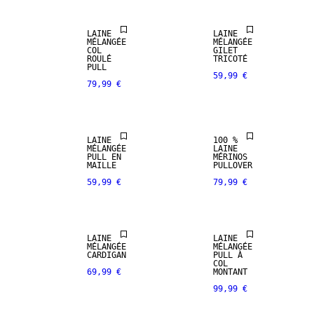
LAINE
LAINE
MÉLANGÉE
MÉLANGÉE
PREMIUM
COL
GILET
SELECTION
ROULÉ
TRICOTÉ
PULL
59,99 €
79,99 €
100 % LAINE
NOUVEAUTÉS
MÉRINOS
LAINE
100 %
MÉLANGÉE
LAINE
PULL EN
MÉRINOS
MAILLE
PULLOVER
59,99 €
79,99 €
LAINE
LAINE
MÉLANGÉE
MÉLANGÉE
PREMIUM
CARDIGAN
PULL À
SELECTION
COL
69,99 €
MONTANT
99,99 €
100 % LAINE
MÉRINOS