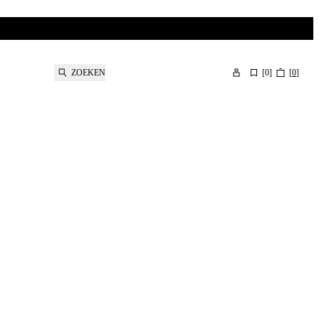
ZOEKEN
[
0
]
[
0
]