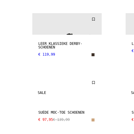
LEER KLASSIEKE DERBY-
L
SCHOENEN
€
€ 119,99
SALE
S
SUÈDE MOC-TOE SCHOENEN
S
€ 97,95
€ 139,99
€