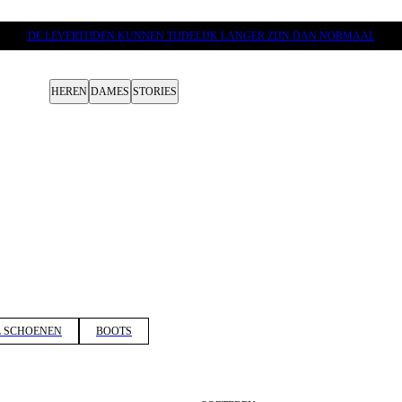
DE LEVERTIJDEN KUNNEN TIJDELIJK LANGER ZIJN DAN NORMAAL
HEREN
DAMES
STORIES
 SCHOENEN
BOOTS