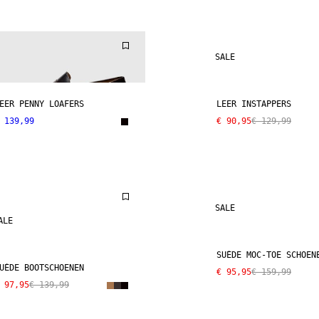
SALE
EER PENNY LOAFERS
LEER INSTAPPERS
 139,99
€ 90,95
€ 129,99
SALE
ALE
SUÈDE MOC-TOE SCHOEN
UÈDE BOOTSCHOENEN
€ 95,95
€ 159,99
 97,95
€ 139,99