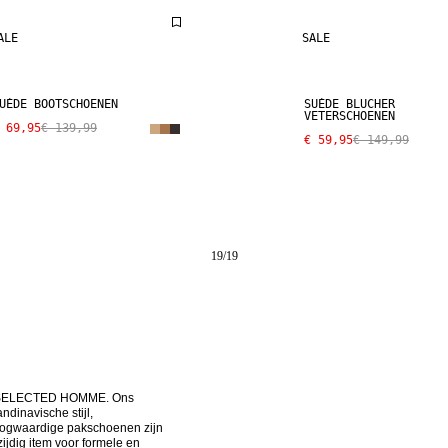
ALE
SALE
UÈDE BOOTSCHOENEN
SUÈDE BLUCHER
VETERSCHOENEN
 69,95
€ 139,99
€ 59,95
€ 149,99
19
/
19
an SELECTED HOMME. Ons 
dinavische stijl, 
ogwaardige pakschoenen zijn 
jdig item voor formele en 