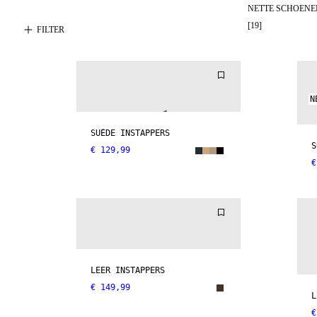
NETTE SCHOENE
[
19
]
FILTER
N
SUÈDE INSTAPPERS
S
€ 129,99
€
LEER INSTAPPERS
€ 149,99
L
€