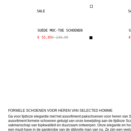
SALE
S
SUÈDE MOC-TOE SCHOENEN
S
€ 55,95
€ 139,99
€
FORMELE SCHOENEN VOOR HEREN VAN SELECTED HOMME
Ga voor tijdloze elegantie met het assortiment pakschoenen voor heren v
assortiment formele schoenen getuigt van onze toewijding aan de tijdloze Scan
vakmanschap van topkwaliteit en duurzaam ontwerpen. Onze elegante en ho
een must-have in de garderobe van de stijlvolle man van nu. Ze zijn een veelzi