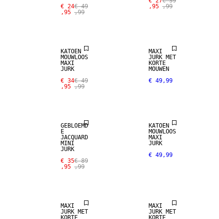
€ 27
€ 39
€ 24
€ 49
,95
,99
,95
,99
SALE
KATOEN
MAXI
MOUWLOOS
JURK MET
MAXI
KORTE
JURK
MOUWEN
€ 34
€ 49
€ 49,99
,95
,99
SALE
GEBLOEMD
KATOEN
E
MOUWLOOS
JACQUARD
MAXI
MINI
JURK
JURK
€ 49,99
€ 35
€ 89
,95
,99
MAXI
MAXI
JURK MET
JURK MET
KORTE
KORTE