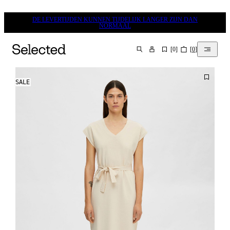
DE LEVERTIJDEN KUNNEN TIJDELIJK LANGER ZIJN DAN
NORMAAL
[
0
]
[
0
]
ZOEKEN
SALE