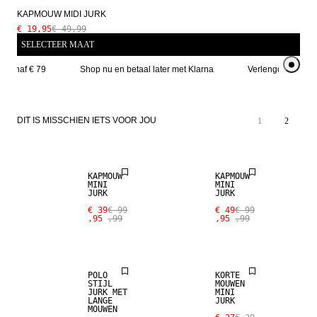
KAPMOUW MIDI JURK
€ 19,95
€ 49,99
SELECTEER MAAT
g vanaf € 79
Shop nu en betaal later met Klarna
Verlengde retourt
DIT IS MISSCHIEN IETS VOOR JOU
1
2
SALE
SALE
KAPMOUW
KAPMOUW
MINI
MINI
JURK
JURK
€ 39
€ 99
€ 49
€ 99
,95
,99
,95
,99
SALE
SALE
POLO
KORTE
STIJL
MOUWEN
JURK MET
MINI
LANGE
JURK
MOUWEN