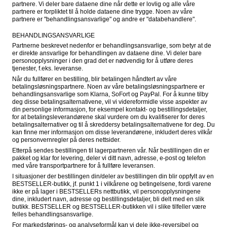
partnere. Vi deler bare dataene dine når dette er lovlig og alle våre 
partnere er forpliktet til å holde dataene dine trygge. Noen av våre 
partnere er "behandlingsansvarlige" og andre er "databehandlere".
BEHANDLINGSANSVARLIGE
Partnerne beskrevet nedenfor er behandlingsansvarlige, som betyr at de 
er direkte ansvarlige for behandlingen av dataene dine. Vi deler bare 
personopplysninger i den grad det er nødvendig for å utføre deres 
tjenester, f.eks. leveranse.
Når du fullfører en bestilling, blir betalingen håndtert av våre 
betalingsløsningspartnere. Noen av våre betalingsløsningspartnere er 
behandlingsansvarlige som Klarna, SoFort og PayPal. For å kunne tilby 
deg disse betalingsalternativene, vil vi videreformidle visse aspekter av 
din personlige informasjon, for eksempel kontakt- og bestillingsdetaljer, 
for at betalingsleverandørene skal vurdere om du kvalifiserer for deres 
betalingsalternativer og til å skreddersy betalingsalternativene for deg. Du 
kan finne mer informasjon om disse leverandørene, inkludert deres vilkår 
og personvernregler på deres nettsider.
Etterpå sendes bestillingen til lagerpartneren vår. Når bestillingen din er 
pakket og klar for levering, deler vi ditt navn, adresse, e-post og telefon 
med våre transportpartnere for å fullføre leveransen.
I situasjoner der bestillingen din/deler av bestillingen din blir oppfylt av en 
BESTSELLER-butikk, jf. punkt 1 i vilkårene og betingelsene, fordi varene 
ikke er på lager i BESTSELLERs nettbutikk, vil personopplysningene 
dine, inkludert navn, adresse og bestillingsdetaljer, bli delt med en slik 
butikk. BESTSELLER og BESTSELLER-butikken vil i slike tilfeller være 
felles behandlingsansvarlige.
For markedsførings- og analyseformål kan vi dele ikke-reversibel og 