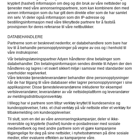
kryptert (hashet) informasjon om deg og din bruk av våre nettsteder og 
tjenester med våre annonseringspartnere, som kan kombinere den med 
annen informasjon som du har gitt dem direkte eller som de har samlet 
inn selv. Vi deler også informasjon som din IP-adresse og 
bestillingsinformasjon med våre tilknyttede partnere for å fastslå 
provisjonen for deres referanse til våre nettbutikker.
DATABEHANDLERE
Partnerne som er beskrevet nedenfor, er databehandlere som bare har 
lov til å behandle personopplysninger på vegne av oss og i henhold til 
våre instruksjoner.
Vår betalingsløsningspartner Adyen håndterer dine betalinger som 
databehandler. Din betalingsinformasjon sendes direkte til Adyen der den 
håndteres og lagres i et svært sikkert miljø i samsvar med standarder som 
overholder regelverket.

Våre tekniske tjenesteleverandører behandler dine personopplysninger 
når de har tilgang til våre databaser eller lagrer personopplysninger i sine 
applikasjoner. Disse tjenesteleverandørene inkluderer for eksempel 
vertsleverandører, leverandører av vår nettsideplattform og leverandører 
av meldingsdistribusjonsverktøy.
I tillegg har vi partnere som tilbyr verktøy knyttet til kundeservice og 
kundeopplevelser, f.eks. et chat-verktøy på vår nettside eller et verktøy for 
tilbakemelding om kundeopplevelser.
Til slutt, som en del av våre annonseringskampanjer, deler vi ikke-
reversible og krypterte (hashet) kunde-e-postadresser med sosiale 
medienettverk og med andre partnere som vil gjøre kampanjene 
tilgjengelige for deg på sine nettsider, i nyhetsstrømmen på dine sosiale 
medier, eller evaluere effekten av kampanjene våre.