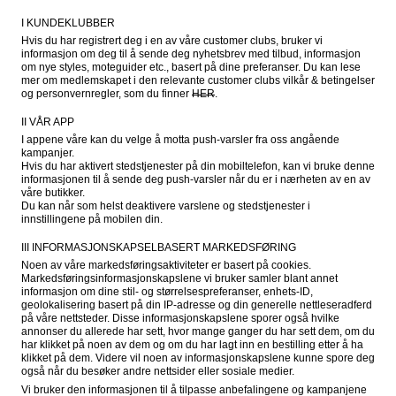
I KUNDEKLUBBER
Hvis du har registrert deg i en av våre customer clubs, bruker vi 
informasjon om deg til å sende deg nyhetsbrev med tilbud, informasjon 
om nye styles, moteguider etc., basert på dine preferanser. Du kan lese 
mer om medlemskapet i den relevante customer clubs vilkår & betingelser 
og personvernregler, som du finner 
HER
.
II VÅR APP
I appene våre kan du velge å motta push-varsler fra oss angående 
kampanjer.

Hvis du har aktivert stedstjenester på din mobiltelefon, kan vi bruke denne 
informasjonen til å sende deg push-varsler når du er i nærheten av en av 
våre butikker.

Du kan når som helst deaktivere varslene og stedstjenester i 
innstillingene på mobilen din.
III INFORMASJONSKAPSELBASERT MARKEDSFØRING
Noen av våre markedsføringsaktiviteter er basert på cookies. 
Markedsføringsinformasjonskapslene vi bruker samler blant annet 
informasjon om dine stil- og størrelsespreferanser, enhets-ID, 
geolokalisering basert på din IP-adresse og din generelle nettleseradferd 
på våre nettsteder. Disse informasjonskapslene sporer også hvilke 
annonser du allerede har sett, hvor mange ganger du har sett dem, om du 
har klikket på noen av dem og om du har lagt inn en bestilling etter å ha 
klikket på dem. Videre vil noen av informasjonskapslene kunne spore deg 
også når du besøker andre nettsider eller sosiale medier.
Vi bruker den informasjonen til å tilpasse anbefalingene og kampanjene 