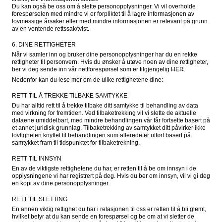
Du kan også be oss om å slette personopplysninger. Vi vil overholde 
forespørselen med mindre vi er forpliktet til å lagre informasjonen av 
lovmessige årsaker eller med mindre informasjonen er relevant på grunn 
av en ventende rettssak/tvist.
6. DINE RETTIGHETER
Når vi samler inn og bruker dine personopplysninger har du en rekke 
rettigheter til personvern. Hvis du ønsker å utøve noen av dine rettigheter, 
ber vi deg sende inn vår nettforespørsel som er tilgjengelig 
HER
.
Nedenfor kan du lese mer om de ulike rettighetene dine:
RETT TIL Å TREKKE TILBAKE SAMTYKKE
Du har alltid rett til å trekke tilbake ditt samtykke til behandling av data 
med virkning for fremtiden. Ved tilbaketrekking vil vi slette de aktuelle 
dataene umiddelbart, med mindre behandlingen vår får fortsette basert på 
et annet juridisk grunnlag. Tilbaketrekking av samtykket ditt påvirker ikke 
lovligheten knyttet til behandlingen som allerede er utført basert på 
samtykket fram til tidspunktet for tilbaketrekning.
RETT TIL INNSYN
En av de viktigste rettighetene du har, er retten til å be om innsyn i de 
opplysningene vi har registrert på deg. Hvis du ber om innsyn, vil vi gi deg 
en kopi av dine personopplysninger.
RETT TIL SLETTING
En annen viktig rettighet du har i relasjonen til oss er retten til å bli glemt, 
hvilket betyr at du kan sende en forespørsel og be om at vi sletter de 