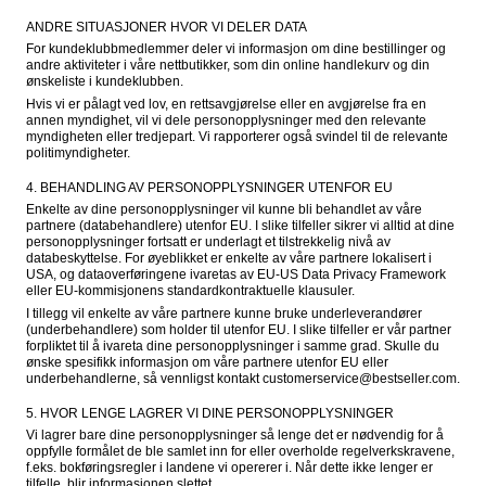
ANDRE SITUASJONER HVOR VI DELER DATA
For kundeklubbmedlemmer deler vi informasjon om dine bestillinger og 
andre aktiviteter i våre nettbutikker, som din online handlekurv og din 
ønskeliste i kundeklubben.
Hvis vi er pålagt ved lov, en rettsavgjørelse eller en avgjørelse fra en 
annen myndighet, vil vi dele personopplysninger med den relevante 
myndigheten eller tredjepart. Vi rapporterer også svindel til de relevante 
politimyndigheter.
4. BEHANDLING AV PERSONOPPLYSNINGER UTENFOR EU
Enkelte av dine personopplysninger vil kunne bli behandlet av våre 
partnere (databehandlere) utenfor EU. I slike tilfeller sikrer vi alltid at dine 
personopplysninger fortsatt er underlagt et tilstrekkelig nivå av 
databeskyttelse. For øyeblikket er enkelte av våre partnere lokalisert i 
USA, og dataoverføringene ivaretas av EU-US Data Privacy Framework 
eller EU-kommisjonens standardkontraktuelle klausuler.
I tillegg vil enkelte av våre partnere kunne bruke underleverandører 
(underbehandlere) som holder til utenfor EU. I slike tilfeller er vår partner 
forpliktet til å ivareta dine personopplysninger i samme grad. Skulle du 
ønske spesifikk informasjon om våre partnere utenfor EU eller 
underbehandlerne, så vennligst kontakt customerservice@bestseller.com.
5. HVOR LENGE LAGRER VI DINE PERSONOPPLYSNINGER
Vi lagrer bare dine personopplysninger så lenge det er nødvendig for å 
oppfylle formålet de ble samlet inn for eller overholde regelverkskravene, 
f.eks. bokføringsregler i landene vi opererer i. Når dette ikke lenger er 
tilfelle, blir informasjonen slettet.
