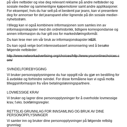
på våre nettsider og vise deg relevant reklame på andre nettsteder og 
sosiale medier og sammenligne kjøpemotorer samt andre applikasjoner. 
For eksempel, hvis du har sett på et bestemt par jeans, kan vi presentere 
deg for annonser for det jeansparet eller lignende på din sosiale medier-
nyhetsstrøm.
I tillegg kan vi også kombinere informasjonen som samles inn av 
informasjonskapsler med din ordrehistorikk, tidligere korrespondanse og 
annen informasjon du har gitt oss for markedsføringsformål.
Du kan lese mer om vår bruk av informasjonskapsler 
HER
.
Du kan også velge bort interessebasert annonsering ved å besøke 
følgende nettsteder:
http://www.networkadvertising.org/choices/
http://www.youronlinechoices.c
om/
SVINDELFOREBYGGING
Vi bruker personopplysningene du har oppgitt når du gjør en bestilling for 
å avdekke og forhindre svindel. For disse formålene kan vi også motta 
tilleggsinformasjon fra våre betalingsløsningspartnere.
LOVMESSIGE KRAV
Vi bruker og lagrer dine personopplysninger for å overholde lovmessige 
krav, f.eks. bokføringsregler.
RETTSLIG GRUNNLAG FOR INNSAMLING OG BRUK AV DINE 
PERSONOPPLYSNINGER
Vi samler inn og bruker dine personopplysninger på følgende rettslig 
grunnlag:
