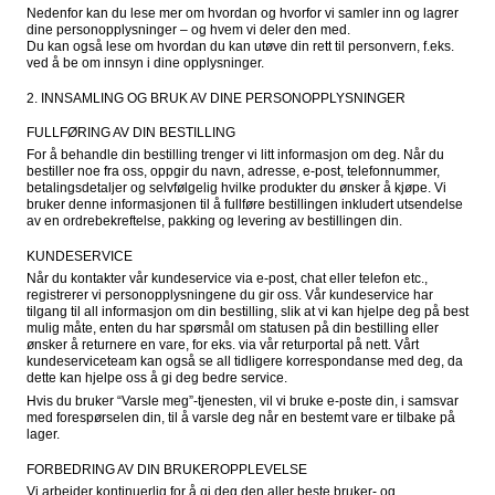
Nedenfor kan du lese mer om hvordan og hvorfor vi samler inn og lagrer 
dine personopplysninger – og hvem vi deler den med.

Du kan også lese om hvordan du kan utøve din rett til personvern, f.eks. 
ved å be om innsyn i dine opplysninger.
2. INNSAMLING OG BRUK AV DINE PERSONOPPLYSNINGER
FULLFØRING AV DIN BESTILLING
For å behandle din bestilling trenger vi litt informasjon om deg. Når du 
bestiller noe fra oss, oppgir du navn, adresse, e-post, telefonnummer, 
betalingsdetaljer og selvfølgelig hvilke produkter du ønsker å kjøpe. Vi 
bruker denne informasjonen til å fullføre bestillingen inkludert utsendelse 
av en ordrebekreftelse, pakking og levering av bestillingen din.
KUNDESERVICE
Når du kontakter vår kundeservice via e-post, chat eller telefon etc., 
registrerer vi personopplysningene du gir oss. Vår kundeservice har 
tilgang til all informasjon om din bestilling, slik at vi kan hjelpe deg på best 
mulig måte, enten du har spørsmål om statusen på din bestilling eller 
ønsker å returnere en vare, for eks. via vår returportal på nett. Vårt 
kundeserviceteam kan også se all tidligere korrespondanse med deg, da 
dette kan hjelpe oss å gi deg bedre service.
Hvis du bruker “Varsle meg”-tjenesten, vil vi bruke e-poste din, i samsvar 
med forespørselen din, til å varsle deg når en bestemt vare er tilbake på 
lager.
FORBEDRING AV DIN BRUKEROPPLEVELSE
Vi arbeider kontinuerlig for å gi deg den aller beste bruker- og 