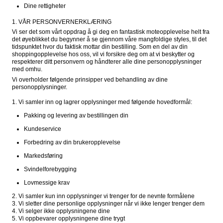
Dine rettigheter
1. VÅR PERSONVERNERKLÆRING
Vi ser det som vårt oppdrag å gi deg en fantastisk moteopplevelse helt fra 
det øyeblikket du begynner å se gjennom våre mangfoldige styles, til det 
tidspunktet hvor du faktisk mottar din bestilling. Som en del av din 
shoppingopplevelse hos oss, vil vi forsikre deg om at vi beskytter og 
respekterer ditt personvern og håndterer alle dine personopplysninger 
med omhu.
Vi overholder følgende prinsipper ved behandling av dine 
personopplysninger.

1. Vi samler inn og lagrer opplysninger med følgende hovedformål:
Pakking og levering av bestillingen din
Kundeservice
Forbedring av din brukeropplevelse
Markedsføring
Svindelforebygging
Lovmessige krav
2. Vi samler kun inn opplysninger vi trenger for de nevnte formålene

3. Vi sletter dine personlige opplysninger når vi ikke lenger trenger dem

4. Vi selger ikke opplysningene dine

5. Vi oppbevarer opplysningene dine trygt