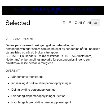
LEVERINGSTIDENE KAN MIDLERTIDIG VÆRE LENGRE ENN
VANLIG
[
0
]
[
0
]
SØK
PERSONVERNREGLER
Denne personvernerklæringen gjelder behandling av 
personopplysninger som vi samler inn eller du sender inn når du besøker 
vårt nettsted og når du bruker våre apper.

BESTSELLER Handels B.V. (Koivistokade 1c, 1013 AC Amsterdam, 
Nederland) er behandlingsansvarlig for personopplysningene som 
omfattes av disse personvernreglene.
OVERSIKT
Vår personvernerklæring
Innsamling & bruk av dine personopplysninger
Deling av dine personopplysninger
Overføring av personopplysninger utenfor EU
Hvor lenge lagrer vi dine personopplysninger?