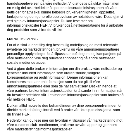
handelsopplevelsen på våre nettsider. Vi gjør dette på ulike måter, men 
en viktig del av arbeidet er å spore nettleseradministrasjonen på våre 
nettsider for at vi skal kunne forbedre brukervennligheten, oppsettet, 
funksjoner og den generelle opplevelsen av nettsidene våre. Dette gjør vi 
ved hjelp av informasjonskapsler. Du kan lese mer om 
informasjonskapsler 
HER
. Vi bruker også nettleserdataene for å anbefale 
deg produkter som vi tror du vil like.
MARKEDSFØRING
For at vi skal kunne tilby deg best mulig motetips og de mest relevante 
nyhetene og markedsføringen, bruker vi og våre annonseringspartnere 
personlige opplysninger for å tilpasse anbefalingene og kampanjene på 
våre nettsider og vise deg relevant annonsering på andre nettsteder, 
sosiale medier og apper.
Ved å gjøre dette bruker vi informasjon om din bruk av våre nettsteder og 
tjenester, inkludert informasjon som ordrehistorikk, tidligere 
korrespondanse og profilinformasjon. Denne informasjonen kan 
kombineres med annen informasjon som du har gitt til våre 
annonseringspartnere eller som de har samlet selv. Det kan hende at 
våre partnere bruker informasjonskapsler for å samle inn informasjon når 
du besøker nettsiden vår. Les mer om informasjonskapsler som brukes på 
vår nettside 
HER
.
Du kan alltid motsette deg behandlingen av dine personopplysninger for 
direkte markedsføringsformål ved å bruke vårt forespørselsskjema, som 
du finner 
HER
.
Nedenfor kan du lese mer om hvordan vi tilpasser vår markedsføring mot 
våre customer club- medlemmer, brukerne av våre apper og gjennom 
våre markedsføringsinformasjonskapsler.