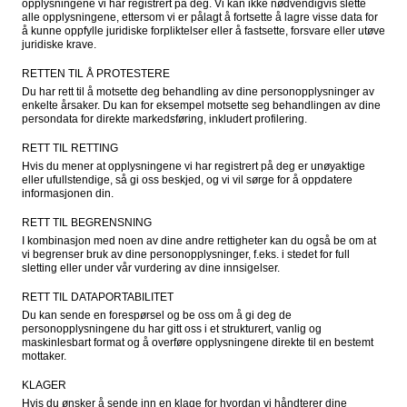
opplysningene vi har registrert på deg. Vi kan ikke nødvendigvis slette 
alle opplysningene, ettersom vi er pålagt å fortsette å lagre visse data for 
å kunne oppfylle juridiske forpliktelser eller å fastsette, forsvare eller utøve 
juridiske krave.
RETTEN TIL Å PROTESTERE
Du har rett til å motsette deg behandling av dine personopplysninger av 
enkelte årsaker. Du kan for eksempel motsette seg behandlingen av dine 
persondata for direkte markedsføring, inkludert profilering.
RETT TIL RETTING
Hvis du mener at opplysningene vi har registrert på deg er unøyaktige 
eller ufullstendige, så gi oss beskjed, og vi vil sørge for å oppdatere 
informasjonen din.
RETT TIL BEGRENSNING
I kombinasjon med noen av dine andre rettigheter kan du også be om at 
vi begrenser bruk av dine personopplysninger, f.eks. i stedet for full 
sletting eller under vår vurdering av dine innsigelser.
RETT TIL DATAPORTABILITET
Du kan sende en forespørsel og be oss om å gi deg de 
personopplysningene du har gitt oss i et strukturert, vanlig og 
maskinlesbart format og å overføre opplysningene direkte til en bestemt 
mottaker.
KLAGER
Hvis du ønsker å sende inn en klage for hvordan vi håndterer dine 