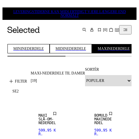
LEVERINGSTIDERNE KAN MIDLERTIDIGT VÆRE LÆNGERE END
NORMALT
[
0
]
[
0
]
SØG
MININEDERDELE
MIDINEDERDELE
MAXINEDERDELE
SORTÉR
MAXI-NEDERDELE TIL DAMER
[
19
]
FILTER
SE
2
MAXI
BOMULD
SLÅ-OM-
MAXINEDE
NEDERDEL
RDEL
599,95 K
599,95 K
R.
R.