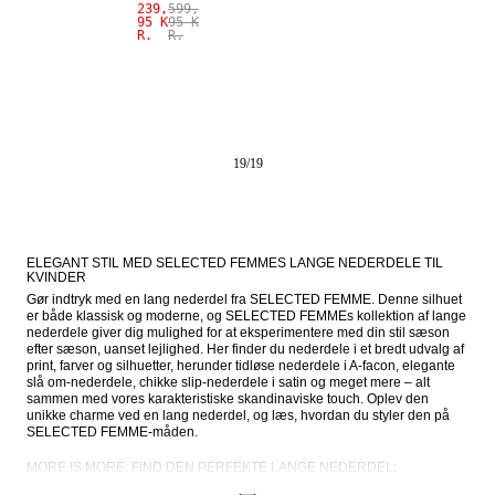
239,
599,
95 K
95 K
R.
R.
19
/
19
ELEGANT STIL MED SELECTED FEMMES LANGE NEDERDELE TIL 
KVINDER
Gør indtryk med en lang nederdel fra SELECTED FEMME. Denne silhuet 
er både klassisk og moderne, og SELECTED FEMMEs kollektion af lange 
nederdele giver dig mulighed for at eksperimentere med din stil sæson 
efter sæson, uanset lejlighed. Her finder du nederdele i et bredt udvalg af 
print, farver og silhuetter, herunder tidløse nederdele i A-facon, elegante 
slå om-nederdele, chikke slip-nederdele i satin og meget mere – alt 
sammen med vores karakteristiske skandinaviske touch. Oplev den 
unikke charme ved en lang nederdel, og læs, hvordan du styler den på 
SELECTED FEMME-måden.
MORE IS MORE: FIND DEN PERFEKTE LANGE NEDERDEL:
Lange nederdele giver dit look et strejf af elegance. Der er utallige måder 