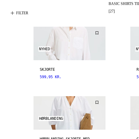
BASIC SHIRTS T
[
27
]
FILTER
NYHED
N
SKJORTE
R
599,95 KR.
5
HØRBLANDING