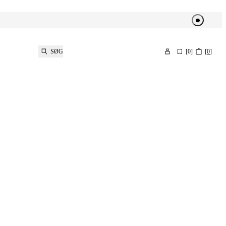
SØG
[
0
]
[
0
]