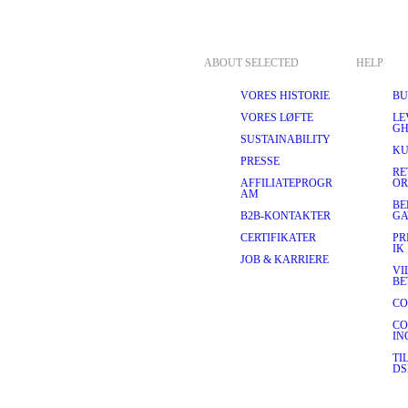
ABOUT SELECTED
HELP
VORES HISTORIE
BU
VORES LØFTE
LE
GH
SUSTAINABILITY
KU
PRESSE
RE
AFFILIATEPROGR
OR
AM
BE
B2B-KONTAKTER
GA
CERTIFIKATER
PR
IK
JOB & KARRIERE
VI
BE
CO
CO
IN
TI
DS