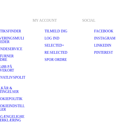
MY ACCOUNT
SOCIAL
TIKSFINDER
TILMELD DIG
FACEBOOK
VERINGSMULI
LOG IND
INSTAGRAM
EDER
SELECTED+
LINKEDIN
NDESERVICE
RE:SELECTED
PINTEREST
TURNER
DRE
SPOR ORDRE
LØB PÅ
VEKORT
IVATLIVSPOLIT
LKÅR &
TINGELSER
OKIEPOLITIK
OKIEINDSTILL
GER
LGÆNGELIGHE
ERKLÆRING