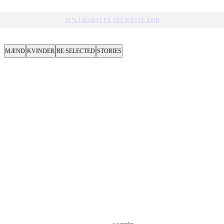
10 % I RABAT PÅ DIT NÆSTE KØB​
MÆND
KVINDER
RE:SELECTED
STORIES