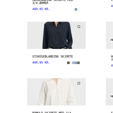
HØRBLANDING SKJORTE MED
C
3/4-ÆRMER
4
499,95 KR.
H
VISKOSEBLANDING SKJORTE
H
3
499,95 KR.
4
H