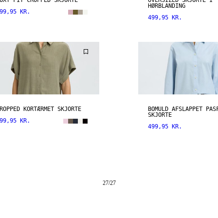
OXY FIT CROPPED SKJORTE
OVERSIZED SKJORTE I
HØRBLANDING
99,95 KR.
499,95 KR.
ROPPED KORTÆRMET SKJORTE
BOMULD AFSLAPPET PAS
SKJORTE
99,95 KR.
499,95 KR.
27
/
27