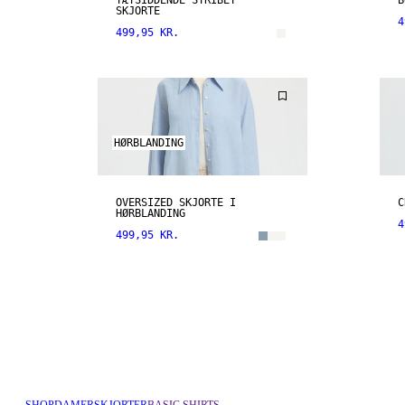
TÆTSIDDENDE STRIBET
B
SKJORTE
4
499,95 KR.
HØRBLANDING
OVERSIZED SKJORTE I
C
HØRBLANDING
4
499,95 KR.