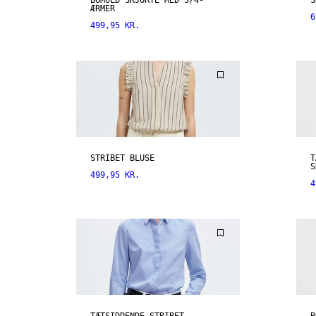
BOMULD SKJORTE MED 3/4-
S
ÆRMER
6
499,95 KR.
STRIBET BLUSE
T
S
499,95 KR.
4