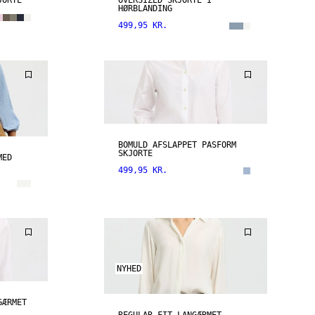
JORTE
OVERSIZED SKJORTE I
HØRBLANDING
499,95 KR.
BOMULD AFSLAPPET PASFORM
SKJORTE
MED
499,95 KR.
NYHED
GÆRMET