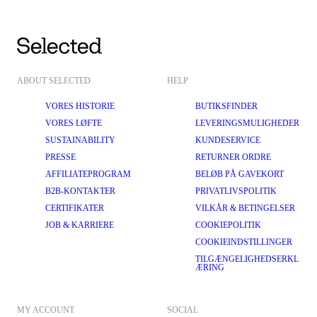
ABOUT SELECTED
HELP
VORES HISTORIE
BUTIKSFINDER
VORES LØFTE
LEVERINGSMULIGHEDER
SUSTAINABILITY
KUNDESERVICE
PRESSE
RETURNER ORDRE
AFFILIATEPROGRAM
BELØB PÅ GAVEKORT
B2B-KONTAKTER
PRIVATLIVSPOLITIK
CERTIFIKATER
VILKÅR & BETINGELSER
JOB & KARRIERE
COOKIEPOLITIK
COOKIEINDSTILLINGER
TILGÆNGELIGHEDSERKL
ÆRING
MY ACCOUNT
SOCIAL