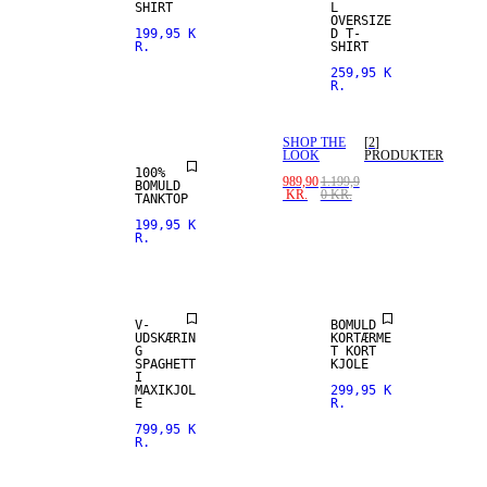
SHIRT
L
OVERSIZE
199,95 K
D T-
R.
SHIRT
259,95 K
R.
SHOP THE
[
2
]
LOOK
PRODUKTER
100%
989,90
1.199,9
BOMULD
KR.
0 KR.
TANKTOP
199,95 K
R.
V-
BOMULD
UDSKÆRIN
KORTÆRME
G
T KORT
SPAGHETT
KJOLE
I
MAXIKJOL
299,95 K
E
R.
799,95 K
R.
NYHED