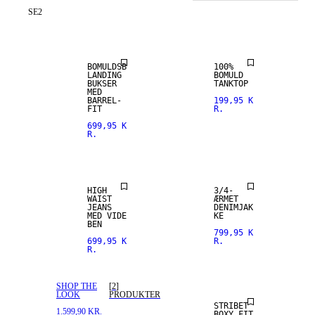
SE
2
NYHED
NYHED
BOMULDSB
100%
LANDING
BOMULD
BUKSER
TANKTOP
MED
BARREL-
199,95 K
FIT
R.
699,95 K
R.
NYHED
NYHED
HIGH
3/4-
WAIST
ÆRMET
JEANS
DENIMJAK
MED VIDE
KE
BEN
799,95 K
699,95 K
R.
R.
NYHED
SHOP THE
[
2
]
LOOK
PRODUKTER
STRIBET
1.599,90 KR.
BOXY FIT