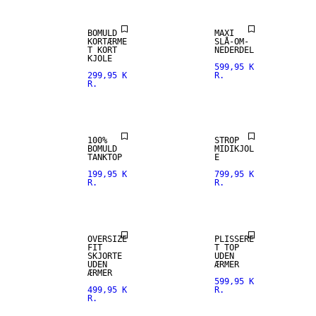
BOMULD
MAXI
KORTÆRME
SLÅ-OM-
T KORT
NEDERDEL
KJOLE
599,95 K
299,95 K
R.
R.
100%
STROP
BOMULD
MIDIKJOL
TANKTOP
E
199,95 K
799,95 K
R.
R.
NYHED
OVERSIZE
PLISSERE
FIT
T TOP
SKJORTE
UDEN
UDEN
ÆRMER
ÆRMER
599,95 K
499,95 K
R.
R.