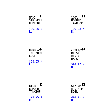
MAXI
100%
STRIKKET
BOMULD
NEDERDEL
TANKTOP
499,95 K
199,95 K
R.
R.
HØRBLANDING
HØRBLAND
ÆRMELØS
ING KORT
BLUSE
KJOLE
MED V-
HALS
899,95 K
R.
399,95 K
R.
RIBBET
SLÅ-OM
BOMULD
MININEDE
TANKTOP
RDEL
199,95 K
499,95 K
R.
R.
NYHED