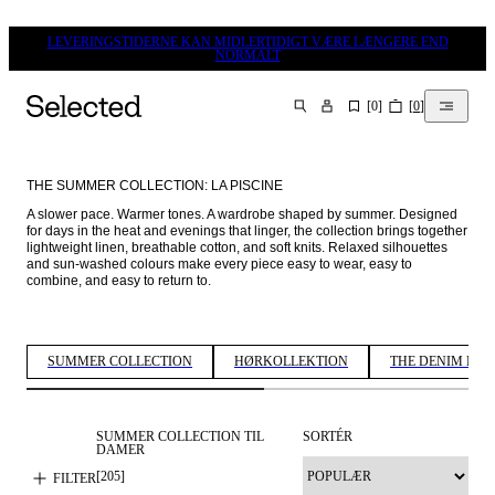
LEVERINGSTIDERNE KAN MIDLERTIDIGT VÆRE LÆNGERE END
NORMALT
[
0
]
[
0
]
SØG
THE SUMMER COLLECTION: LA PISCINE
A slower pace. Warmer tones. A wardrobe shaped by summer. Designed 
for days in the heat and evenings that linger, the collection brings together 
lightweight linen, breathable cotton, and soft knits. Relaxed silhouettes 
and sun-washed colours make every piece easy to wear, easy to 
combine, and easy to return to. 
SUMMER COLLECTION
HØRKOLLEKTION
THE DENIM EDI
SUMMER COLLECTION TIL
SORTÉR
DAMER
[
205
]
FILTER