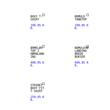
BOXY T-
BOMULD
SHIRT
TANKTOP
199,95 K
199,95 K
R.
R.
HØRBLANDING
ÆRMELØS
BOMULDSB
TOP I
LANDING
HØRBLAND
BREDE
ING
BUKSER
499,95 K
699,95 K
R.
R.
NYHED
STRIBET
BOXY FIT
T-SHIRT
259,95 K
R.