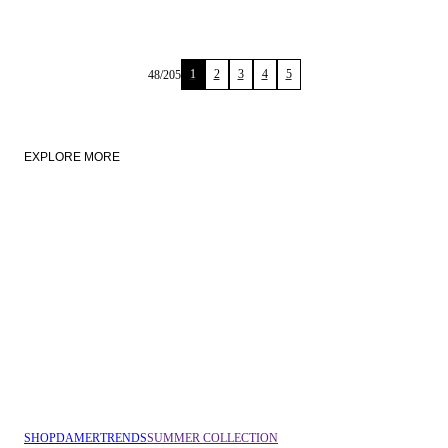
1
2
3
4
5
48
/
205
EXPLORE MORE
NYHEDER (1)
LINEN
SHOP
DAMER
TRENDS
SUMMER COLLECTION