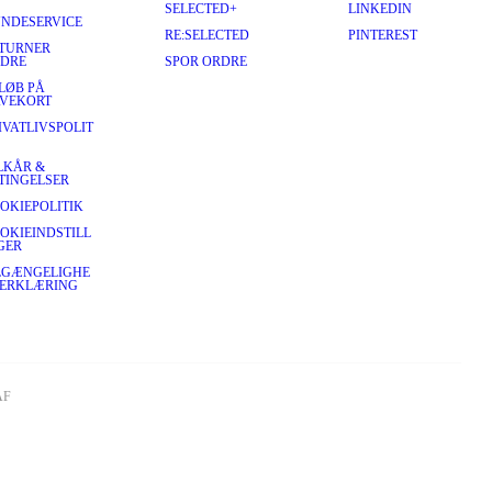
SELECTED+
LINKEDIN
NDESERVICE
RE:SELECTED
PINTEREST
TURNER
DRE
SPOR ORDRE
LØB PÅ
VEKORT
IVATLIVSPOLIT
LKÅR &
TINGELSER
OKIEPOLITIK
OKIEINDSTILL
GER
LGÆNGELIGHE
ERKLÆRING
F 