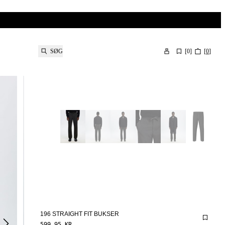
SØG
[
0
]
[
0
]
196 STRAIGHT FIT BUKSER
599,95 KR.