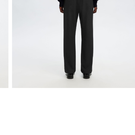
Udvidet returneringsperiode på 100 dage