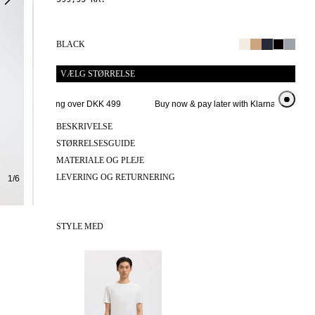
BLACK
VÆLG STØRRELSE
Gratis levering over DKK 499
Buy now & pay later with Klarna
Udv
BESKRIVELSE
STØRRELSESGUIDE
MATERIALE OG PLEJE
LEVERING OG RETURNERING
1
/
6
STYLE MED