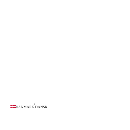
/
DANMARK
DANSK