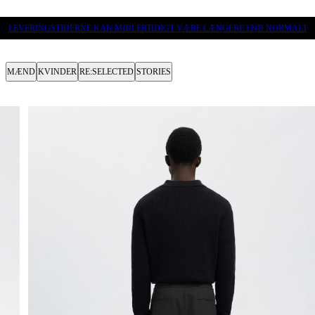
LEVERINGSTIDERNE KAN MIDLERTIDIGT VÆRE LÆNGERE END NORMALT
MÆND
KVINDER
RE:SELECTED
STORIES