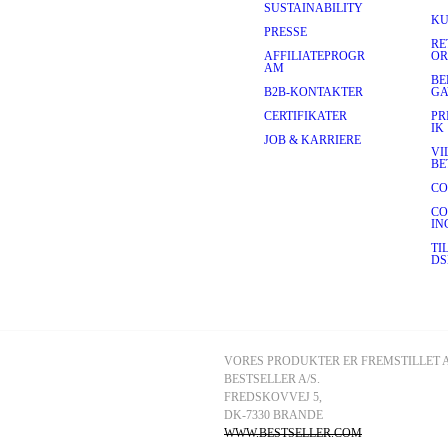
SUSTAINABILITY
KU
PRESSE
RE
AFFILIATEPROGR
OR
AM
BE
B2B-KONTAKTER
GA
CERTIFIKATER
PR
IK
JOB & KARRIERE
VI
BE
CO
CO
IN
TI
DS
VORES PRODUKTER ER FREMSTILLET A
BESTSELLER A/S.
FREDSKOVVEJ 5, 
DK-7330 BRANDE
WWW.BESTSELLER.COM