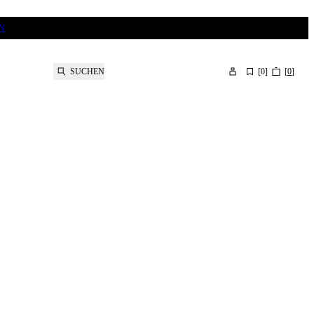
N
SUCHEN
[
0
]
[
0
]