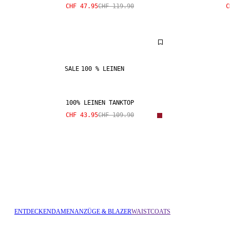
CHF 47.95
CHF 119.90
C
SALE
100 % LEINEN
100% LEINEN TANKTOP
CHF 43.95
CHF 109.90
ENTDECKEN
DAMEN
ANZÜGE & BLAZER
WAISTCOATS