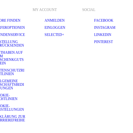
MY ACCOUNT
SOCIAL
ORE FINDEN
ANMELDEN
FACEBOOK
EFEROPTIONEN
EINLOGGEN
INSTAGRAM
NDENSERVICE
SELECTED+
LINKEDIN
STELLUNG
PINTEREST
RÜCKSENDEN
THABEN AUF
EM
SCHENKGUTS
EIN
TENSCHUTZRI
TLINIEN
LGEMEINE
SCHÄFTSBEDI
GUNGEN
OKIE-
CHTLINIEN
OKIE-
NSTELLUNGEN
KLÄRUNG ZUR
RRIEREFREIHE