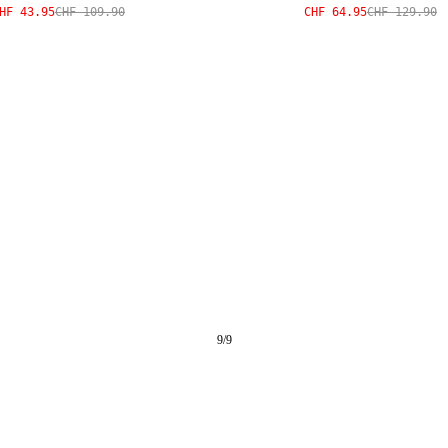
HF 43.95
CHF 109.90
CHF 64.95
CHF 129.90
9
/
9