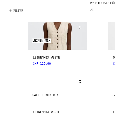
WAISTCOATS F
[
9
]
FILTER
LEINEN-MIX
LEINENMIX WESTE
O
CHF 129.90
C
SALE
LEINEN-MIX
S
LEINENMIX WESTE
E