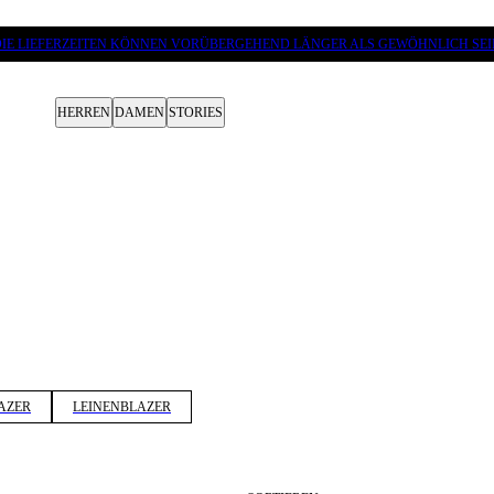
DIE LIEFERZEITEN KÖNNEN VORÜBERGEHEND LÄNGER ALS GEWÖHNLICH SEI
HERREN
DAMEN
STORIES
LAZER
LEINENBLAZER