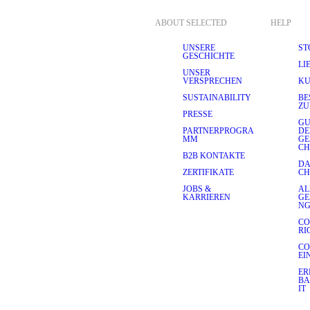
ABOUT SELECTED
HELP
UNSERE
ST
GESCHICHTE
LI
UNSER
VERSPRECHEN
KU
SUSTAINABILITY
BE
ZU
PRESSE
GU
PARTNERPROGRA
D
MM
GE
CH
B2B KONTAKTE
DA
ZERTIFIKATE
CH
JOBS &
AL
KARRIEREN
GE
N
CO
RI
CO
EI
ER
BA
IT