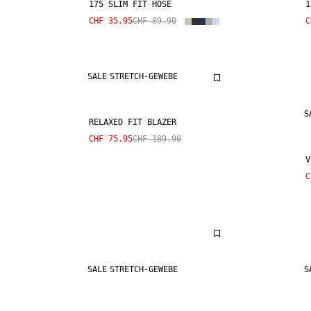
175 SLIM FIT HOSE
1
CHF 35.95
CHF 89.90
C
SALE
STRETCH-GEWEBE
S
RELAXED FIT BLAZER
CHF 75.95
CHF 189.90
V
C
SALE
STRETCH-GEWEBE
S