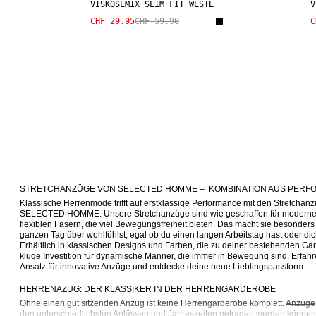
VISKOSEMIX SLIM FIT WESTE
V
CHF 29.95
CHF 59.90
C
STRETCHANZÜGE VON SELECTED HOMME –  KOMBINATION AUS PERF
Klassische Herrenmode trifft auf erstklassige Performance mit den Stretchanz
SELECTED HOMME. Unsere Stretchanzüge sind wie geschaffen für moderne
flexiblen Fasern, die viel Bewegungsfreiheit bieten. Das macht sie besonder
ganzen Tag über wohlfühlst, egal ob du einen langen Arbeitstag hast oder dich f
Erhältlich in klassischen Designs und Farben, die zu deiner bestehenden Gar
kluge Investition für dynamische Männer, die immer in Bewegung sind. Erfahre
Ansatz für innovative Anzüge und entdecke deine neue Lieblingspassform.
HERRENAZUG: DER KLASSIKER IN DER HERRENGARDEROBE
Ohne einen gut sitzenden Anzug ist keine Herrengarderobe komplett. 
Anzüge
den unterschiedlichsten Anlässen und Jahreszeiten getragen werden können. 