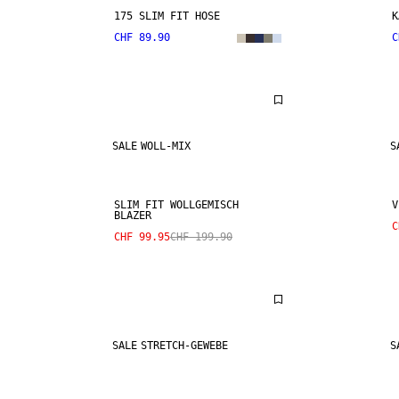
175 SLIM FIT HOSE
K
CHF 89.90
C
SALE
WOLL-MIX
S
SLIM FIT WOLLGEMISCH
V
BLAZER
C
CHF 99.95
CHF 199.90
SALE
STRETCH-GEWEBE
S