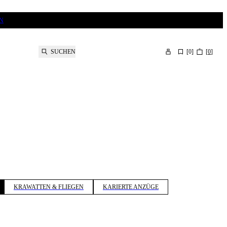
N
SUCHEN
[
0
]
[
0
]
KRAWATTEN & FLIEGEN
KARIERTE ANZÜGE