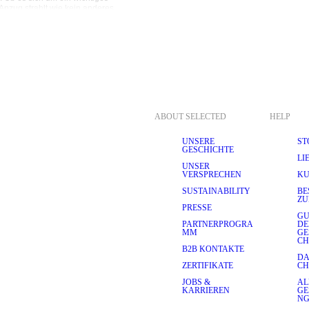
Anzug strahlt wie kein anderes 
 von SELECTED HOMME bieten 
t die Erwartungen des 
hetischen Fasern wie 
egungsfreiheit, das weit über 
ind außerdem 
zu konzentrieren und musst 
fort und Leistung macht 
nd Tragekomfort legen.
ABOUT SELECTED
HELP
robe zu geben, hat viele 
UNSERE
ST
GESCHICHTE
nders bequem ist. 
LI
tsreisen und alle 
UNSER
d zu wahren, ohne sich 
VERSPRECHEN
KU
und Strapazierfähigkeit 
SUSTAINABILITY
BE
nd unseres Engagements für 
ZU
n Technologie siehst du in 
PRESSE
 deine Garderobe.
GU
PARTNERPROGRA
D
MM
GE
ICHEN ANZUGDESIGNS
CH
B2B KONTAKTE
ere Kollektion umfasst 
DA
hl von Farben, von 
ZERTIFIKATE
CH
delsteintönen. In unserer 
er 
karierte Anzüge
 und 
JOBS &
AL
KARRIEREN
GE
N
s Detail entworfen. Unser 