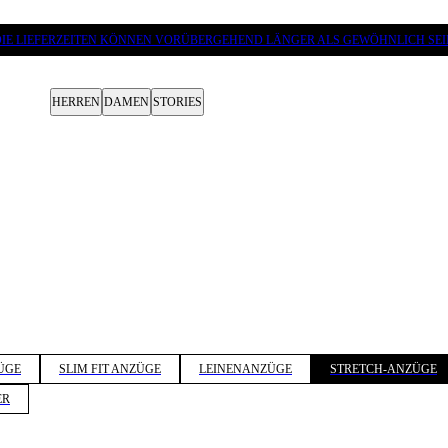
DIE LIEFERZEITEN KÖNNEN VORÜBERGEHEND LÄNGER ALS GEWÖHNLICH SEI
HERREN
DAMEN
STORIES
ÜGE
SLIM FIT ANZÜGE
LEINENANZÜGE
STRETCH-ANZÜGE
ER