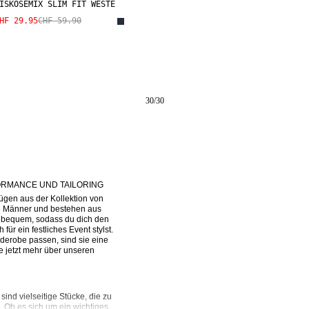
ISKOSEMIX SLIM FIT WESTE
HF 29.95
CHF 59.90
30
/
30
ORMANCE UND TAILORING
ügen aus der Kollektion von 
 Männer und bestehen aus 
s bequem, sodass du dich den 
ür ein festliches Event stylst. 
derobe passen, sind sie eine 
 jetzt mehr über unseren 
 sind vielseitige Stücke, die zu 
Ob es sich um ein wichtiges 