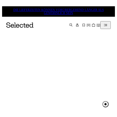
DIE LIEFERZEITEN KÖNNEN VORÜBERGEHEND LÄNGER ALS
GEWÖHNLICH SEIN
[
0
]
[
0
]
SUCHEN