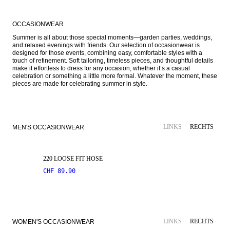
OCCASIONWEAR
Summer is all about those special moments—garden parties, weddings, 
and relaxed evenings with friends. Our selection of occasionwear is 
designed for those events, combining easy, comfortable styles with a 
touch of refinement. Soft tailoring, timeless pieces, and thoughtful details 
make it effortless to dress for any occasion, whether it’s a casual 
celebration or something a little more formal. Whatever the moment, these 
pieces are made for celebrating summer in style. 
STRETCH-GEWEBE
LINKS
RECHTS
MEN'S OCCASIONWEAR
220 LOOSE FIT HOSE
CHF 89.90
SALE
LINKS
RECHTS
WOMEN'S OCCASIONWEAR