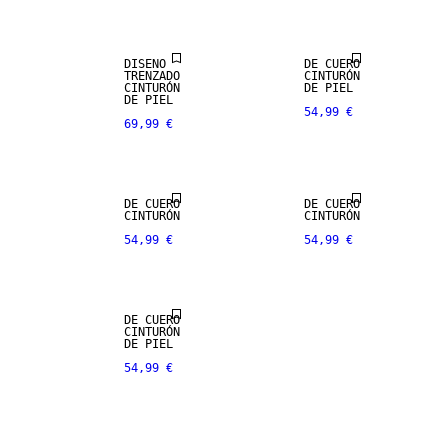
DISEÑO
DE CUERO
CUERO
CUERO
TRENZADO
CINTURÓN
AUTÉNTICO
AUTÉNTICO
CINTURÓN
DE PIEL
DE PIEL
54,99 €
69,99 €
PREMIUM
PREMIUM
SELECTION
SELECTION
CUERO
AUTÉNTICO
DE CUERO
DE CUERO
CINTURÓN
CINTURÓN
54,99 €
54,99 €
PREMIUM
SELECTION
DE CUERO
CINTURÓN
DE PIEL
54,99 €