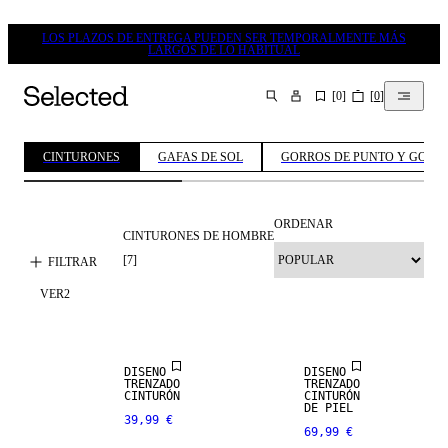
LOS PLAZOS DE ENTREGA PUEDEN SER TEMPORALMENTE MÁS
LARGOS DE LO HABITUAL
[
0
]
[
0
]
BUSCAR
CINTURONES
GAFAS DE SOL
GORROS DE PUNTO Y GORR
ORDENAR
CINTURONES DE HOMBRE
NEW
ARRIVALS
[
7
]
FILTRAR
VER
2
NEW
PREMIUM
ARRIVALS
SELECTION
DISEÑO
DISEÑO
NEW
CUERO
TRENZADO
TRENZADO
ARRIVALS
AUTÉNTICO
CINTURÓN
CINTURÓN
DE PIEL
39,99 €
69,99 €
PREMIUM
PREMIUM
SELECTION
SELECTION