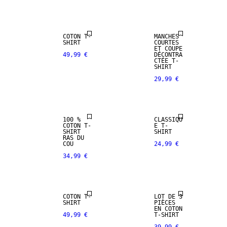
ARRIVALS
COTON T-
MANCHES
SHIRT
COURTES
ET COUPE
49,99 €
DÉCONTRA
CTÉE T-
SHIRT
29,99 €
100 %
CLASSIQU
COTON T-
E T-
SHIRT
SHIRT
RAS DU
COU
24,99 €
34,99 €
NEW
ARRIVALS
COTON T-
LOT DE 3
SHIRT
PIÈCES
EN COTON
49,99 €
T-SHIRT