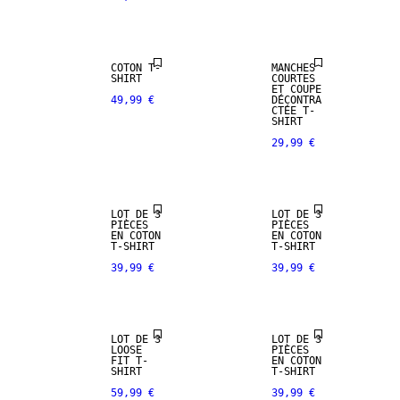
ARRIVALS
COTON T-
MANCHES
SHIRT
COURTES
ET COUPE
49,99 €
DÉCONTRA
CTÉE T-
SHIRT
29,99 €
LOT DE 3
LOT DE 3
PIÈCES
PIÈCES
EN COTON
EN COTON
T-SHIRT
T-SHIRT
39,99 €
39,99 €
LOT DE 3
LOT DE 3
LOOSE
PIÈCES
FIT T-
EN COTON
SHIRT
T-SHIRT
59,99 €
39,99 €
NEW