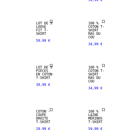
39,99 €
LOT DE 3
100 %
LOOSE
COTON T-
FIT T-
SHIRT
SHIRT
RAS DU
COU
59,99 €
34,99 €
LOT DE 3
100 %
PIÈCES
COTON T-
PREMIUM
EN COTON
SHIRT
SELECTION
T-SHIRT
RAS DU
COU
39,99 €
34,99 €
NEW
100 % LAINE
ARRIVALS
MÉRINOS
COTON -
100 %
COUPE
LAINE
DROITE
MÉRINOS
T-SHIRT
T-SHIRT
29,99 €
59,99 €