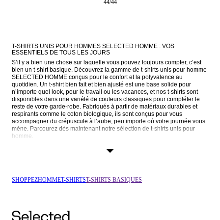
44
/
44
T-SHIRTS UNIS POUR HOMMES SELECTED HOMME : VOS 
ESSENTIELS DE TOUS LES JOURS
S’il y a bien une chose sur laquelle vous pouvez toujours compter, c’est 
bien un t-shirt basique. Découvrez la gamme de t-shirts unis pour homme 
SELECTED HOMME conçus pour le confort et la polyvalence au 
quotidien. Un t-shirt bien fait et bien ajusté est une base solide pour 
n’importe quel look, pour le travail ou les vacances, et nos t-shirts sont 
disponibles dans une variété de couleurs classiques pour compléter le 
reste de votre garde-robe. Fabriqués à partir de matériaux durables et 
respirants comme le coton biologique, ils sont conçus pour vous 
accompagner du crépuscule à l’aube, peu importe où votre journée vous 
mène. Parcourez dès maintenant notre sélection de t-shirts unis pour 
homme.
T-SHIRTS BASIQUES : UN MUST-HAVE DANS LA GARDE-ROBE DE 
TOUT HOMME MODERNE
Les 
t-shirts
 sont la pierre angulaire de votre tenue de tous les jours. Les t-
shirts unis pour hommes de SELECTED HOMME se déclinent dans une 
SHOPPEZ
HOMME
T-SHIRTS
T-SHIRTS BASIQUES
large gamme de couleurs conçues pour s’intégrer parfaitement à votre 
garde-robe existante. Du blanc et du noir classiques aux nuances 
uniques comme le jaune doux et le vert sauge, notre palette reflète la 
simplicité scandinave et la sophistication masculine. Nous proposons 
également des 
packs de t-shirts
 dans des tons singuliers ou multicolores.