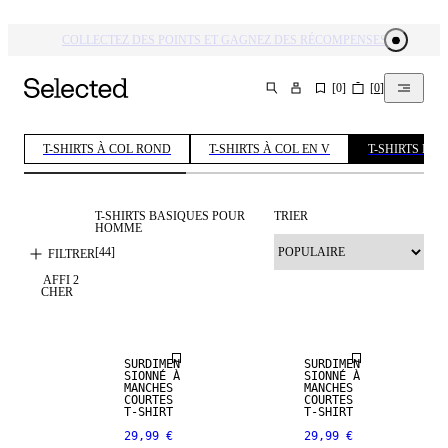
COLLECTEZ DES POINTS ET GAGNEZ DES RÉCOMPENSES
[
0
]
[
0
]
CHERCHER
T-SHIRTS À COL ROND
T-SHIRTS À COL EN V
T-SHIRTS BA
T-SHIRTS BASIQUES POUR
TRIER
HOMME
[
44
]
FILTRER
AFFI
2
CHER
SURDIMEN
SURDIMEN
SIONNÉ À
SIONNÉ À
MANCHES
MANCHES
COURTES
COURTES
T-SHIRT
T-SHIRT
29,99 €
29,99 €