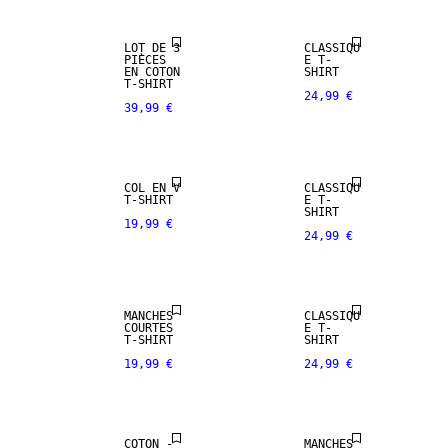
LOT DE 3
CLASSIQU
PIÈCES
E T-
EN COTON
SHIRT
T-SHIRT
24,99 €
39,99 €
COL EN V
CLASSIQU
T-SHIRT
E T-
SHIRT
19,99 €
24,99 €
MANCHES
CLASSIQU
COURTES
E T-
T-SHIRT
SHIRT
19,99 €
24,99 €
NEW
ARRIVALS
COTON -
MANCHES