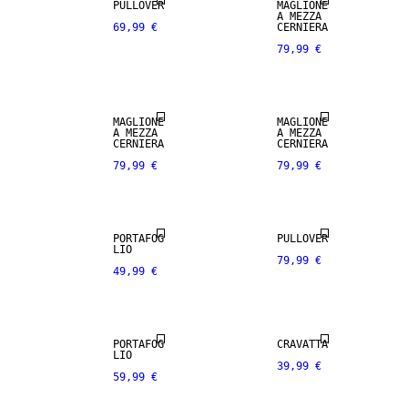
100% LANA
100% LANA
PULLOVER
MAGLIONE
MERINO
MERINO
A MEZZA
69,99 €
CERNIERA
79,99 €
PREMIUM
PREMIUM
SELECTION
SELECTION
100% LANA
MAGLIONE
MAGLIONE
VERA PELLE
MERINO
A MEZZA
A MEZZA
CERNIERA
CERNIERA
79,99 €
79,99 €
PREMIUM
PREMIUM
SELECTION
SELECTION
VERA PELLE
100% SETA
PORTAFOG
PULLOVER
LIO
79,99 €
49,99 €
PREMIUM
PREMIUM
SELECTION
SELECTION
100% LANA
100% LANA
MERINO
MERINO
PORTAFOG
CRAVATTA
LIO
39,99 €
59,99 €
PREMIUM
PREMIUM
SELECTION
SELECTION