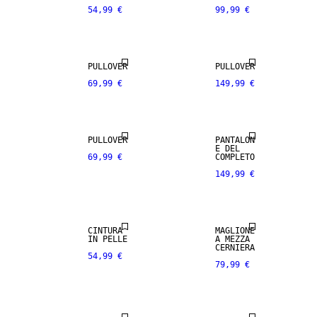
54,99 €
99,99 €
PREMIUM
MISCELA DI
SELECTION
CASHMERE
100% LANA
MERINO
100% LANA
PULLOVER
PULLOVER
69,99 €
149,99 €
PREMIUM
PREMIUM
SELECTION
SELECTION
100% LANA
PULLOVER
PANTALON
VERA PELLE
MERINO
E DEL
69,99 €
COMPLETO
149,99 €
PREMIUM
PREMIUM
SELECTION
SELECTION
100% LANA
100% LANA
CINTURA
MAGLIONE
MERINO
MERINO
IN PELLE
A MEZZA
CERNIERA
54,99 €
79,99 €
PREMIUM
PREMIUM
SELECTION
SELECTION