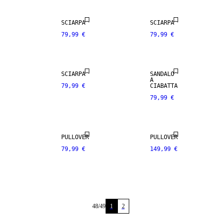
100% LANA
MERINO
VERA PELLE
SCIARPA
SCIARPA
79,99 €
79,99 €
PREMIUM
PREMIUM
SELECTION
SELECTION
100% LANA
PREMIUM
SCIARPA
SANDALO
MERINO
SELECTION
A
79,99 €
CIABATTA
79,99 €
PREMIUM
MISCELA DI
SELECTION
CASHMERE
PULLOVER
PULLOVER
79,99 €
149,99 €
48
/
49
1
2