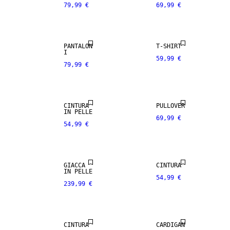
79,99 €
69,99 €
PREMIUM
PREMIUM
SELECTION
SELECTION
100% LANA
VERA PELLE
MERINO
PANTALON
T-SHIRT
I
59,99 €
79,99 €
PREMIUM
PREMIUM
SELECTION
SELECTION
VERA PELLE
VERA PELLE
CINTURA
PULLOVER
IN PELLE
69,99 €
54,99 €
PREMIUM
PREMIUM
SELECTION
SELECTION
VERA PELLE
100% LANA
GIACCA
CINTURA
IN PELLE
54,99 €
239,99 €
PREMIUM
PREMIUM
SELECTION
SELECTION
100% LANA
PREMIUM
MERINO
SELECTION
CINTURA
CARDIGAN