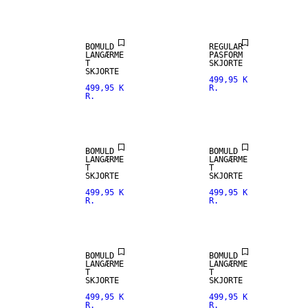
ARRIVALS
ARRIVALS
BOMULD
REGULAR
LANGÆRME
PASFORM
T
SKJORTE
SKJORTE
499,95 K
499,95 K
R.
R.
NEW
NEW
ARRIVALS
ARRIVALS
BOMULD
BOMULD
LANGÆRME
LANGÆRME
T
T
SKJORTE
SKJORTE
499,95 K
499,95 K
R.
R.
NEW
NEW
ARRIVALS
ARRIVALS
BOMULD
BOMULD
LANGÆRME
LANGÆRME
T
T
100% HØR
SKJORTE
SKJORTE
499,95 K
499,95 K
R.
R.
PREMIUM