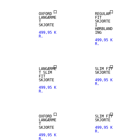
OXFORD
REGULAR
LANGÆRME
FIT
T
SKJORTE
SKJORTE
I
HØRBLAND
499,95 K
ING
R.
499,95 K
R.
NEW
ARRIVALS
LANGÆRME
SLIM FIT
T SLIM
SKJORTE
FIT
SKJORTE
499,95 K
R.
499,95 K
R.
NEW
ARRIVALS
OXFORD
SLIM FIT
LANGÆRME
SKJORTE
T
SKJORTE
499,95 K
R.
499,95 K
R.