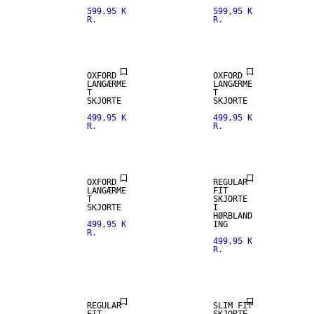
599,95 K
599,95 K
R.
R.
NEW
ARRIVALS
OXFORD
OXFORD
LANGÆRME
LANGÆRME
T
T
SKJORTE
SKJORTE
499,95 K
499,95 K
R.
R.
HØRBLANDING
OXFORD
REGULAR
LANGÆRME
FIT
T
SKJORTE
SKJORTE
I
HØRBLAND
499,95 K
ING
R.
499,95 K
R.
HØRBLANDING
REGULAR
SLIM FIT