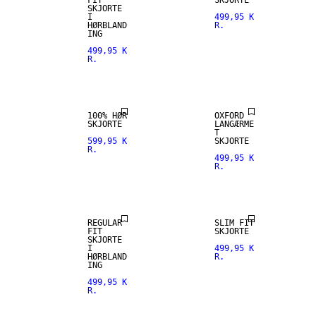
FIT
SKJORTE
SKJORTE
I
499,95 K
HØRBLAND
R.
100% HØR
ING
499,95 K
R.
PREMIUM
SELECTION
100% HØR
OXFORD
SKJORTE
LANGÆRME
T
599,95 K
SKJORTE
R.
499,95 K
R.
HØRBLANDING
REGULAR
SLIM FIT
FIT
SKJORTE
SKJORTE
I
499,95 K
HØRBLAND
R.
ING
499,95 K
R.
HØRBLANDING