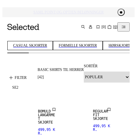
SAML POINT OG OPTJEN BELØNNINGER
[
0
]
[
0
]
SØG
CASUAL SKJORTER
FORMELLE SKJORTER
HØRSKJORTER
SORTÉR
BASIC SHIRTS TIL HERRER
[
42
]
FILTER
SE
2
NEW
NEW
ARRIVALS
ARRIVALS
BOMULD
REGULAR
LANGÆRME
FIT
T
SKJORTE
SKJORTE
499,95 K
499,95 K
R.
R.
NEW
NEW