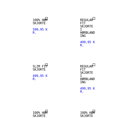
SELECTION
HØRBLANDING
100% HØR
REGULAR
SKJORTE
FIT
SKJORTE
599,95 K
I
R.
HØRBLAND
ING
499,95 K
R.
HØRBLANDING
SLIM FIT
REGULAR
SKJORTE
FIT
SKJORTE
499,95 K
I
R.
HØRBLAND
100% HØR
100% HØR
ING
499,95 K
R.
PREMIUM
PREMIUM
SELECTION
SELECTION
100% HØR
100% HØR
SKJORTE
SKJORTE