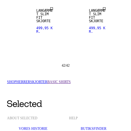
LANGÆRME
LANGÆRME
T SLIM
T SLIM
FIT
FIT
SKJORTE
SKJORTE
499,95 K
499,95 K
R.
R.
42
/
42
SHOP
HERRER
SKJORTER
BASIC SHIRTS
ABOUT SELECTED
HELP
VORES HISTORIE
BUTIKSFINDER