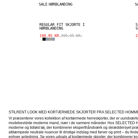
SALE
HØRBLANDING
S
REGULAR FIT SKJORTE I
S
HØRBLANDING
S
199,95 KR.
399,95 KR.
2
STILRENT LOOK MED KORTÆRMEDE SKJORTER FRA SELECTED HOMM
Vi præsenterer vores kollektion af kortærmede herreskjorter, der er uundværli
modebevidste moderne mand, især i de varmere måneder. Hos SELECTED HOMM
moderne og tidløst tøj, der kombinerer eksperthåndværk og skræddersyet præci
afdæmpede neutrale nuancer til dristige indslag med farver og print – du finder 
enhver anledning. Se vores udvalg af kortærmede skjorter, der kombinerer kom