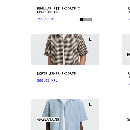
REGULAR FIT SKJORTE I
R
HØRBLANDING
H
399,95 KR.
3
H
KORTE ÆRMER SKJORTE
R
H
599,95 KR.
3
HØRBLANDING
S