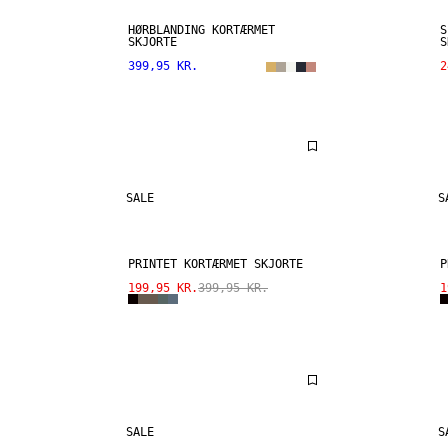
HØRBLANDING KORTÆRMET
S
SKJORTE
S
399,95 KR.
2
SALE
S
PRINTET KORTÆRMET SKJORTE
P
199,95 KR.
399,95 KR.
1
SALE
S