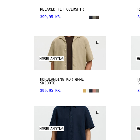
RELAXED FIT OVERSHIRT
R
399,95 KR.
3
HØRBLANDING
H
HØRBLANDING KORTÆRMET
H
SKJORTE
S
399,95 KR.
3
HØRBLANDING
H