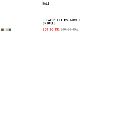
SALE
T
RELAXED FIT KORTÆRMET
SKJORTE
359,95 KR.
599,95 KR.