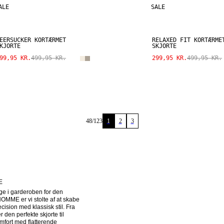
ALE
SALE
EERSUCKER KORTÆRMET
RELAXED FIT KORTÆRME
KJORTE
SKJORTE
99,95 KR.
499,95 KR.
299,95 KR.
499,95 KR.
48
/
123
1
2
3
E
ge i garderoben for den 
E er vi stolte af at skabe 
sion med klassisk stil. Fra 
den perfekte skjorte til 
fort med flatterende 