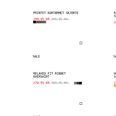
PRINTET KORTÆRMET SKJORTE
R
S
199,95 KR.
399,95 KR.
2
SALE
S
RELAXED FIT RIBBET
H
OVERSHIRT
S
279,95 KR.
399,95 KR.
2