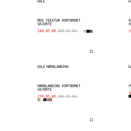
SALE
S
MED TEKSTUR KORTÆRMET
R
SKJORTE
O
249,95 KR.
499,95 KR.
2
SALE
HØRBLANDING
S
HØRBLANDING KORTÆRMET
P
SKJORTE
3
279,95 KR.
399,95 KR.