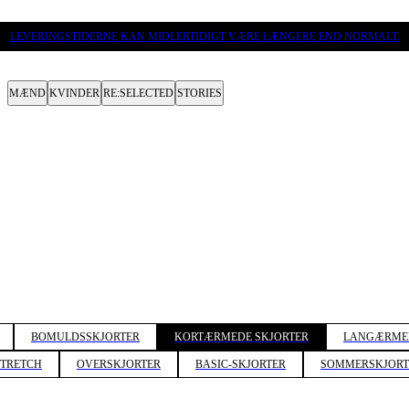
LEVERINGSTIDERNE KAN MIDLERTIDIGT VÆRE LÆNGERE END NORMALT.
MÆND
KVINDER
RE:SELECTED
STORIES
BOMULDSSKJORTER
KORTÆRMEDE SKJORTER
LANGÆRMED
STRETCH
OVERSKJORTER
BASIC-SKJORTER
SOMMERSKJORT