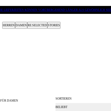
IE LIEFERZEITEN KÖNNEN VORÜBERGEHEND LÄNGER ALS GEWÖHNLICH SEI
HERREN
DAMEN
RE:SELECTED
STORIES
SORTIEREN
 FÜR DAMEN
BELIEBT