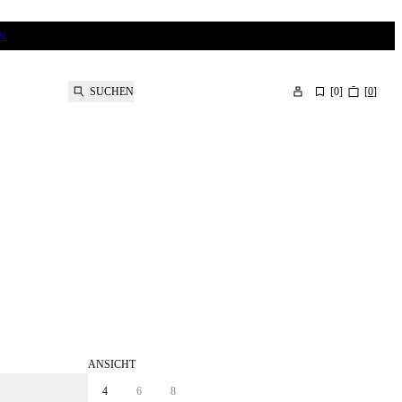
N.
SUCHEN
[
0
]
[
0
]
ANSICHT
4
6
8