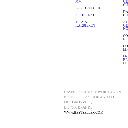
ge Entscheidung, aber wie 
MM
GE
CH
aar Tipps, die dir helfen 
B2B KONTAKTE
DA
ZERTIFIKATE
CH
JOBS &
AL
tehen dir strenge oder milde 
KARRIEREN
GE
N
hle einen Mantel mit 
es Wetter gerüstet bist. Wenn 
CO
du den Lagenlook liebst, stelle sicher, dass du eine Nummer größer auswählst, um deinen liebsten 
RI
 Passform zu finden.
CO
EI
ER
m Pendeln zur Arbeit bis hin 
BA
lte sich nahtlos in deine 
IT
en. Ein strukturierter 
e lieben, da er mit allem 
nn du Denim liebst, kann ein 
schlanker Puffermantel deine entspannte Herangehensweise an Mode ergänzen, besonders wenn er mit 
UNSERE PRODUKTE WERDEN VON 
BESTSELLER A/S HERGESTELLT.
usgelegt sind. Damit dein 
 stets die Pflegehinweise auf 
FREDSKOVVEJ 5, 
 wie du deinen Mantel je nach 
DK-7330 BRANDE
WWW.BESTSELLER.COM
mpfehlen dennoch, deine 
der Luft zu trocknen.