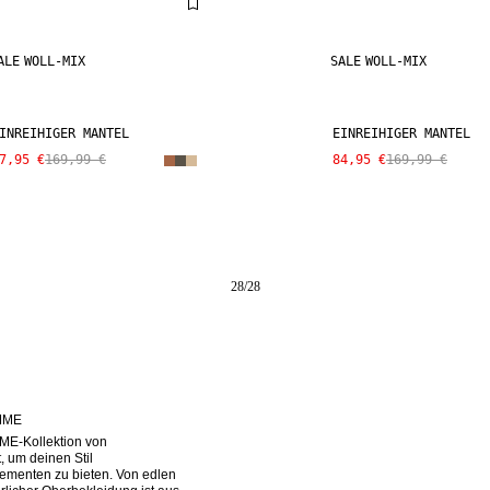
ALE
WOLL-MIX
SALE
WOLL-MIX
INREIHIGER MANTEL
EINREIHIGER MANTEL
7,95 €
169,99 €
84,95 €
169,99 €
28
/
28
MME
E-Kollektion von 
um deinen Stil 
ementen zu bieten. Von edlen 