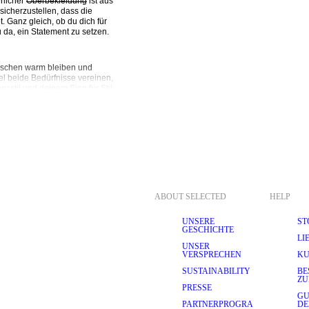
licher 
Oberbekleidung
 ist aus 
sicherzustellen, dass die 
 Ganz gleich, ob du dich für 
u da, ein Statement zu setzen.
wischen warm bleiben und 
l beide Bedürfnisse vereinen, 
stil und deinem Sinn für Stil 
lleicht einen zweireihigen 
 hat einen sportlich 
lieben sind, hier sind einige 
ungsstück für diejenigen, die 
uss für einen eleganten 
nsere Parkas verfügen meist 
ABOUT SELECTED
HELP
chtigen Dinge.
h oberste Priorität hat. 
UNSERE
ST
t zu unseren 
langärmeligen 
GESCHICHTE
LI
UNSER
VERSPRECHEN
KU
 für Jahr in Mode bleibt. Ihre 
s mit 
Jeans
, 
Röcken
 oder 
SUSTAINABILITY
BE
ZU
PRESSE
GU
PARTNERPROGRA
D