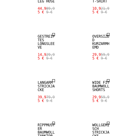
LEG HOSE
T-SHIRT
44,9
89,9
10,9
21,9
5 €
9 €
5 €
9 €
SALE
SALE
GESTREIF
OVERSIZE
TES
D
LONGSLEE
KURZARMH
VE
EMD
14,9
29,9
29,9
59,9
5 €
9 €
5 €
9 €
SALE
SALE
LANGARM
WIDE FIT
STRICKJA
BAUMWOLL
CKE
SHORTS
39,9
79,9
29,9
59,9
5 €
9 €
5 €
9 €
SALE
SALE
RIPPMUST
WOLLGEMI
ER
SCH
BAUMWOLL
STRICKJA
TANKTOP
CKE