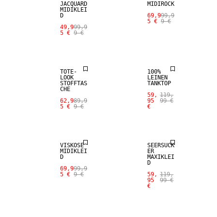
JACQUARD
MIDIROCK
MIDIKLEI
SALE
D
69,9
99,9
5 €
9 €
49,9
99,9
5 €
9 €
100 %
SALE
LEINEN
TOTE-
100%
LOOK
LEINEN
STOFFTAS
TANKTOP
CHE
59,
119,
62,9
89,9
95
99 €
5 €
9 €
€
SALE
SALE
VISKOSE
SEERSUCK
MIDIKLEI
ER
D
MAXIKLEI
D
69,9
99,9
5 €
9 €
59,
119,
95
99 €
€
SALE
SALE