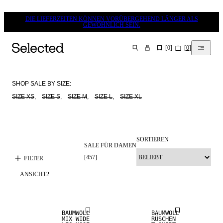
DIE LIEFERZEITEN KÖNNEN VORÜBERGEHEND LÄNGER ALS
GEWÖHNLICH SEIN.
[
0
]
[
0
]
SUCHEN
SHOP SALE BY SIZE:
SIZE XS
,    
SIZE S
,    
SIZE M
,    
SIZE L
,    
SIZE XL
SORTIEREN
SALE FÜR DAMEN
[
457
]
FILTER
ANSICHT
2
SALE
SALE
BAUMWOLL
BAUMWOLL
MIX WIDE
RÜSCHEN