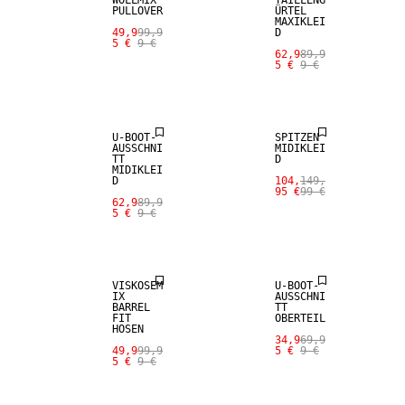
PULLOVER
ÜRTEL
MAXIKLEI
49,9
99,9
D
5 €
9 €
62,9
89,9
5 €
9 €
SALE
SALE
U-BOOT-
SPITZEN
AUSSCHNI
MIDIKLEI
TT
D
MIDIKLEI
D
104,
149,
95 €
99 €
62,9
89,9
5 €
9 €
SALE
SALE
VISKOSEM
U-BOOT-
IX
AUSSCHNI
BARREL
TT
FIT
OBERTEIL
HOSEN
34,9
69,9
49,9
99,9
5 €
9 €
5 €
9 €
SALE
SALE