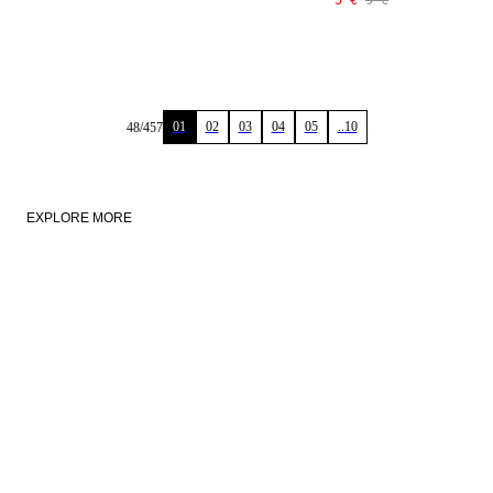
01
02
03
04
05
..10
48
/
457
EXPLORE MORE
NEU
LINEN