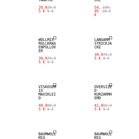
20,9
29,9
54,
109,
5 €
9 €
95
99 €
€
SALE
SALE
WOLLMIX
LANGARM
ROLLKRAG
STRICKJA
ENPULLOV
CKE
ER
39,9
79,9
39,9
79,9
5 €
9 €
5 €
9 €
SALE
SALE
VISKOSEM
OVERSIZE
IX
D
MAXIKLEI
KURZARMH
D
EMD
49,9
99,9
41,9
59,9
5 €
9 €
5 €
9 €
SALE
SALE
BAUMWOLL
BAUMWOLL
MIX
MIX