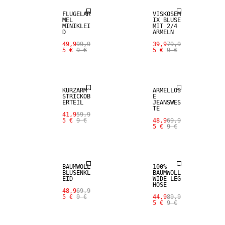
FLÜGELÄR
VISKOSEM
MEL
IX BLUSE
MINIKLEI
MIT 2/4
D
ÄRMELN
49,9
99,9
39,9
79,9
5 €
9 €
5 €
9 €
SALE
SALE
KURZARM
ÄRMELLOS
STRICKOB
E
ERTEIL
JEANSWES
TE
41,9
59,9
5 €
9 €
48,9
69,9
5 €
9 €
SALE
SALE
BAUMWOLL
100%
BLUSENKL
BAUMWOLL
EID
WIDE LEG
HOSE
48,9
69,9
5 €
9 €
44,9
89,9
5 €
9 €
SALE
SALE