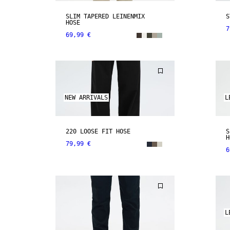
SLIM TAPERED LEINENMIX
S
HOSE
7
69,99 €
NEW ARRIVALS
L
220 LOOSE FIT HOSE
S
H
79,99 €
6
L