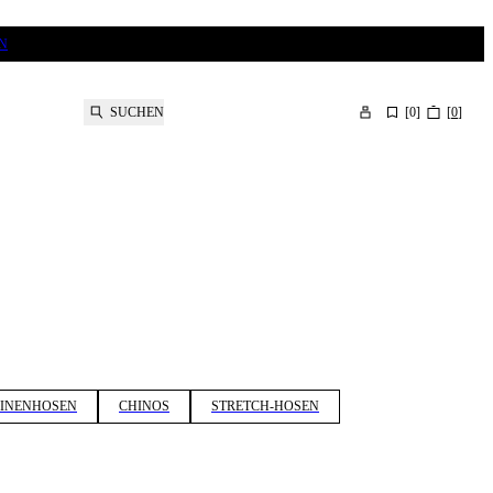
N
SUCHEN
[
0
]
[
0
]
EINENHOSEN
CHINOS
STRETCH-HOSEN