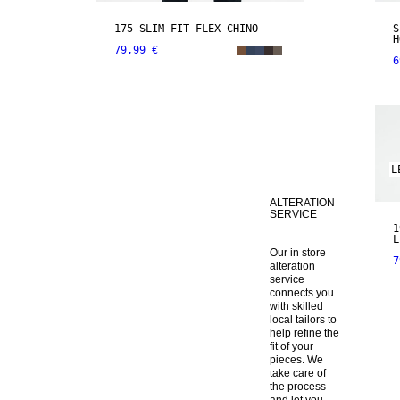
175 SLIM FIT FLEX CHINO
S
H
79,99 €
6
L
ALTERATION
SERVICE
1
L
Our in store 
7
alteration 
service 
connects you 
with skilled 
local tailors to 
help refine the 
fit of your 
pieces. We 
take care of 
the process 