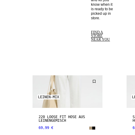
and let you 
know when it 
is ready to be 
picked up in 
store. 
FIND A
STORE
NEAR YOU
LEINEN-MIX
L
220 LOOSE FIT HOSE AUS
S
LEINENGEMISCH
H
69,99 €
6