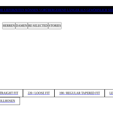
DIE LIEFERZEITEN KÖNNEN VORÜBERGEHEND LÄNGER ALS GEWÖHNLICH SEI
HERREN
DAMEN
RE:SELECTED
STORIES
STRAIGHT FIT
220 / LOOSE FIT
190 / REGULAR TAPERED FIT
L
OLLHOSEN