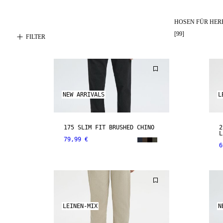
HOSEN FÜR HER
[
99
]
FILTER
NEW ARRIVALS
L
175 SLIM FIT BRUSHED CHINO
2
L
79,99 €
6
LEINEN-MIX
N