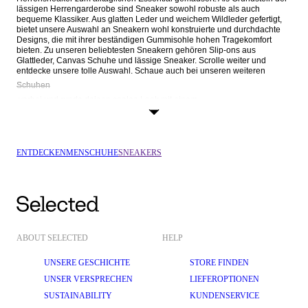
lässigen Herrengarderobe sind Sneaker sowohl robuste als auch 
bequeme Klassiker. Aus glatten Leder und weichem Wildleder gefertigt, 
bietet unsere Auswahl an Sneakern wohl konstruierte und durchdachte 
Designs, die mit ihrer beständigen Gummisohle hohen Tragekomfort 
bieten. Zu unseren beliebtesten Sneakern gehören Slip-ons aus 
Glattleder, Canvas Schuhe und lässige Sneaker. Scrolle weiter und 
entdecke unsere tolle Auswahl. Schaue auch bei unseren weiteren 
Schuhen
 vorbei und runde deinen coolen Look mit einem 
T-Shirt
 oder lässigen 
Blazer
ENTDECKEN
MEN
SCHUHE
SNEAKERS
ABOUT SELECTED
HELP
UNSERE GESCHICHTE
STORE FINDEN
UNSER VERSPRECHEN
LIEFEROPTIONEN
SUSTAINABILITY
KUNDENSERVICE