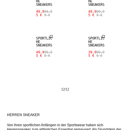
HE
HE
SNEAKERS
SNEAKERS
49,9
99,9
49,9
99,9
5 €
9 €
5 €
9 €
SALE
SALE
SPORTLIC
SPORTLIC
HE
HE
SNEAKERS
SNEAKERS
49,9
99,9
39,9
99,9
5 €
9 €
5 €
9 €
12
/
12
HERREN SNEAKER
Von ihren sportlichen Anfängen in der Sportswear haben sich 
Herrensneaker zum alltäglichen Essential gemausert. Als Grundstein der 