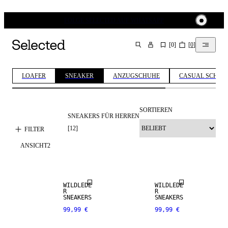
FOLGE SELECTED AUF WHATSAPP
[
0
]
[
0
]
SUCHEN
LOAFER
SNEAKER
ANZUGSCHUHE
CASUAL SCHUH
SORTIEREN
SNEAKERS FÜR HERREN
[
12
]
FILTER
ANSICHT
2
WILDLEDE
WILDLEDE
R
R
SNEAKERS
SNEAKERS
99,99 €
99,99 €