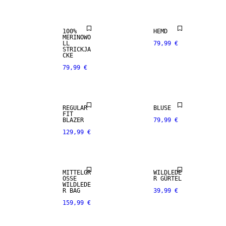
100%
HEMD
MERINOWO
LL
79,99 €
STRICKJA
CKE
79,99 €
NEUHEITEN
NEUHEITEN
REGULAR
BLUSE
NEUHEITEN
NEUHEITEN
FIT
BLAZER
79,99 €
129,99 €
PREMIUM
PREMIUM
SELECTION
SELECTION
MITTELGR
WILDLEDE
OSSE
R GÜRTEL
WILDLEDE
R BAG
39,99 €
159,99 €
NEUHEITEN
NEUHEITEN