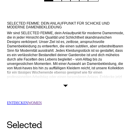
SELECTED FEMME: DEIN ANLAUFPUNKT FÜR SCHICKE UND 
MODERNE DAMENBEKLEIDUNG
Wir sind SELECTED FEMME, dein Anlaufpunkt für moderne Damenmode, 
die in jeder Hinsicht die Qualität und Schlichtheit skandinavischen 
Designs verkörpert. Unser Ziel ist es, zeitlose, anspruchsvolle 
Damenbekleidung zu entwerfen, die einen subtilen, aber unbestreitbaren 
Sinn für Modernität ausstrahlt. Jedes Kleidungsstück ist so gestaltet, dass 
es ein verlässlicher Bestandteil deiner Garderobe ist und dich mühelos 
durch alle Facetten des Lebens begleitet – vom Alltag bis zu 
unvergesslichen Momenten. Mit einer Auswahl an Damenbekleidung, die 
von Must-haves bis hin zu auffälligen Kleidern reicht, ist unsere Kollektion 
für ein lässiges Wochenende ebenso geeignet wie für einen 
professionellen Arbeitstag oder einen besonderen Anlass. Entdecke jetzt 
Oberteile, Jeans, Oberbekleidung und mehr bei SELECTED FEMME.
DAMENMODE NEU DEFINIERT: VON ALLTÄGLICHEN ESSENTIALS BIS 
HIN ZU ANSPRECHENDER FESTTAGSMODE
Bei SELECTED FEMME umfasst unsere Damenbekleidung alles von 
ENTDECKEN
WOMEN
Basics bis hin zu raffinierter Konfektion und wunderschöner 
Festtagsmode. Entdecke unsere Kollektion:
OBERTEILE & BLUSEN
T-Shirts: Unsere 
T-Shirts
 sind aus hochwertigen Materialien gefertigt 
und bieten die perfekte Mischung aus zuverlässigem Komfort und 