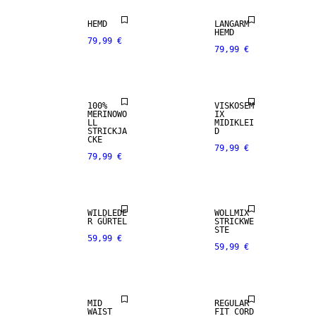
NEUHEITEN
HEMD
LANGARM
HEMD
79,99 €
79,99 €
PREMIUM
SELECTION
NEUHEITEN
100%
VISKOSEM
MERINOWO
IX
LL
MIDIKLEI
NEUHEITEN
STRICKJA
D
CKE
79,99 €
79,99 €
PREMIUM
SELECTION
NEUHEITEN
WILDLEDE
WOLLMIX
R GÜRTEL
STRICKWE
STE
59,99 €
59,99 €
NEUHEITEN
NEUHEITEN
MID
REGULAR
WAIST
FIT CORD