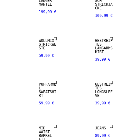
LANGER
SCH
MANTEL
STRICKJA
CKE
199,99 €
109,99 €
NEUHEITEN
NEUHEITEN
WOLLMIX
GESTREIF
STRICKWE
TES
STE
LANGARMS
HIRT
59,99 €
39,99 €
NEUHEITEN
NEUHEITEN
PUFFÄRME
GESTREIF
L
TES
SWEATSHI
LONGSLEE
RT
VE
59,99 €
39,99 €
NEUHEITEN
NEUHEITEN
MID
JEANS
WAIST
BARREL
89,99 €
FIT