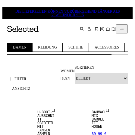
DIE LIEFERZEITEN KÖNNEN VORÜBERGEHEND LÄNGER ALS
GEWÖHNLICH SEIN
[
0
]
[
0
]
SUCHEN
DAMEN
KLEIDUNG
SCHUHE
ACCESSOIRES
ED
SORTIEREN
WOMEN
[
1097
]
FILTER
ANSICHT
2
NEUHEITEN
NEUHEITEN
U-BOOT-
BAUMWOLL
AUSSCHNI
MIX
TT
BARREL
OBERTEIL
FIT
MIT
HOSEN
LANGEN
ÄRMELN
89,99 €