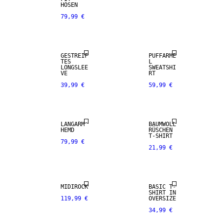
HOSEN
79,99 €
NEUHEITEN
NEUHEITEN
GESTREIF
PUFFÄRME
TES
L
LONGSLEE
SWEATSHI
VE
RT
39,99 €
59,99 €
NEUHEITEN
NEUHEITEN
LANGARM
BAUMWOLL
HEMD
RÜSCHEN
T-SHIRT
79,99 €
21,99 €
NEUHEITEN
MIDIROCK
BASIC T-
NEUHEITEN
SHIRT IN
119,99 €
OVERSIZE
34,99 €
PREMIUM
SELECTION
NEUHEITEN