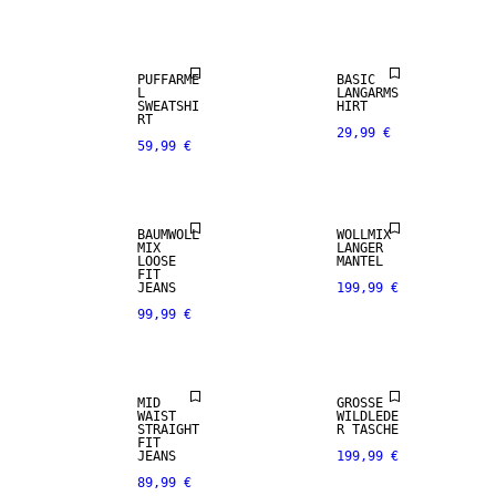
NEUHEITEN
NEUHEITEN
PUFFÄRME
BASIC
L
LANGARMS
SWEATSHI
HIRT
WOLL-MIX
RT
29,99 €
59,99 €
NEUHEITEN
NEUHEITEN
BAUMWOLL
WOLLMIX
MIX
LANGER
LOOSE
MANTEL
NEUHEITEN
FIT
JEANS
199,99 €
99,99 €
PREMIUM
NEUHEITEN
SELECTION
MID
GROSSE
WAIST
WILDLEDE
STRAIGHT
R TASCHE
FIT
JEANS
199,99 €
89,99 €