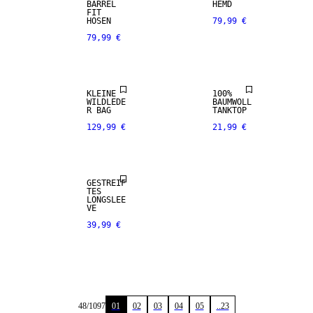
BARREL
HEMD
NEUHEITEN
FIT
HOSEN
79,99 €
79,99 €
PREMIUM
SELECTION
KLEINE
100%
WILDLEDE
BAUMWOLL
R BAG
TANKTOP
129,99 €
21,99 €
NEUHEITEN
GESTREIF
TES
LONGSLEE
VE
39,99 €
48
/
1097
01
02
03
04
05
..23