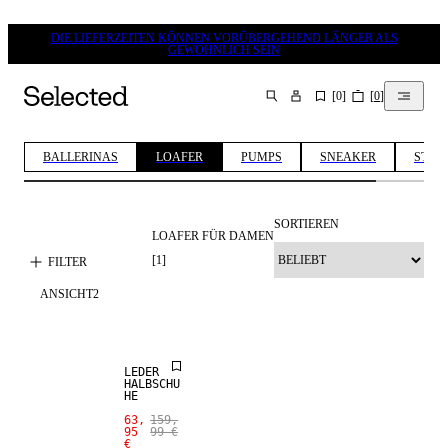
DIE LIEFERZEITEN KÖNNEN VORÜBERGEHEND LÄNGER ALS
GEWÖHNLICH SEIN
[
0
]
[
0
]
SUCHEN
BALLERINAS
LOAFER
PUMPS
SNEAKER
STIEF
SORTIEREN
LOAFER FÜR DAMEN
[
1
]
FILTER
ANSICHT
2
SALE
LEDER
HALBSCHU
HE
63,
159,
95
99 €
€