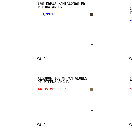
SASTRERÍA PANTALONES DE
PIERNA ANCHA
C
P
119,99 €
1
SALE
S
ALGODÓN 100 % PANTALONES
C
DE PIERNA ANCHA
T
44,95 €
89,99 €
5
SALE
S