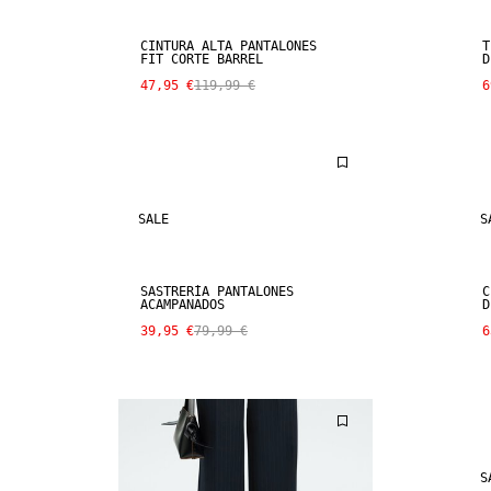
CINTURA ALTA PANTALONES
T
FIT CORTE BARREL
D
47,95 €
119,99 €
6
SALE
S
SASTRERÍA PANTALONES
C
ACAMPANADOS
D
39,95 €
79,99 €
6
S