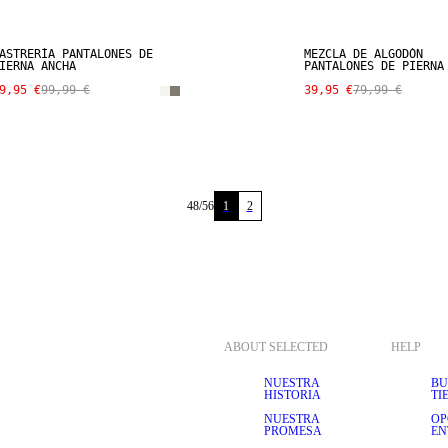
ASTRERÍA PANTALONES DE
MEZCLA DE ALGODÓN
IERNA ANCHA
PANTALONES DE PIERNA
9,95 €
99,99 €
39,95 €
79,99 €
48
/
56
1
2
ABOUT SELECTED
HELP
NUESTRA
BU
HISTORIA
TI
NUESTRA
OP
PROMESA
EN