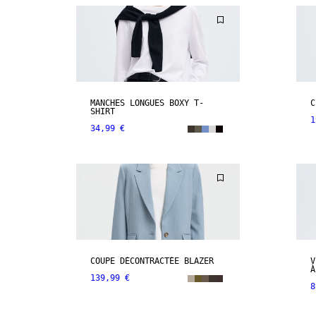
MANCHES LONGUES BOXY T-
C
SHIRT
1
34,99 €
COUPE DÉCONTRACTÉE BLAZER
V
À
139,99 €
8