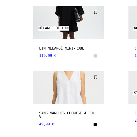
MÉLANGE DE LIN
N
LIN MÉLANGÉ MINI-ROBE
C
119,99 €
1
S
SANS MANCHES CHEMISE À COL
C
V
2
49,99 €