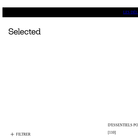
LES DÉ
D'ESSENTIELS 
[
110
]
FILTRER