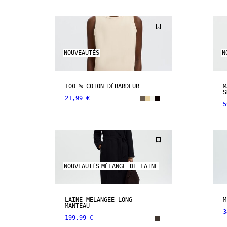
NOUVEAUTÉS
N
100 % COTON DÉBARDEUR
M
S
21,99 €
5
NOUVEAUTÉS
MÉLANGE DE LAINE
LAINE MÉLANGÉE LONG
M
MANTEAU
3
199,99 €