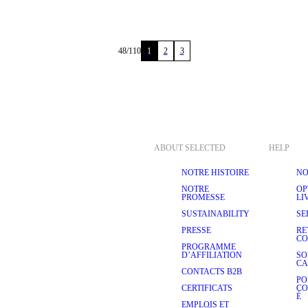
48
/
110
1
2
3
ABOUT SELECTED
HELP
NOTRE HISTOIRE
NO
NOTRE
OP
PROMESSE
LI
SUSTAINABILITY
SE
PRESSE
RE
C
PROGRAMME
D’AFFILIATION
SO
CA
CONTACTS B2B
PO
CERTIFICATS
CO
É
EMPLOIS ET