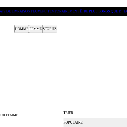
LAIS DE LIVRAISON PEUVENT TEMPORAIREMENT ÊTRE PLUS LONGS QUE D’HA
HOMME
FEMME
STORIES
TRIER
POUR FEMME
POPULAIRE