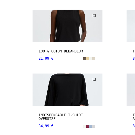
100 % COTON DÉBARDEUR
T
21,99 €
8
INDISPENSABLE T-SHIRT
T
OVERSIZE
A
34,99 €
8