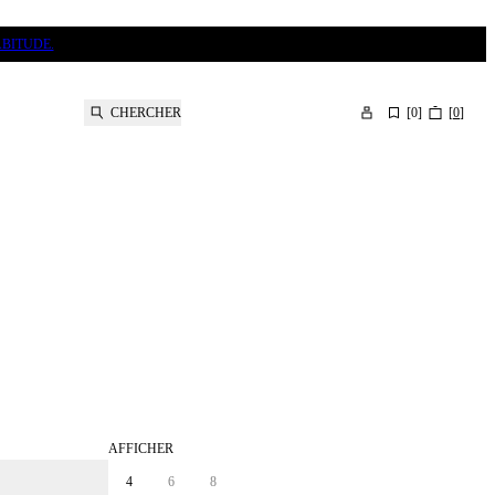
BITUDE.
CHERCHER
[
0
]
[
0
]
AFFICHER
4
6
8