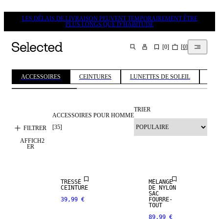
LES DÉLAIS DE LIVRAISON PEUVENT TEMPORAIREMENT ÊTRE
PLUS LONGS QUE D’HABITUDE
[
0
]
[
0
]
CHERCHER
ACCESSOIRES
CEINTURES
LUNETTES DE SOLEIL
BO
TRIER
ACCESSOIRES POUR HOMME
[
35
]
FILTRER
AFFICH
2
NEW
NEW
ER
ARRIVALS
ARRIVALS
TRESSÉ
MÉLANGE
CEINTURE
DE NYLON
NEW
NEW
SAC
ARRIVALS
ARRIVALS
39,99 €
FOURRE-
TOUT
89,99 €
PREMIUM
PREMIUM