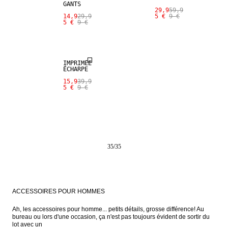
GANTS
29,9
59,9
14,9
29,9
5 €
9 €
5 €
9 €
SALE
IMPRIMÉE
ÉCHARPE
15,9
39,9
5 €
9 €
35
/
35
ACCESSOIRES POUR HOMMES
Ah, les accessoires pour homme... petits détails, grosse différence! Au 
bureau ou lors d'une occasion, ça n'est pas toujours évident de sortir du 
lot avec un 