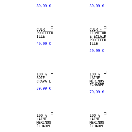
89,99 €
39,99 €
PREMIUM
PREMIUM
SELECTION
SELECTION
CUIR
CUIR -
PORTEFEU
FERMETUR
PREMIUM
ILLE
E ÉCLAIR
100% SOIE
SELECTION
PORTEFEU
49,99 €
ILLE
59,99 €
PREMIUM
100 % LAINE
SELECTION
MÉRINOS
100 %
100 %
PREMIUM
PREMIUM
SOIE
LAINE
SELECTION
SELECTION
CRAVATE
MÉRINOS
ÉCHARPE
39,99 €
79,99 €
100 % LAINE
100 % LAINE
MÉRINOS
MÉRINOS
100 %
100 %
LAINE
LAINE
MÉRINOS
MÉRINOS
ÉCHARPE
ÉCHARPE