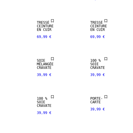
SELECTION
SELECTION
NEW
NEW
TRESSÉ
TRESSÉ
ARRIVALS
ARRIVALS
CEINTURE
CEINTURE
EN CUIR
EN CUIR
69,99 €
69,99 €
MÉLANGE DE
PREMIUM
SOIE
SELECTION
NEW
SOIE
100 %
100% SOIE
ARRIVALS
MÉLANGÉE
SOIE
CRAVATE
CRAVATE
39,99 €
39,99 €
PREMIUM
PREMIUM
SELECTION
SELECTION
CUIR
100 %
PORTE-
VÉRITABLE
SOIE
CARTE
CRAVATE
39,99 €
39,99 €
PREMIUM
SELECTION