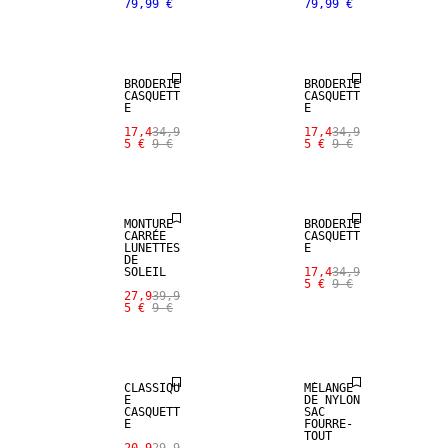
79,99 €
79,99 €
SALE
SALE
BRODERIE
BRODERIE
CASQUETT
CASQUETT
E
E
17,4
34,9
17,4
34,9
5 €
9 €
5 €
9 €
SALE
SALE
MONTURE
BRODERIE
CARRÉE
CASQUETT
LUNETTES
E
DE
SOLEIL
17,4
34,9
5 €
9 €
27,9
39,9
5 €
9 €
SALE
SALE
CLASSIQU
MÉLANGE
E
DE NYLON
CASQUETT
SAC
E
FOURRE-
SALE
SALE
TOUT