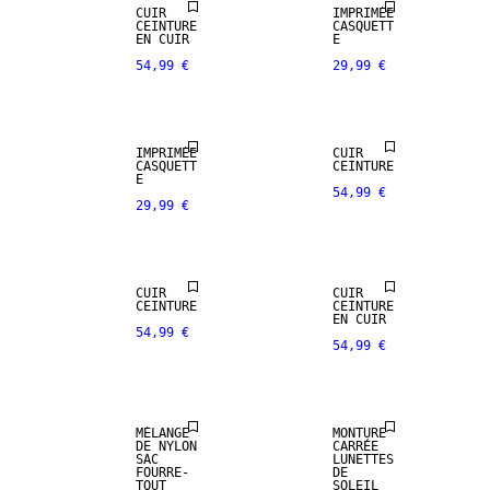
CUIR
CUIR
IMPRIMÉE
VÉRITABLE
CEINTURE
CASQUETT
EN CUIR
E
54,99 €
29,99 €
PREMIUM
SELECTION
CUIR
CUIR
IMPRIMÉE
CUIR
VÉRITABLE
VÉRITABLE
CASQUETT
CEINTURE
E
54,99 €
29,99 €
PREMIUM
PREMIUM
SELECTION
SELECTION
CUIR
CUIR
CEINTURE
CEINTURE
EN CUIR
54,99 €
54,99 €
MÉLANGE
MONTURE
DE NYLON
CARRÉE
CUIR
CUIR
SAC
LUNETTES
VÉRITABLE
VÉRITABLE
FOURRE-
DE
TOUT
SOLEIL