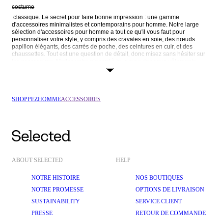
costume
 classique. Le secret pour faire bonne impression : une gamme 
d'accessoires minimalistes et contemporains pour homme. Notre large 
sélection d'accessoires pour homme a tout ce qu'il vous faut pour  
personnaliser votre style, y compris des cravates en soie, des nœuds 
papillon élégants, des carrés de poche, des ceintures en cuir, et des 
chaussettes. Tout est une question de détail, donc misez sans hésiter sur 
les accessoires. Mettez votre placard à jour avec des sous-vêtements 
confortables et shoppez notre sélection de boxers pour homme. Pas le 
genre de mec à porter une cravate ? Portez un de nos 
jeans
 ou shorts avec un 
SHOPPEZ
HOMME
ACCESSOIRES
t-shirt
, des lunettes de soleil pour homme, une ceinture de créateur, un sac ou 
ABOUT SELECTED
HELP
NOTRE HISTOIRE
NOS BOUTIQUES
NOTRE PROMESSE
OPTIONS DE LIVRAISON
SUSTAINABILITY
SERVICE CLIENT
PRESSE
RETOUR DE COMMANDE