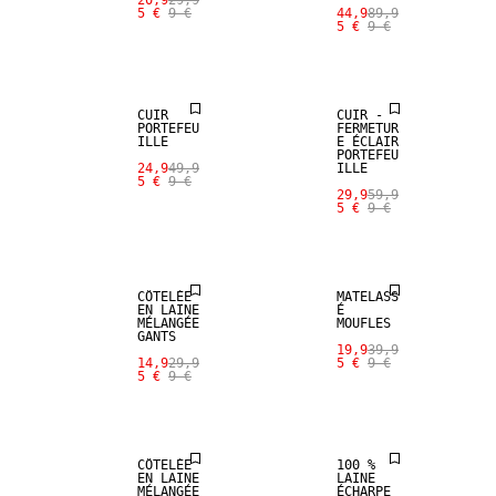
20,9
29,9
5 €
9 €
44,9
89,9
5 €
9 €
CUIR
CUIR
VÉRITABLE
VÉRITABLE
CUIR
CUIR -
PORTEFEU
FERMETUR
ILLE
E ÉCLAIR
PORTEFEU
24,9
49,9
ILLE
5 €
9 €
29,9
59,9
5 €
9 €
SALE
SALE
CÔTELÉE
MATELASS
EN LAINE
É
MÉLANGÉE
MOUFLES
GANTS
SALE
19,9
39,9
14,9
29,9
5 €
9 €
5 €
9 €
SALE
100 % LAINE
CÔTELÉE
100 %
EN LAINE
LAINE
MÉLANGÉE
ÉCHARPE