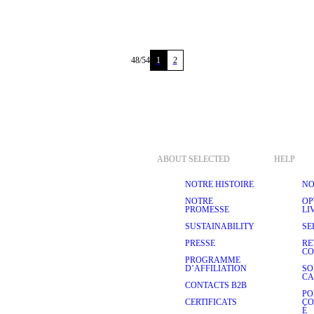
48
/
54
1
2
ABOUT SELECTED
HELP
NOTRE HISTOIRE
NO
NOTRE
OP
PROMESSE
LI
SUSTAINABILITY
SE
PRESSE
RE
C
PROGRAMME
D’AFFILIATION
SO
CA
CONTACTS B2B
PO
CERTIFICATS
CO
É