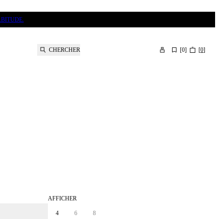
BITUDE.
CHERCHER
[
0
]
[
0
]
AFFICHER
4
6
8