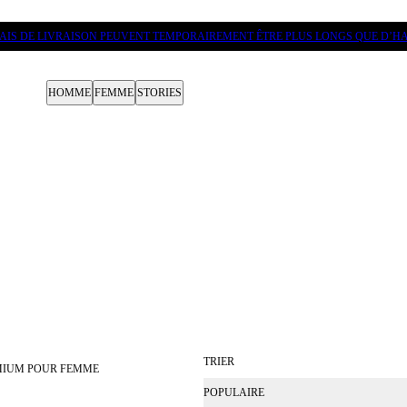
LAIS DE LIVRAISON PEUVENT TEMPORAIREMENT ÊTRE PLUS LONGS QUE D’HA
HOMME
FEMME
STORIES
TRIER
MIUM POUR FEMME
POPULAIRE