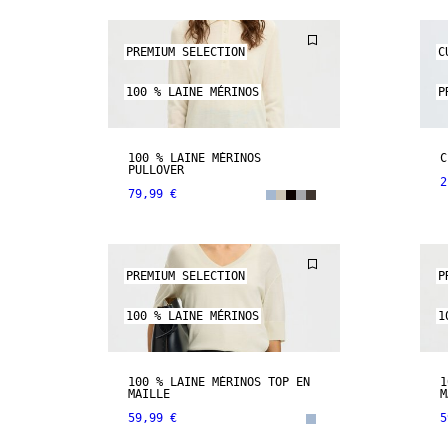
PREMIUM SELECTION
C
100 % LAINE MÉRINOS
P
100 % LAINE MÉRINOS
C
PULLOVER
2
79,99 €
PREMIUM SELECTION
P
100 % LAINE MÉRINOS
1
100 % LAINE MÉRINOS TOP EN
1
MAILLE
M
59,99 €
5