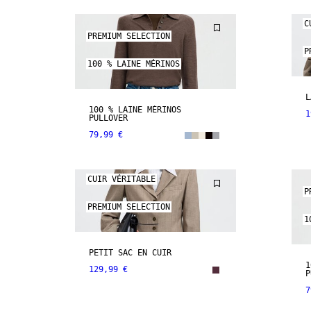
C
PREMIUM SELECTION
P
100 % LAINE MÉRINOS
L
100 % LAINE MÉRINOS
1
PULLOVER
79,99 €
CUIR VÉRITABLE
P
PREMIUM SELECTION
1
PETIT SAC EN CUIR
1
129,99 €
P
7