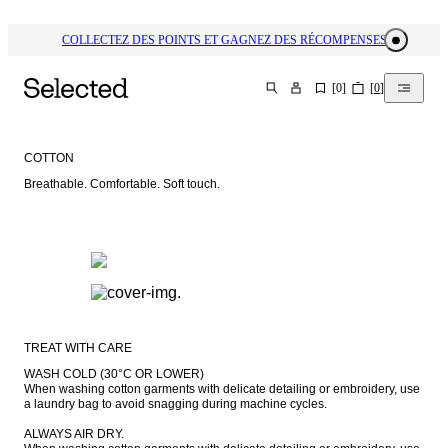
COLLECTEZ DES POINTS ET GAGNEZ DES RÉCOMPENSES
[
0
]
[
0
]
CHERCHER
COTTON
Breathable. Comfortable. Soft touch.
TREAT WITH CARE
WASH COLD (30°C OR LOWER)

When washing cotton garments with delicate detailing or embroidery, use 
a laundry bag to avoid snagging during machine cycles.

ALWAYS AIR DRY.
