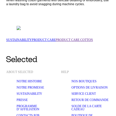
When washing cotton garments with delicate detailing or embroidery, use 
a laundry bag to avoid snagging during machine cycles.
SUSTAINABILITY
PRODUCT CARE
PRODUCT CARE COTTON
ABOUT SELECTED
HELP
NOTRE HISTOIRE
NOS BOUTIQUES
NOTRE PROMESSE
OPTIONS DE LIVRAISON
SUSTAINABILITY
SERVICE CLIENT
PRESSE
RETOUR DE COMMANDE
PROGRAMME
SOLDE DE LA CARTE
D’AFFILIATION
CADEAU
CONTACTS B2B
POLITIQUE DE